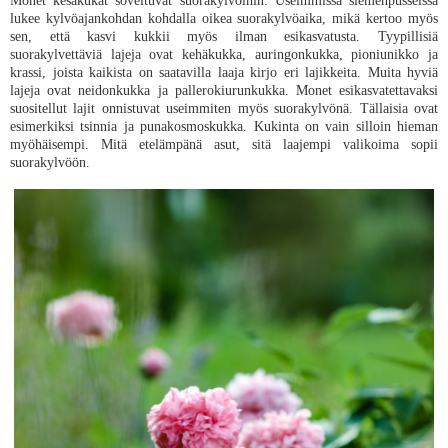
lukee kylvöajankohdan kohdalla oikea suorakylvöaika, mikä kertoo myös
sen, että kasvi kukkii myös ilman esikasvatusta. Tyypillisiä
suorakylvettäviä lajeja ovat kehäkukka, auringonkukka, pioniunikko ja
krassi, joista kaikista on saatavilla laaja kirjo eri lajikkeita. Muita hyviä
lajeja ovat neidonkukka ja pallerokiurunkukka. Monet esikasvatettavaksi
suositellut lajit onnistuvat useimmiten myös suorakylvönä. Tällaisia ovat
esimerkiksi tsinnia ja punakosmoskukka. Kukinta on vain silloin hieman
myöhäisempi. Mitä etelämpänä asut, sitä laajempi valikoima sopii
suorakylvöön.