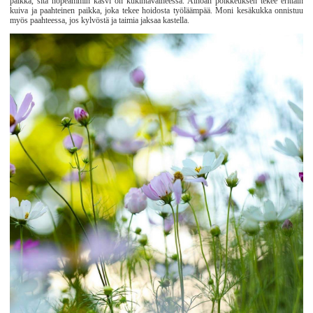
paikka, sitä nopeammin kasvi on kukintavaiheessa. Ainoan poikkeuksen tekee erittäin
kuiva ja paahteinen paikka, joka tekee hoidosta työläämpää. Moni kesäkukka onnistuu
myös paahteessa, jos kylvöstä ja taimia jaksaa kastella.