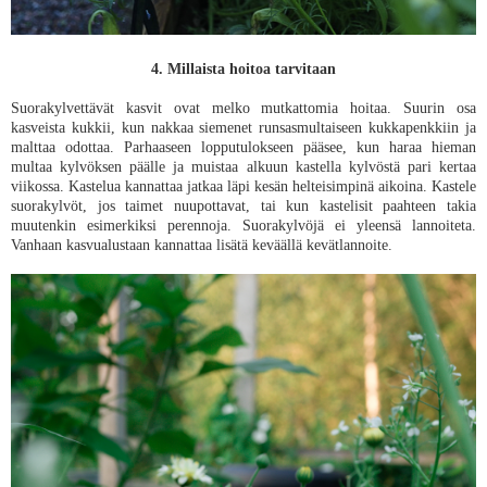
4. Millaista hoitoa tarvitaan
Suorakylvettävät kasvit ovat melko mutkattomia hoitaa. Suurin osa
kasveista kukkii, kun nakkaa siemenet runsasmultaiseen kukkapenkkiin ja
malttaa odottaa. Parhaaseen lopputulokseen pääsee, kun haraa hieman
multaa kylvöksen päälle ja muistaa alkuun kastella kylvöstä pari kertaa
viikossa. Kastelua kannattaa jatkaa läpi kesän helteisimpinä aikoina. Kastele
suorakylvöt, jos taimet nuupottavat, tai kun kastelisit paahteen takia
muutenkin esimerkiksi perennoja. Suorakylvöjä ei yleensä lannoiteta.
Vanhaan kasvualustaan kannattaa lisätä keväällä kevätlannoite.