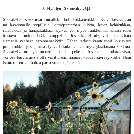
5. Hyödynnä suorakylvöjä
Suorakylvöt soveltuvat muuallekin kuin kukkapenkkiin. Kylvä lavatarhaan
tai kasvimaalle tyypillisiä keittiöpuutarhan kukkia, kuten kehäkukkaa,
ruiskukkaa ja hunajakukkaa. Kylvää voi myös ruukkuihin. Krassi sopii
loistavasti ruukun lisäksi amppeliin. Jos tilaa ei ole, voi aina nakata
siemeniä vanhaan perennapenkkiin. Tähän tarkoitukseen sopii loistavasti
pioniunikko, joka piristää lyhyellä kukinnallaan myös yksittäisinä kukkina.
Suorakylvö on myös monen uudispihan pelastus. Jos rakennat pihaa osissa,
voi osa kasvialueista olla varattu ensimmäiset vuodet suorakylvöille. Näin
istuttamisen voi hoitaa parin vuoden jänteellä.