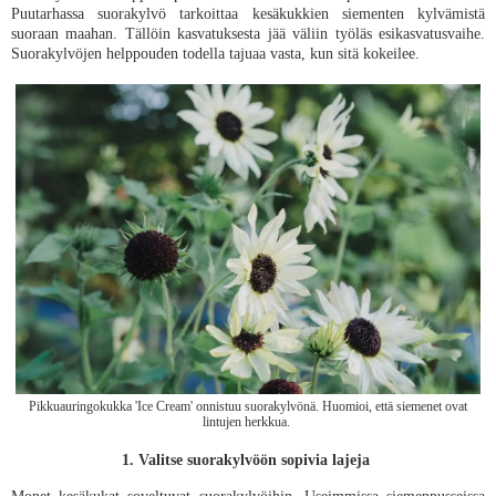
Puutarhassa suorakylvö tarkoittaa kesäkukkien siementen kylvämistä
suoraan maahan. Tällöin kasvatuksesta jää väliin työläs esikasvatusvaihe.
Suorakylvöjen helppouden todella tajuaa vasta, kun sitä kokeilee.
Pikkuauringokukka 'Ice Cream' onnistuu suorakylvönä. Huomioi, että siemenet ovat
lintujen herkkua.
1. Valitse suorakylvöön sopivia lajeja
Monet kesäkukat soveltuvat suorakylvöihin. Useimmissa siemenpusseissa