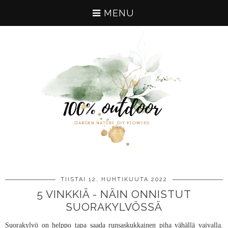
MENU
TIISTAI 12. HUHTIKUUTA 2022
5 VINKKIÄ - NÄIN ONNISTUT
SUORAKYLVÖSSÄ
Suorakylvö on helppo tapa saada runsaskukkainen piha vähällä vaivalla.