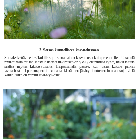
3. Satsaa kunnolliseen kasvualustaan
Suorakylvettäville kesäkukille sopii samanlainen kasvualusta kuin perennoille - 40 senttiä
ravinteikasta multaa. Kasvualustasta tinkiminen on yksi yleisimmistä syistä, miksi istutus
saattaa näyttää kitukasvuiselta. Helpoimmalla pääsee, kun varaa kukille paikan
lavatarhasta tai perennapenkin reunasta. Minä olen jättänyt istutusten lomaan isoja tyhjiä
kohtia, jotka on varattu suorakylvöille.