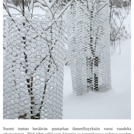
Suomi tuntuu heräävän puutarhan ihmeellisyyksiin vuosi vuodelta