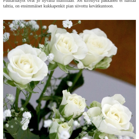
Puutarhatyöt ovat jo hyvällä mallillaan. Jos kiristyvä pakkanen ei haittaa
tahtia, on ensimmäiset kukkapenkit pian siivottu kevätkuntoon.