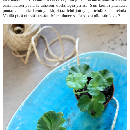
aikaisemmin. 2016 lähti vilkkaasti käyntiin jo tammikuussa pidetyn vuoden
ensimmäisen puutarha-aiheisen workshopin parissa. Sain kiertää pitämässä
puutarha-aiheisia luentoja, kirjoittaa lehti-juttuja ja tehdä suunnitelmia.
Välillä pitää nipistää itseään. Miten ihmeessä töissä voi olla näin kivaa?