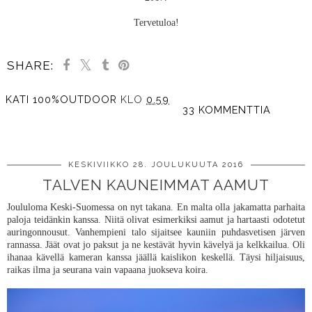
Tervetuloa!
SHARE:
KATI 100%OUTDOOR
KLO
0.59
33 KOMMENTTIA
JAA MUILLE
KESKIVIIKKO 28. JOULUKUUTA 2016
TALVEN KAUNEIMMAT AAMUT
Joululoma Keski-Suomessa on nyt takana. En malta olla jakamatta parhaita
paloja teidänkin kanssa. Niitä olivat esimerkiksi aamut ja hartaasti odotetut
auringonnousut. Vanhempieni talo sijaitsee kauniin puhdasvetisen järven
rannassa. Jäät ovat jo paksut ja ne kestävät hyvin kävelyä ja kelkkailua. Oli
ihanaa kävellä kameran kanssa jäällä kaislikon keskellä. Täysi hiljaisuus,
raikas ilma ja seurana vain vapaana juokseva koira.