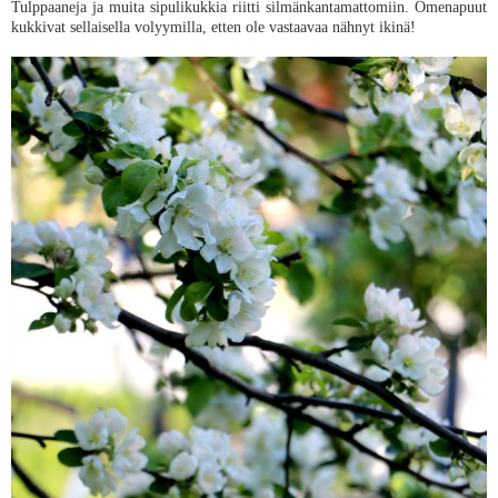
Tulppaaneja ja muita sipulikukkia riitti silmänkantamattomiin. Omenapuut
kukkivat sellaisella volyymilla, etten ole vastaavaa nähnyt ikinä!