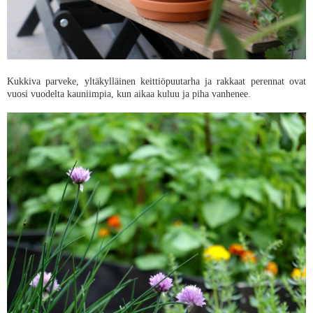
Kukkiva parveke, yltäkylläinen keittiöpuutarha ja rakkaat perennat ovat
vuosi vuodelta kauniimpia, kun aikaa kuluu ja piha vanhenee.