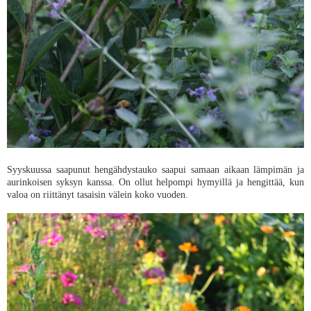
Syyskuussa saapunut hengähdystauko saapui samaan aikaan lämpimän ja
aurinkoisen syksyn kanssa. On ollut helpompi hymyillä ja hengittää, kun
valoa on riittänyt tasaisin välein koko vuoden.