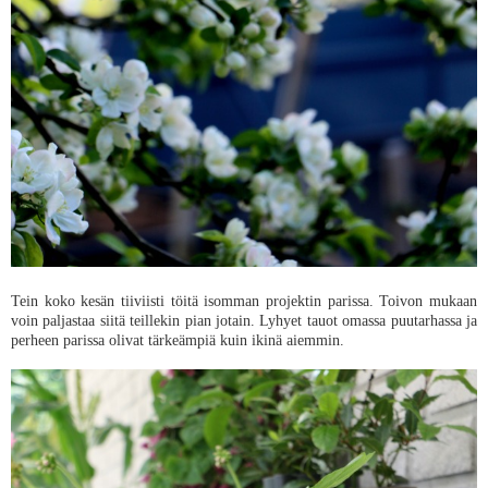
Tein koko kesän tiiviisti töitä isomman projektin parissa. Toivon mukaan
voin paljastaa siitä teillekin pian jotain. Lyhyet tauot omassa puutarhassa ja
perheen parissa olivat tärkeämpiä kuin ikinä aiemmin.