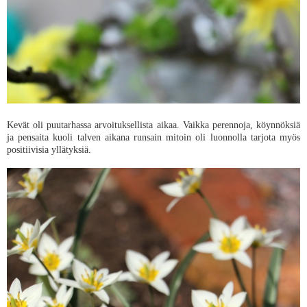
Kevät oli puutarhassa arvoituksellista aikaa. Vaikka perennoja, köynnöksiä
ja pensaita kuoli talven aikana runsain mitoin oli luonnolla tarjota myös
positiivisia yllätyksiä.