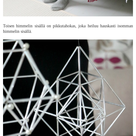
Toisen himmelin sisällä on pikkutahokas, joka heiluu hauskasti isomman
himmelin sisällä.