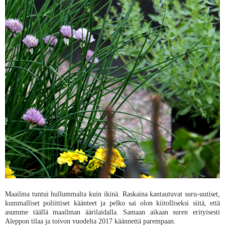
Maailma tuntui hullummalta kuin ikinä. Raskaina kantautuvat suru-uutiset,
kummalliset poliittiset käänteet ja pelko sai olon kiitolliseksi siitä, että
asumme täällä maailman äärilaidalla. Samaan aikaan suren erityisesti
Aleppon tilaa ja toivon vuodelta 2017 käännettä parempaan.