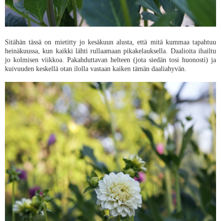
Sitähän tässä on mietitty jo kesäkuun alusta, että mitä kummaa tapahtuu
heinäkuussa, kun kaikki lähti rullaamaan pikakelauksella. Daalioita ihailtu
jo kolmisen viikkoa. Pakahduttavan helteen (jota siedän tosi huonosti) ja
kuivuuden keskellä otan ilolla vastaan kaiken tämän daaliahyvän.