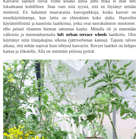
Kasvarin laatikot olivat viime kesänä ainoa juttu mikä ei ihan heti
loksahtanut kohdilleen. Ihan vain siitä syystä, että en löytänyt mitään
mieleisiä. En halunnut maavaraisia kasvupaikkoja, koska kasvari on
monikäyttöisempi, kun lattia on yhtenäinen koko alalta. Haaveilin
käytännöllisistä ja kauniista laatikoista, jotka ovat suorakulmion muotoiset.
elho pelasti tilanteen hieman sattuman kautta. Minulla oli jo ennestään
valkoisia ja tummanharmaita
loft urban terrace wheels
laatikoita. Olin
käyttänyt niitä tilanjakajina ulkona (jättiverbenan kanssa). Tajusin talven
aikana, että nehän sopivat kuin tehtynä kasvariin. Kevyet laatikot on helppo
kantaa ja liikutella. Alla on nimittäin piilossa pyörät.