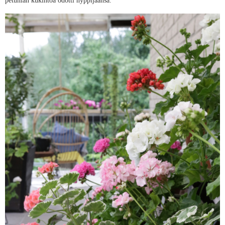
petunian kukintoa odotti nyppijäänsä.