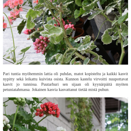
Pari tuntia myöhemmin lattia oli puhdas, matot kopisteltu ja kaikki kasvit
nypitty sekä leikattu kuivista osista. Kunnon kastelu virvoitti nuupottavat
kasvit jo tunnissa. Puutarhuri sen sijaan oli kyynärpäitä myöten
petuniatahmassa. Jokainen kasvia kasvattanut tietää mistä puhun.