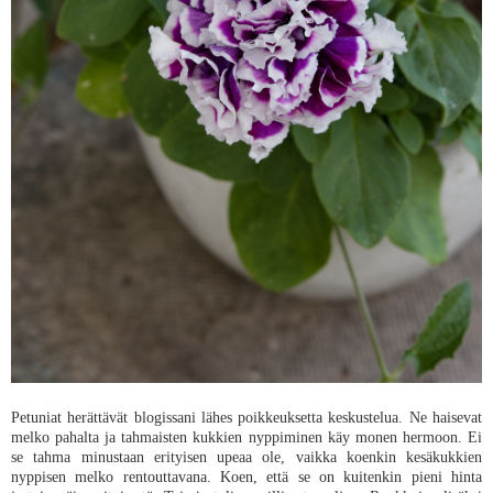
Petuniat herättävät blogissani lähes poikkeuksetta keskustelua. Ne haisevat
melko pahalta ja tahmaisten kukkien nyppiminen käy monen hermoon. Ei
se tahma minustaan erityisen upeaa ole, vaikka koenkin kesäkukkien
nyppisen melko rentouttavana. Koen, että se on kuitenkin pieni hinta