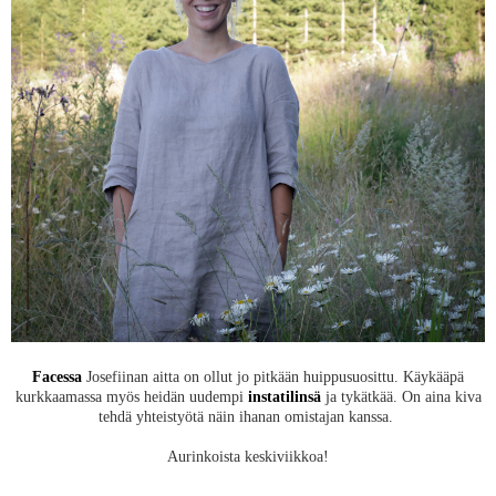
Facessa
Josefiinan aitta on ollut jo pitkään huippusuosittu. Käykääpä
kurkkaamassa myös heidän uudempi
instatilinsä
ja tykätkää. On aina kiva
tehdä yhteistyötä näin ihanan omistajan kanssa.
Aurinkoista keskiviikkoa!