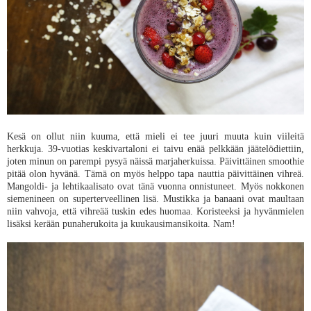
Kesä on ollut niin kuuma, että mieli ei tee juuri muuta kuin viileitä
herkkuja. 39-vuotias keskivartaloni ei taivu enää pelkkään jäätelödiettiin,
joten minun on parempi pysyä näissä marjaherkuissa. Päivittäinen smoothie
pitää olon hyvänä. Tämä on myös helppo tapa nauttia päivittäinen vihreä.
Mangoldi- ja lehtikaalisato ovat tänä vuonna onnistuneet. Myös nokkonen
siemenineen on superterveellinen lisä. Mustikka ja banaani ovat maultaan
niin vahvoja, että vihreää tuskin edes huomaa. Koristeeksi ja hyvänmielen
lisäksi kerään punaherukoita ja kuukausimansikoita. Nam!