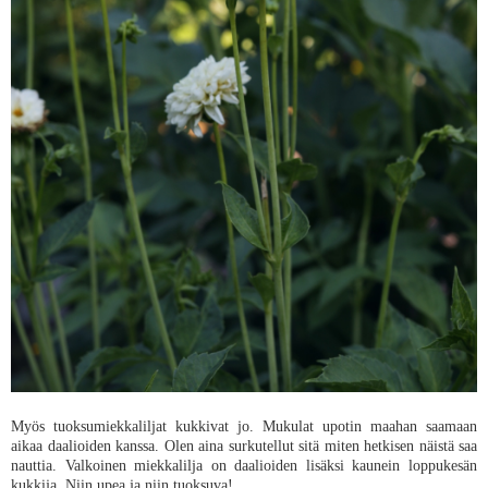
Myös tuoksumiekkaliljat kukkivat jo. Mukulat upotin maahan saamaan
aikaa daalioiden kanssa. Olen aina surkutellut sitä miten hetkisen näistä saa
nauttia. Valkoinen miekkalilja on daalioiden lisäksi kaunein loppukesän
kukkija. Niin upea ja niin tuoksuva!