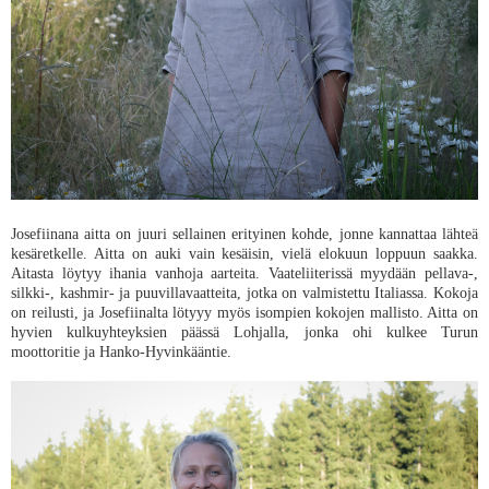
Josefiinana aitta on juuri sellainen erityinen kohde, jonne kannattaa lähteä
kesäretkelle. Aitta on auki vain kesäisin, vielä elokuun loppuun saakka.
Aitasta löytyy ihania vanhoja aarteita. Vaateliiterissä myydään pellava-,
silkki-, kashmir- ja puuvillavaatteita, jotka on valmistettu Italiassa. Kokoja
on reilusti, ja Josefiinalta lötyyy myös isompien kokojen mallisto. Aitta on
hyvien kulkuyhteyksien päässä Lohjalla, jonka ohi kulkee Turun
moottoritie ja Hanko-Hyvinkääntie.