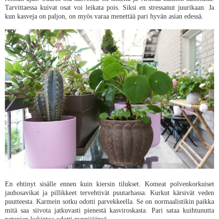
Tarvittaessa kuivat osat voi leikata pois. Siksi en stressanut juurikaan. Ja
kun kasveja on paljon, on myös varaa menettää pari hyvän asian edessä.
En ehtinyt sisälle ennen kuin kiersin tilukset. Komeat polvenkorkuiset
jauhosavikat ja pillikkeet tervehtivät puutarhassa. Kurkut kärsivät veden
puutteesta. Karmein sotku odotti parvekkeella. Se on normaalistikin paikka
mitä saa siivota jatkuvasti pienestä kasviroskasta. Pari sataa kuihtunutta