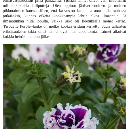
esikasvatussuositus pitää paikkansa. Pitkään taimet olivat vain muutaman
millin kokoisia lilliputteja. Olen oppinut jättiverbenoiden ja muiden
pikkutaimien kanssa siihen, että kasvuston kannattaa antaa olla rauhassa
pitkäänkin, kunnes oikeita kookkaampia lehtiä alkaa ilmaantua. Ja
ilmaantuihan niitä lopulta, vaikka usko oli koetuksella monet kerrat.
'Pirouette Purple'-lajike on melko kookas erittäin kerrottu. Juuri tällaisten
erikoisuuksien takia omat taimet ovat ihan ehdottomia. Taimet alkoivat
kukkia heinäkuun alun jälkeen.