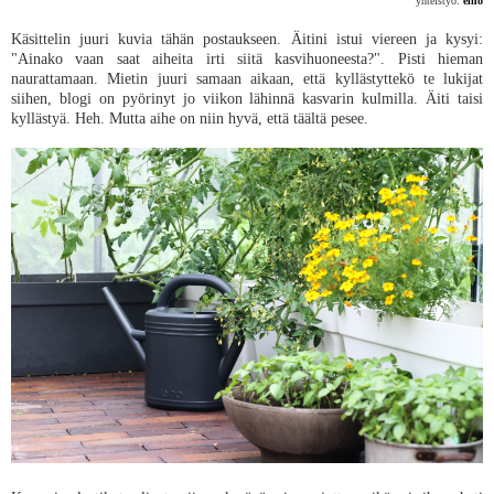
yhteistyö:
elho
Käsittelin juuri kuvia tähän postaukseen. Äitini istui viereen ja kysyi:
"Ainako vaan saat aiheita irti siitä kasvihuoneesta?". Pisti hieman
naurattamaan. Mietin juuri samaan aikaan, että kyllästyttekö te lukijat
siihen, blogi on pyörinyt jo viikon lähinnä kasvarin kulmilla. Äiti taisi
kyllästyä. Heh. Mutta aihe on niin hyvä, että täältä pesee.