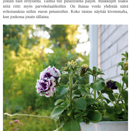
jostain näin erityisestä. Taimia tuli pussillisesta paljon. Ruukkujen lisäksi
niitä riitti myös parvekelaatikoihin. On ihanaa voida yhdistää näitä
erikoisuuksia niihin euron petunioihin. Koko istutus näyttää kivemmalta,
kun joukossa jotain tällaista.