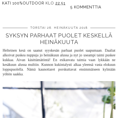
KATI 100%OUTDOOR
KLO
22.51
5 KOMMENTTIA
JAA MUILLE
TORSTAI 26. HEINÄKUUTA 2018
SYKSYN PARHAAT PUOLET KESKELLÄ
HEINÄKUUTA
Helteinen kesä on saanut syyskesän parhaat puolet saapumaan. Daaliat
alkoivat puskea nuppuja jo heinäkuun alussa ja nyt jo useampi taimi puskee
kukkaa. Aivan käsittämätöntä! En esikasvata taimia vaan lykkään ne
kesäkuun alussa multiin. Kunnon kukintalysti alkaa yleensä vasta elokuun
loppupuolella. Nämä kaunottaret porskuttavat ensimmäiseen kylmään
yöhön saakka.