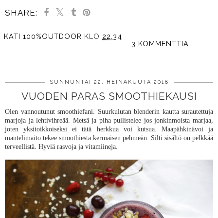
SHARE:
KATI 100%OUTDOOR
KLO
22.34
3 KOMMENTTIA
JAA MUILLE
SUNNUNTAI 22. HEINÄKUUTA 2018
VUODEN PARAS SMOOTHIEKAUSI
Olen vannoutunut smoothiefani. Suurkulutan blenderin kautta surautettuja
marjoja ja lehtivihreää. Metsä ja piha pullistelee jos jonkinmoista marjaa,
joten yksitoikkoiseksi ei tätä herkkua voi kutsua. Maapähkinävoi ja
mantelimaito tekee smoothiesta kermaisen pehmeän. Silti sisältö on pelkkää
terveellistä. Hyviä rasvoja ja vitamiineja.