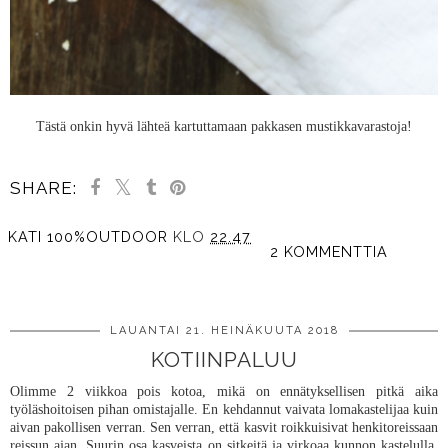
Tästä onkin hyvä lähteä kartuttamaan pakkasen mustikkavarastoja!
SHARE:
KATI 100%OUTDOOR
KLO
22.47
2 KOMMENTTIA
JAA MUILLE
LAUANTAI 21. HEINÄKUUTA 2018
KOTIINPALUU
Olimme 2 viikkoa pois kotoa, mikä on ennätyksellisen pitkä aika
työläshoitoisen pihan omistajalle. En kehdannut vaivata lomakastelijaa kuin
aivan pakollisen verran. Sen verran, että kasvit roikkuisivat henkitoreissaan
reissun ajan. Suurin osa kasveista on sitkeitä ja virkoaa kunnon kastelulla.