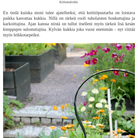
Kiiltomalvikki
En tiedä kuinka moni tulee ajatelleeksi, että keittiöpuutarha on loistava
paikka kasvattaa kukkia. Nillä on tärkeä rooli tuholaisten houkuttajina ja
karkoittajina. Ajan kanssa niistä on tullut itselleni myös tärkeä lisä kesän
kimppujen sulostuttajina. Kylvän kukkia joka vuosi enemmän - nyt riittää
myös leikkotarpeiksi.