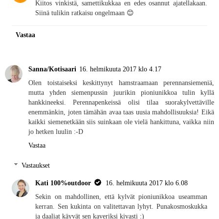
Kiitos vinkistä, samettikukkaa en edes osannut ajatellakaan.
Siinä tulikin ratkaisu ongelmaan 😊
Vastaa
Sanna/Kotisaari
16. helmikuuta 2017 klo 4.17
Olen toistaiseksi keskittynyt hamstraamaan perennansiemeniä,
mutta yhden siemenpussin juurikin pioniunikkoa tulin kyllä
hankkineeksi. Perennapenkeissä olisi tilaa suorakylvettäville
enemmänkin, joten tämähän avaa taas uusia mahdollisuuksia! Eikä
kaikki siemenetkään siis suinkaan ole vielä hankittuna, vaikka niin
jo hetken luulin :-D
Vastaa
Vastaukset
Kati 100%outdoor
16. helmikuuta 2017 klo 6.08
Sekin on mahdollinen, että kylvät pioniunikkoa useamman
kerran. Sen kukinta on valitettavan lyhyt. Punakosmoskukka
ja daaliat käyvät sen kaveriksi kivasti :)