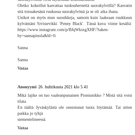
Oletko kokeillut kasvattaa tuoksuhernettä suorakylvöllä? Kasvatin
sitä toissakesänä ruukussa suorakylvönä ja se oli aika ihana.
Unikot on myös mun suosikkeja, samoin kuin laakeaan ruukkuun
kylvämäni Sivisievikki 'Penny Black'. Tässä kuva viime kesältä:
https://www.instagram.com/p/BJqWksxgXHF/?taken-
by=sannapinola&hl=fi
Sanna
Sanna
Vastaa
Anonyymi
26. huhtikuuta 2021 klo 5.41
Mikä lajike on tuo vaaleanpunainen Pioniunikko ? Mistä sitä voisi
tilata.
En täältä Jyväskylästä ole onnistunut tuota löytämää. Tai sitten
paikka jo tyhjä
siementelineessä.
Vastaa