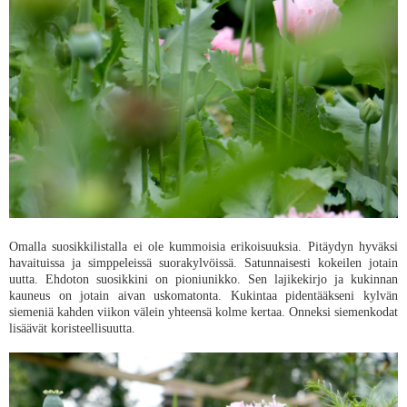
Omalla suosikkilistalla ei ole kummoisia erikoisuuksia. Pitäydyn hyväksi
havaituissa ja simppeleissä suorakylvöissä. Satunnaisesti kokeilen jotain
uutta. Ehdoton suosikkini on pioniunikko. Sen lajikekirjo ja kukinnan
kauneus on jotain aivan uskomatonta. Kukintaa pidentääkseni kylvän
siemeniä kahden viikon välein yhteensä kolme kertaa. Onneksi siemenkodat
lisäävät koristeellisuutta.