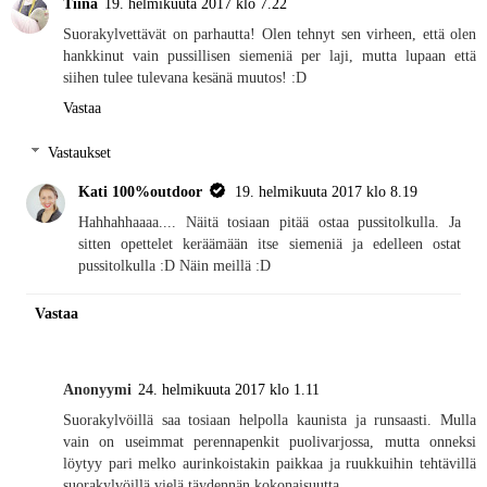
Tiina
19. helmikuuta 2017 klo 7.22
Suorakylvettävät on parhautta! Olen tehnyt sen virheen, että olen
hankkinut vain pussillisen siemeniä per laji, mutta lupaan että
siihen tulee tulevana kesänä muutos! :D
Vastaa
Vastaukset
Kati 100%outdoor
19. helmikuuta 2017 klo 8.19
Hahhahhaaaa.... Näitä tosiaan pitää ostaa pussitolkulla. Ja
sitten opettelet keräämään itse siemeniä ja edelleen ostat
pussitolkulla :D Näin meillä :D
Vastaa
Anonyymi
24. helmikuuta 2017 klo 1.11
Suorakylvöillä saa tosiaan helpolla kaunista ja runsaasti. Mulla
vain on useimmat perennapenkit puolivarjossa, mutta onneksi
löytyy pari melko aurinkoistakin paikkaa ja ruukkuihin tehtävillä
suorakylvöillä vielä täydennän kokonaisuutta.