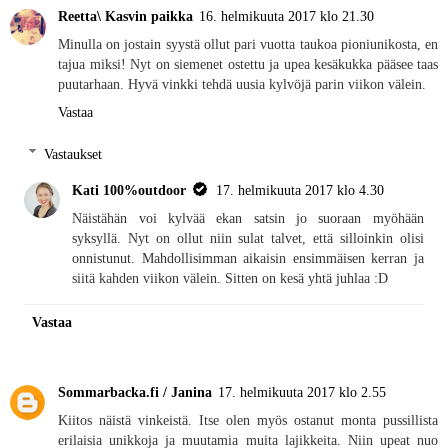
Reetta\ Kasvin paikka
16. helmikuuta 2017 klo 21.30
Minulla on jostain syystä ollut pari vuotta taukoa pioniunikosta, en
tajua miksi! Nyt on siemenet ostettu ja upea kesäkukka pääsee taas
puutarhaan. Hyvä vinkki tehdä uusia kylvöjä parin viikon välein.
Vastaa
Vastaukset
Kati 100%outdoor
17. helmikuuta 2017 klo 4.30
Näistähän voi kylvää ekan satsin jo suoraan myöhään
syksyllä. Nyt on ollut niin sulat talvet, että silloinkin olisi
onnistunut. Mahdollisimman aikaisin ensimmäisen kerran ja
siitä kahden viikon välein. Sitten on kesä yhtä juhlaa :D
Vastaa
Sommarbacka.fi / Janina
17. helmikuuta 2017 klo 2.55
Kiitos näistä vinkeistä. Itse olen myös ostanut monta pussillista
erilaisia unikkoja ja muutamia muita lajikkeita. Niin upeat nuo