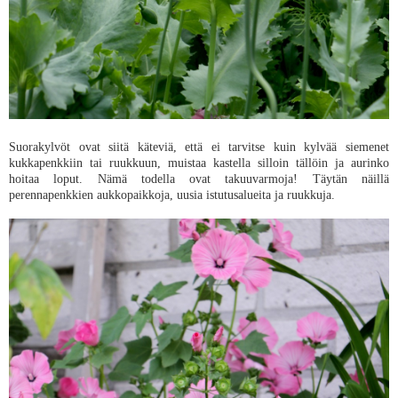
Suorakylvöt ovat siitä käteviä, että ei tarvitse kuin kylvää siemenet
kukkapenkkiin tai ruukkuun, muistaa kastella silloin tällöin ja aurinko
hoitaa loput. Nämä todella ovat takuuvarmoja! Täytän näillä
perennapenkkien aukkopaikkoja, uusia istutusalueita ja ruukkuja.