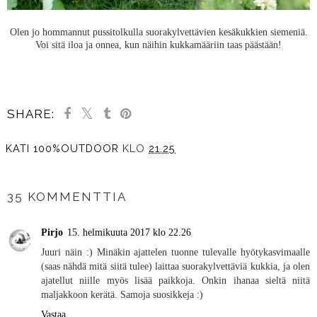
Olen jo hommannut pussitolkulla suorakylvettävien kesäkukkien siemeniä.
Voi sitä iloa ja onnea, kun näihin kukkamääriin taas päästään!
SHARE:
KATI 100%OUTDOOR
KLO
21.25
JAA MUILLE
35 KOMMENTTIA
Pirjo
15. helmikuuta 2017 klo 22.26
Juuri näin :) Minäkin ajattelen tuonne tulevalle hyötykasvimaalle
(saas nähdä mitä siitä tulee) laittaa suorakylvettäviä kukkia, ja olen
ajatellut niille myös lisää paikkoja. Onkin ihanaa sieltä niitä
maljakkoon kerätä. Samoja suosikkeja :)
Vastaa