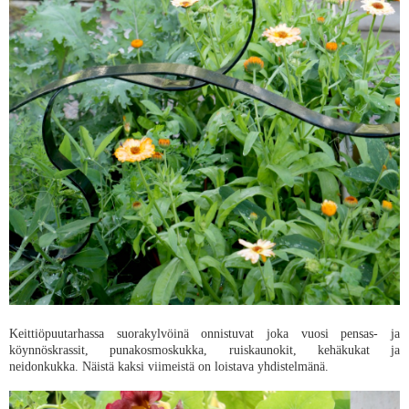
Keittiöpuutarhassa suorakylvöinä onnistuvat joka vuosi pensas- ja
köynnöskrassit, punakosmoskukka, ruiskaunokit, kehäkukat ja
neidonkukka. Näistä kaksi viimeistä on loistava yhdistelmänä.