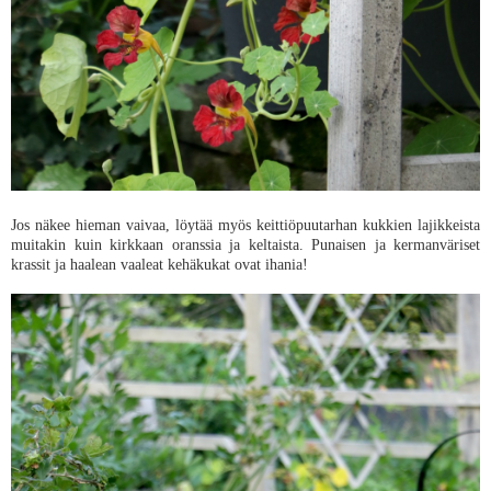
Jos näkee hieman vaivaa, löytää myös keittiöpuutarhan kukkien lajikkeista
muitakin kuin kirkkaan oranssia ja keltaista. Punaisen ja kermanväriset
krassit ja haalean vaaleat kehäkukat ovat ihania!