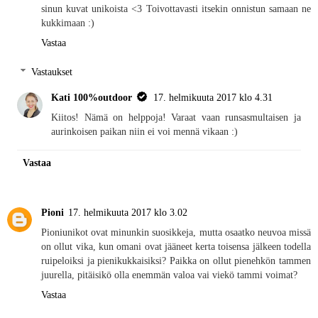
sinun kuvat unikoista <3 Toivottavasti itsekin onnistun samaan ne
kukkimaan :)
Vastaa
Vastaukset
Kati 100%outdoor
17. helmikuuta 2017 klo 4.31
Kiitos! Nämä on helppoja! Varaat vaan runsasmultaisen ja
aurinkoisen paikan niin ei voi mennä vikaan :)
Vastaa
Pioni
17. helmikuuta 2017 klo 3.02
Pioniunikot ovat minunkin suosikkeja, mutta osaatko neuvoa missä
on ollut vika, kun omani ovat jääneet kerta toisensa jälkeen todella
ruipeloiksi ja pienikukkaisiksi? Paikka on ollut pienehkön tammen
juurella, pitäisikö olla enemmän valoa vai viekö tammi voimat?
Vastaa