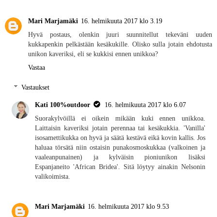
Mari Marjamäki
16. helmikuuta 2017 klo 3.19
Hyvä postaus, olenkin juuri suunnitellut tekeväni uuden
kukkapenkin pelkästään kesäkukille. Olisko sulla jotain ehdotusta
unikon kaveriksi, eli se kukkisi ennen unikkoa?
Vastaa
Vastaukset
Kati 100%outdoor
16. helmikuuta 2017 klo 6.07
Suorakylvöillä ei oikein mikään kuki ennen unikkoa.
Laittaisin kaveriksi jotain perennaa tai kesäkukkia. 'Vanilla'
isosamettikukka on hyvä ja säätä kestävä eikä kovin kallis. Jos
haluaa törsätä niin ostaisin punakosmoskukkaa (valkoinen ja
vaaleanpunainen) ja kylväisin pioniunikon lisäksi
Espanjaneito 'African Bridea'. Sitä löytyy ainakin Nelsonin
valikoimista.
Mari Marjamäki
16. helmikuuta 2017 klo 9.53