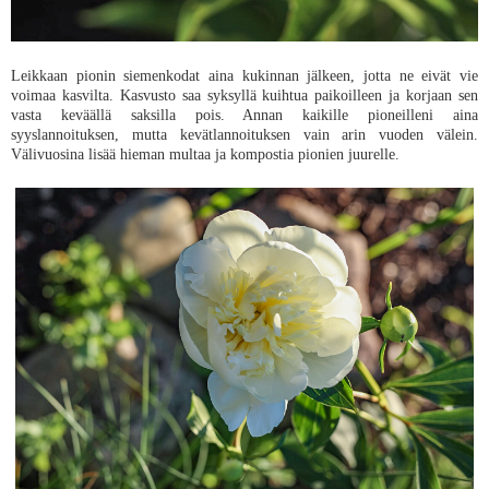
Leikkaan pionin siemenkodat aina kukinnan jälkeen, jotta ne eivät vie
voimaa kasvilta. Kasvusto saa syksyllä kuihtua paikoilleen ja korjaan sen
vasta keväällä saksilla pois. Annan kaikille pioneilleni aina
syyslannoituksen, mutta kevätlannoituksen vain arin vuoden välein.
Välivuosina lisää hieman multaa ja kompostia pionien juurelle.