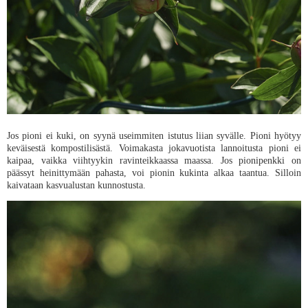
Jos pioni ei kuki, on syynä useimmiten istutus liian syvälle. Pioni hyötyy
keväisestä kompostilisästä. Voimakasta jokavuotista lannoitusta pioni ei
kaipaa, vaikka viihtyykin ravinteikkaassa maassa. Jos pionipenkki on
päässyt heinittymään pahasta, voi pionin kukinta alkaa taantua. Silloin
kaivataan kasvualustan kunnostusta.