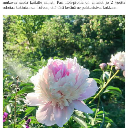
mukavaa saada kaikille nimet. Pari itoh-pionia on antanut jo 2 vuotta
odottaa kukintaansa. Toivon, että tänä kesänä ne puhkeaisivat kukkaan.