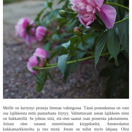
Meille on kertynyt pioneja hieman vahingossa. Tässä postauksessa on vain
osa lajikkeista mitä puutarhasta löytyy. Valitettavasti usean lajikkeen nimi
on hukkateillä. Se johtuu siitä, etä olen saanut osan pioneista jakotaimena.
Joitain olen ostanut nimettömänä kirppikseltä, Amsterdamin
kukkamarkkinoilta ja ties mistä. Jotain on tullut myös lahjana. Olisi