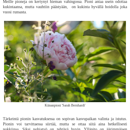
Meille pioneja on kertynyt hieman vahingossa. Pioni antaa usein odottaa
kukintaansa, mutta vauhtiin päästyään, on kukinta hyvällä hoidolla joka
vuosi runsasta.
Kiinanpioni 'Sarah Bernhardt'
Tärkeintä pionin kasvatuksessa on sopivan kasvupaikan valinta ja istutus.
Pionin voi tarvittaessa siirtää, mutta se ottaa siitä aina hetkellisesti
nokkiinsa. Siksi pohjatyö on tehtävä hyvin. Ylläpito on äärimmäisen