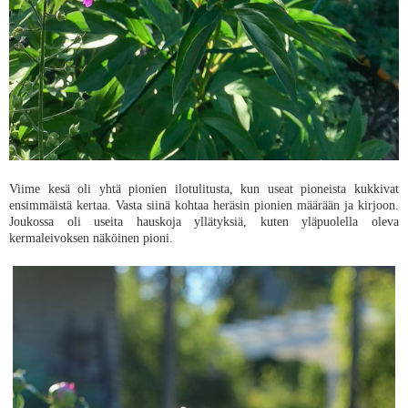
Viime kesä oli yhtä pionien ilotulitusta, kun useat pioneista kukkivat
ensimmäistä kertaa. Vasta siinä kohtaa heräsin pionien määrään ja kirjoon.
Joukossa oli useita hauskoja yllätyksiä, kuten yläpuolella oleva
kermaleivoksen näköinen pioni.