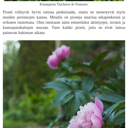
Kiinanpioni 'Duchesse de Nemours'
Pionit viihtyvät hyvin omissa penkeissään, mutta ne menestyvät myös
muiden perennojen kanssa. Minulla on pioneja suurissa sekapenkeissä ja
erikseen istutettuna. Olen istuttanut näitä esimerkiksi akileijojen, iiristen ja
kaunopunahattujen seuraan. Tuen kaikki pionit, jotta ne eivät lamoa
painavan kukinnan aikana.