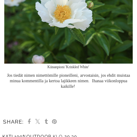
Kiinanpioni 'Krinkled White'
Jos tiedät nimen nimettömille pioneilleni, arvostaisin, jos ehdit muistaa
minua kommentilla ja kertoa lajikkeen nimen. Ihanaa viikonloppua
kaikille!
SHARE:
KATI 100%OUTDOOR
KLO
20.30