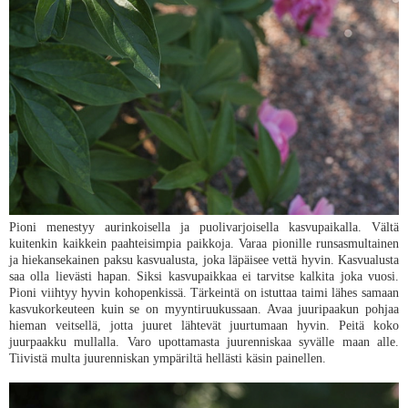
Pioni menestyy aurinkoisella ja puolivarjoisella kasvupaikalla. Vältä
kuitenkin kaikkein paahteisimpia paikkoja. Varaa pionille runsasmultainen
ja hiekansekainen paksu kasvualusta, joka läpäisee vettä hyvin. Kasvualusta
saa olla lievästi hapan. Siksi kasvupaikkaa ei tarvitse kalkita joka vuosi.
Pioni viihtyy hyvin kohopenkissä. Tärkeintä on istuttaa taimi lähes samaan
kasvukorkeuteen kuin se on myyntiruukussaan. Avaa juuripaakun pohjaa
hieman veitsellä, jotta juuret lähtevät juurtumaan hyvin. Peitä koko
juurpaakku mullalla. Varo upottamasta juurenniskaa syvälle maan alle.
Tiivistä multa juurenniskan ympäriltä hellästi käsin painellen.