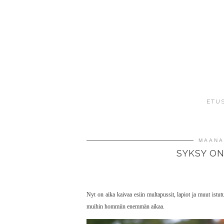
ETU
MAANA
SYKSY ON
Nyt on aika kaivaa esiin multapussit, lapiot ja muut istu
muihin hommiin enemmän aikaa.