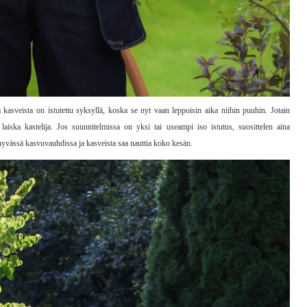
 kasveista on istutettu syksyllä, koska se nyt vaan leppoisin aika niihin puuhin. Jotain
o laiska kastelija. Jos suunnitelmissa on yksi tai useampi iso istutus, suosittelen aina
hyvässä kasvuvauhdissa ja kasveista saa nauttia koko kesän.