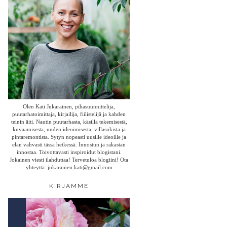
Olen Kati Jukarainen, pihasuunnittelija,
puutarhatoimittaja, kirjailija, fiilistelijä ja kahden
teinin äiti. Nautin puutarhasta, käsillä tekemisestä,
kuvaamisesta, uuden ideoimisesta, villasukista ja
pintaremontista. Sytyn nopeasti uusille ideoille ja
elän vahvasti tässä hetkessä. Innostun ja rakastan
innostaa. Toivottavasti inspiroidut blogistani.
Jokainen viesti ilahduttaa! Tervetuloa blogiini! Ota
yhteyttä: jukarainen.kati@gmail.com
KIRJAMME