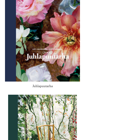
Juhlapuutarha