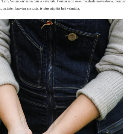
'Early Sensation' saivat uusia kavereita. Poistin ison osan matalasta kasvustosta, paransin
artisten kasvien ansiosta, istutus näyttää heti valmiilta.