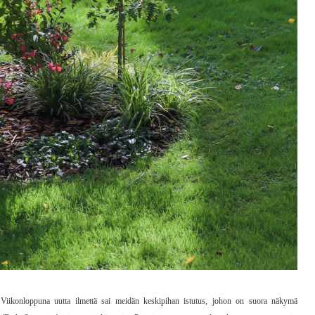
. Viikonloppuna uutta ilmettä sai meidän keskipihan istutus, johon on suora näkymä