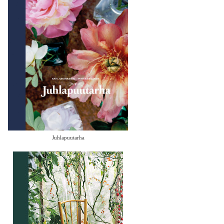
Juhlapuutarha