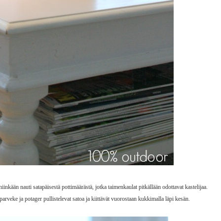
iinkään nauti satapäisestä pottimäärästä, jotka taimenkaulat pitkällään odottavat kastelijaa.
parveke ja potager pullistelevat satoa ja kiittävät vuorostaan kukkimalla läpi kesän.