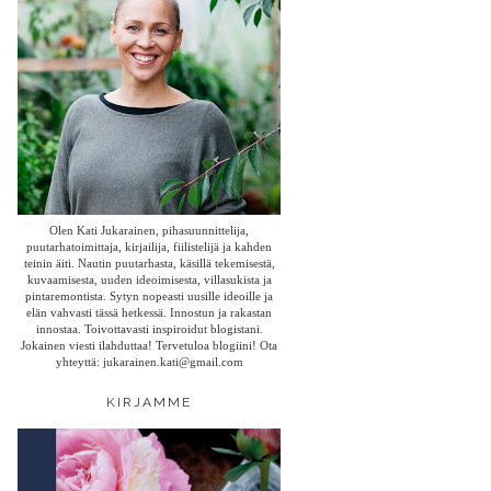
Olen Kati Jukarainen, pihasuunnittelija,
puutarhatoimittaja, kirjailija, fiilistelijä ja kahden
teinin äiti. Nautin puutarhasta, käsillä tekemisestä,
kuvaamisesta, uuden ideoimisesta, villasukista ja
pintaremontista. Sytyn nopeasti uusille ideoille ja
elän vahvasti tässä hetkessä. Innostun ja rakastan
innostaa. Toivottavasti inspiroidut blogistani.
Jokainen viesti ilahduttaa! Tervetuloa blogiini! Ota
yhteyttä: jukarainen.kati@gmail.com
KIRJAMME