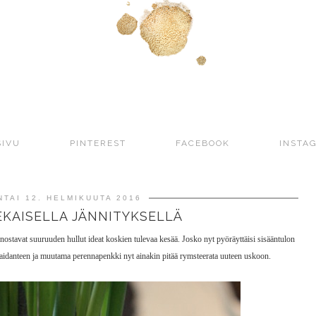
SIVU
PINTEREST
FACEBOOK
INSTA
TAI 12. HELMIKUUTA 2016
KAISELLA JÄNNITYKSELLÄ
 nostavat suuruuden hullut ideat koskien tulevaa kesää. Josko nyt pyöräyttäisi sisääntulon
piaidanteen ja muutama perennapenkki nyt ainakin pitää rymsteerata uuteen uskoon.