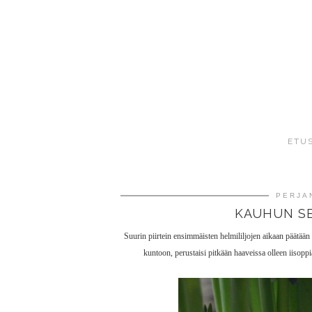
ETU
PERJAN
KAUHUN SE
Suurin piirtein ensimmäisten helmililjojen aikaan päätään
kuntoon, perustaisi pitkään haaveissa olleen iisop