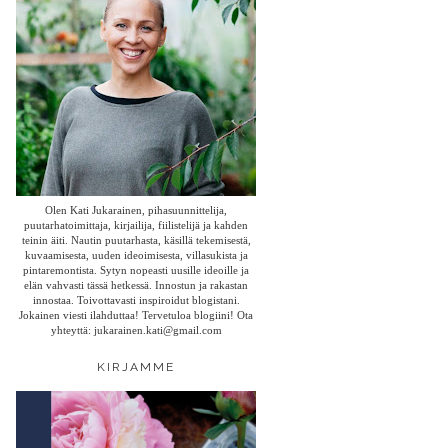
Olen Kati Jukarainen, pihasuunnittelija,
puutarhatoimittaja, kirjailija, fiilistelijä ja kahden
teinin äiti. Nautin puutarhasta, käsillä tekemisestä,
kuvaamisesta, uuden ideoimisesta, villasukista ja
pintaremontista. Sytyn nopeasti uusille ideoille ja
elän vahvasti tässä hetkessä. Innostun ja rakastan
innostaa. Toivottavasti inspiroidut blogistani.
Jokainen viesti ilahduttaa! Tervetuloa blogiini! Ota
yhteyttä: jukarainen.kati@gmail.com
KIRJAMME