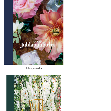
Juhlapuutarha