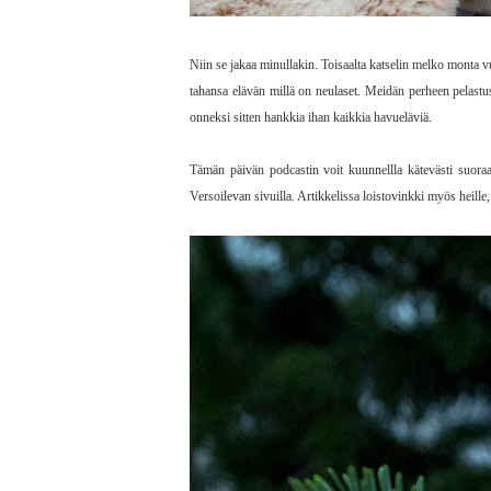
Niin se jakaa minullakin. Toisaalta katselin melko monta 
tahansa elävän millä on neulaset. Meidän perheen pelastus
onneksi sitten hankkia ihan kaikkia havueläviä.
Tämän päivän podcastin voit kuunnellla kätevästi suoraa
Versoilevan sivuilla. Artikkelissa loistovinkki myös heille