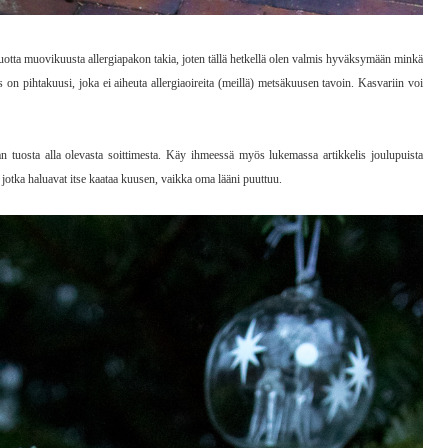
vuotta muovikuusta allergiapakon takia, joten tällä hetkellä olen valmis hyväksymään minkä
 on pihtakuusi, joka ei aiheuta allergiaoireita (meillä) metsäkuusen tavoin. Kasvariin voi
n tuosta alla olevasta soittimesta. Käy ihmeessä myös lukemassa artikkelis joulupuista
, jotka haluavat itse kaataa kuusen, vaikka oma lääni puuttuu.