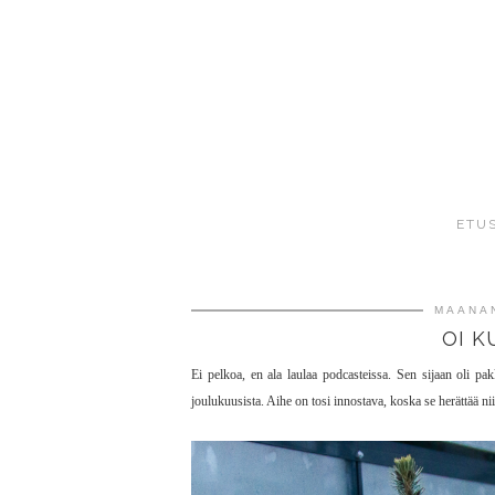
ETU
MAANAN
OI K
Ei pelkoa, en ala laulaa podcasteissa. Sen sijaan oli p
joulukuusista. Aihe on tosi innostava, koska se herättää niin