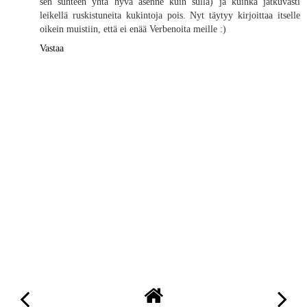
sen suhteen yhtä hyvä asenne kuin sulla) ja kuinka jatkuvasti
leikellä ruskistuneita kukintoja pois. Nyt täytyy kirjoittaa itselle
oikein muistiin, että ei enää Verbenoita meille :)
Vastaa