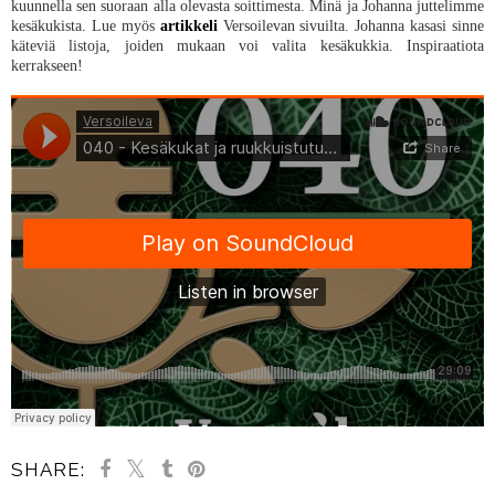
kuunnella sen suoraan alla olevasta soittimesta. Minä ja Johanna juttelimme
kesäkukista. Lue myös
artikkeli
Versoilevan sivuilta. Johanna kasasi sinne
käteviä listoja, joiden mukaan voi valita kesäkukkia. Inspiraatiota
kerrakseen!
SHARE: