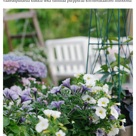
vaaleanpunaisia kukkia sekä tummaa purppuraa koristebataattien muodossa.