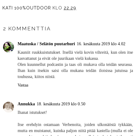
KATI 100%OUTDOOR
KLO
22.29
JAA MUILLE
2 KOMMENTTIA
Maatuska / Selätön puutarhuri
16. kesäkuuta 2019 klo 4.02
Kauniit ruukkuistutukset. Itsellä vielä kovin vihreitä, kun olen itse
kasvattanut ja eivät ole juurikaan vielä kukassa.
Olen kuunnellut podcastin ja taas oli mukava olla teidän seurassa.
Ihan kuin itsekin saisi olla mukana teidän iloisissa jutuissa ja
touhussa, kiitos niistä.
Vastaa
Annukka
18. kesäkuuta 2019 klo 0.50
Ihanat istutukset!
Itse erehdyin ostamaan Verbenoita, joiden ulkonäöstä tykkään,
mutta en muistanut, kuinka paljon niitä pitää kastella (mulla ei ole