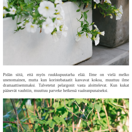
Pidän siitä, että myös ruukkupuutarha elää. Ilme on vielä melko
unenomainen, mutta kun koristebataatit kasvavat kokoa, muuttuu ilme
dramaattisemmaksi. Talvetetut pelargonit vasta aloittelevat. Kun kukat
pääsevät vauhtiin, muuttuu parveke hetkessä vaaleanpunaiseksi.