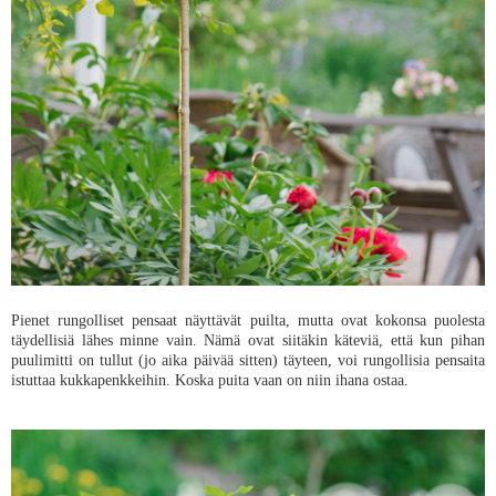
Pienet rungolliset pensaat näyttävät puilta, mutta ovat kokonsa puolesta
täydellisiä lähes minne vain. Nämä ovat siitäkin käteviä, että kun pihan
puulimitti on tullut (jo aika päivää sitten) täyteen, voi rungollisia pensaita
istuttaa kukkapenkkeihin. Koska puita vaan on niin ihana ostaa.