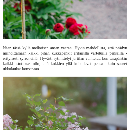
Näen tässä kyllä melkoisen ansan vaaran. Hyvin mahdollista, että päädyn
miinoittamaan kaikki pihan kukkapenkit erilaisilla vartetuilla pensailla -
erityisesti syreeneillä. Hyvästi rytmittelyt ja tilan vaihtelut, kun tasapäistän
kaikki istutukset niin, että kukkien yllä kohoilevat pensaat kuin suuret
ukkolaukat konsanaan.