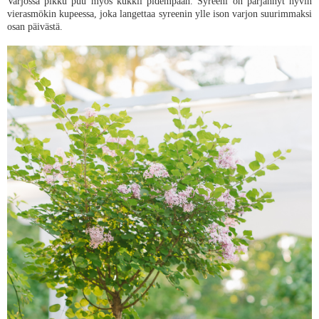
Varjossa pikku puu myös kukkii pidempään. Syreeni on pärjännyt hyvin
vierasmökin kupeessa, joka langettaa syreenin ylle ison varjon suurimmaksi
osan päivästä.