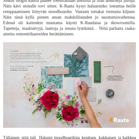
Joskus blogin kautta pääsee toteuttamaan unelmia ja ihan absurdeja juttuja.
Näin kävi minulle tovi sitten. K-Rauta kysyi haluaisinko toteuttaa heille
remppaamiseen liittyvän moodboardin. Vastasin tottakai riemusta kiljuen.
Näin tässä kyllä pienen ansan mahdollisuuden jo suostumisvaiheessa.
Edessä oli kuitenkin muutama käynti K-Raudassa ja showroomilla.
Tapetteja, maalisävyjä, laattoja ja muuta lystikästä... Niitä parhaita raaka-
aineita remonttihaaveiden herättämiseen.
Tällainen siitä tuli. Halusin moodboardista kesäisen, kukkaisen ja kaikkea