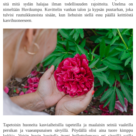
sitä mitä sydän halajaa ilman todellisuuden rajoitteita. Unelma on
nimeltään Huvikumpu. Kuvittelin vanhan talon ja kypsän puutarhan, joka
tulvisi ruutuikkunoista sisään, kun liehuisin siellä essu päällä keittiöstä
kasvihuoneeseen.
Tapetoisin huoneita kasviaiheisilla tapeteilla ja maalaisin seiniä vaaleilla
persikan ja vaaeanpunaisen sävyillä. Pöydällä olisi aina tuore kimppu
kukkia. Voisin hyvin kuvitella itseni hulluttulemassa eri sävyillä vailla