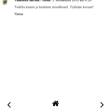
Valkoista salviaa / Heidi
3. heinäkuuta 2019 klo 0.20
Todella kaunis ja kesäinen moodboard. Tykkään kovasti!
Vastaa