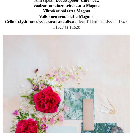
Alin tapetti:
Boråstapeter Anno 4512
Vaaleanpunainen seinälaatta Magma
Vihreä seinälaatta Magma
Valkoinen seinälaatta Magma
Cellon täyshimmeässä sisustusmaalissa
olivat Tikkurilan sävyt: T1549,
T1527 ja T1528