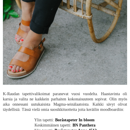
K-Raudan tapettivalikoimat paranevat vuosi vuodelta. Haastavinta oli
karsia ja valita ne kaikkein parhaiten kokonaisuuteen sopivat. Olin myös
aika onnessani uutukaisista Magma-seinälaatoista. Kaikki sävyt olivat
täydellisiä. Tässä vielä omia suosikkituotteita joita keräilin moodboardiin:
Ylin tapetti:
Boråstapeter In bloom
Keskimmäinen tapetti:
BN Panthera