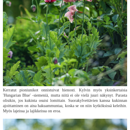
Kerratut pioniunikot onnistuivat hienosti. Kylvin myös yksinkertaisia
'Hungarian Blue' -siemeniä, mutta niitä ei ole vielä juuri näkynyt. Parasta
olisikin, jos kukinta osuisi lomittain. Suorakylvettävien kanssa kukinnan
ajoittaminen on aina hakuammuntaa, koska se on niin kytköksissä keleihin.
Myös lajeissa ja lajikkeissa on eroa.