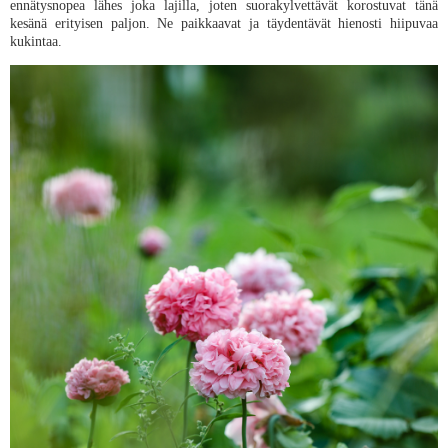
ennätysnopea lähes joka lajilla, joten suorakylvettävät korostuvat tänä
kesänä erityisen paljon. Ne paikkaavat ja täydentävät hienosti hiipuvaa
kukintaa.