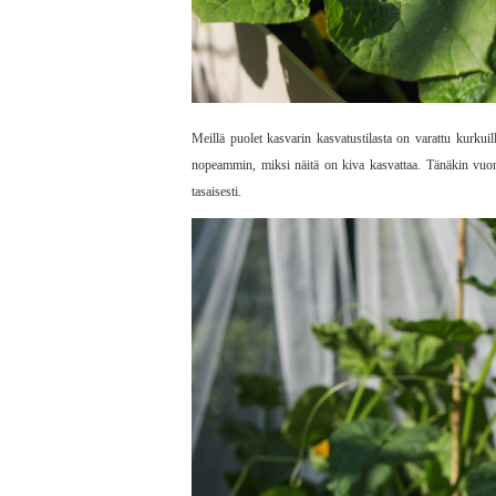
Meillä puolet kasvarin kasvatustilasta on varattu kurkui
nopeammin, miksi näitä on kiva kasvattaa. Tänäkin vuon
tasaisesti.