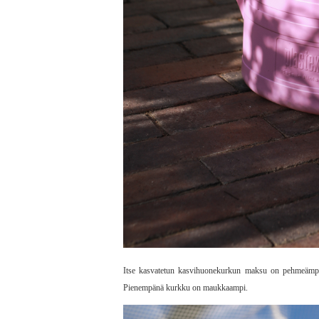
Itse kasvatetun kasvihuonekurkun maksu on pehmeämpi j
Pienempänä kurkku on maukkaampi.