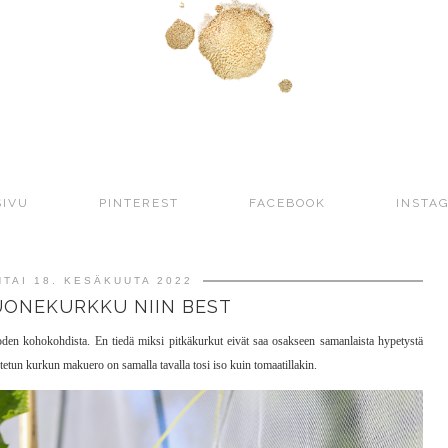
SIVU
PINTEREST
FACEBOOK
INSTA
TAI 18. KESÄKUUTA 2022
UONEKURKKU NIIN BEST
en kohokohdista. En tiedä miksi pitkäkurkut eivät saa osakseen samanlaista hypetystä
ostetun kurkun makuero on samalla tavalla tosi iso kuin tomaatillakin.