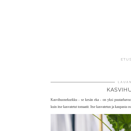
ETU
LAUAN
KASVIH
Kasvihuonekurkku - se kesän eka - on yksi puutarhavuod
kuin itse kasvatetut tomaatit. Itse kasvatetun ja kaupasta 