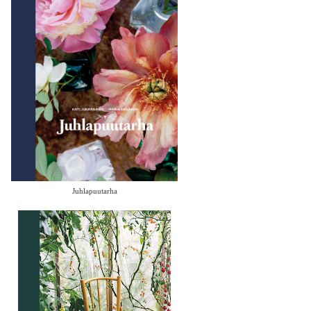
Juhlapuutarha