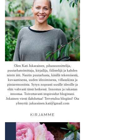
Olen Kati Jukarainen, pihasuunnittelija,
puutarhatoimittaja, kirjailija, fiilistelijä ja kahden
teinin äiti. Nautin puutarhasta, käsillä tekemisestä,
kuvaamisesta, uuden ideoimisesta, villasukista ja
pintaremontista. Sytyn nopeasti uusille ideoille ja
elän vahvasti tässä hetkessä. Innostun ja rakastan
innostaa. Toivottavasti inspiroidut blogistani.
Jokainen viesti ilahduttaa! Tervetuloa blogiini! Ota
yhteyttä: jukarainen.kati@gmail.com
KIRJAMME