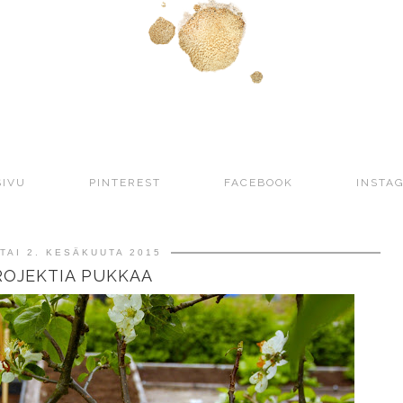
SIVU
PINTEREST
FACEBOOK
INSTA
STAI 2. KESÄKUUTA 2015
ROJEKTIA PUKKAA