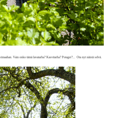
vimaahan. Vain onko tämä lavatarha? Kasvitarha? Potager?... Ota nyt näistä selvä.