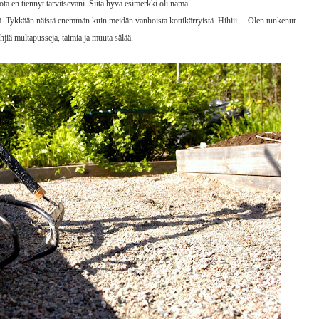
jota en tiennyt tarvitsevani. Siitä hyvä esimerkki oli nämä
ää. Tykkään näistä enemmän kuin meidän vanhoista kottikärryistä. Hihiii.... Olen tunkenut
yhjiä multapusseja, taimia ja muuta sälää.