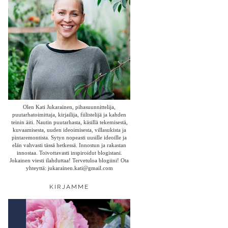
Olen Kati Jukarainen, pihasuunnittelija,
puutarhatoimittaja, kirjailija, fiilistelijä ja kahden
teinin äiti. Nautin puutarhasta, käsillä tekemisestä,
kuvaamisesta, uuden ideoimisesta, villasukista ja
pintaremontista. Sytyn nopeasti uusille ideoille ja
elän vahvasti tässä hetkessä. Innostun ja rakastan
innostaa. Toivottavasti inspiroidut blogistani.
Jokainen viesti ilahduttaa! Tervetuloa blogiini! Ota
yhteyttä: jukarainen.kati@gmail.com
KIRJAMME