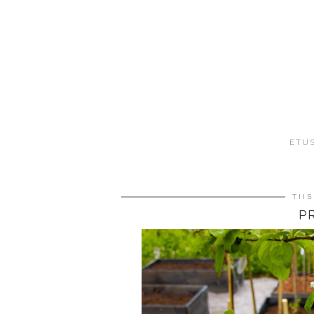
ETU
TII
P