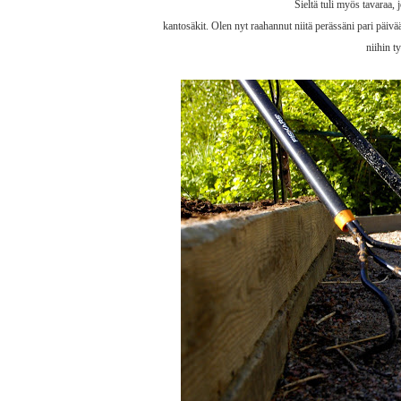
Sieltä tuli myös tavaraa, 
kantosäkit. Olen nyt raahannut niitä perässäni pari päiv
niihin t