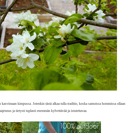
n kasvimaan kimpussa. Jotenkin tästä alkaa tulla traditio, koska samoissa hommissa ollaan
jennus ja tietysti tuplasti enemmän kylvettävää ja istutettavaa.