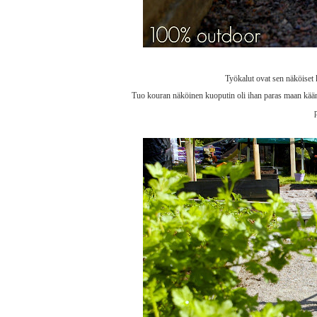
Työkalut ovat sen näköiset k
Tuo kouran näköinen kuoputin oli ihan paras maan käänt
p