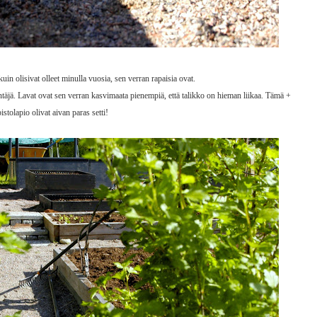
uin olisivat olleet minulla vuosia, sen verran rapaisia ovat.
äjä. Lavat ovat sen verran kasvimaata pienempiä, että talikko on hieman liikaa. Tämä +
istolapio olivat aivan paras setti!