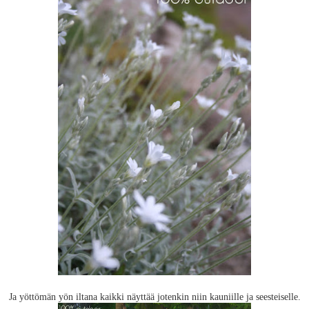
Ja yöttömän yön iltana kaikki näyttää jotenkin niin kauniille ja seesteiselle.