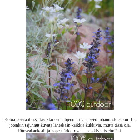
Kotoa poissaollessa kivikko oli puhjennut ihanaiseen juhannusloistoon. En
jotenkin tajunnut kuvata läheskään kaikkia kukkivia, mutta tässä osa.
Rönsyakankaali ja hopeahärkki ovat suosikkiyhdistelmiäni.