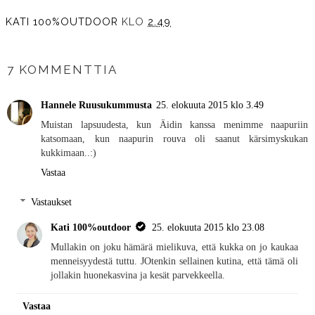
KATI 100%OUTDOOR
KLO
2.49
JAA MUILLE
7 KOMMENTTIA
Hannele Ruusukummusta
25. elokuuta 2015 klo 3.49
Muistan lapsuudesta, kun Äidin kanssa menimme naapuriin
katsomaan, kun naapurin rouva oli saanut kärsimyskukan
kukkimaan..:)
Vastaa
Vastaukset
Kati 100%outdoor
25. elokuuta 2015 klo 23.08
Mullakin on joku hämärä mielikuva, että kukka on jo kaukaa
menneisyydestä tuttu. JOtenkin sellainen kutina, että tämä oli
jollakin huonekasvina ja kesät parvekkeella.
Vastaa