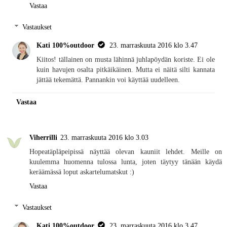
Vastaa
Vastaukset
Kati 100%outdoor
23. marraskuuta 2016 klo 3.47
Kiitos! tällainen on musta lähinnä juhlapöydän koriste. Ei ole
kuin havujen osalta pitkäikäinen. Mutta ei näitä silti kannata
jättää tekemättä. Pannankin voi käyttää uudelleen.
Vastaa
Viherrilli
23. marraskuuta 2016 klo 3.03
Hopeatäpläpeipissä näyttää olevan kauniit lehdet. Meille on
kuulemma huomenna tulossa lunta, joten täytyy tänään käydä
keräämässä loput askartelumatskut :)
Vastaa
Vastaukset
Kati 100%outdoor
23. marraskuuta 2016 klo 3.47