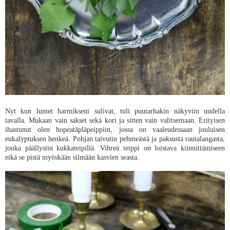
Nyt kun lumet harmikseni sulivat, tuli puutarhakin näkyviin uudella
tavalla. Mukaan vain sakset sekä kori ja sitten vain valitsemaan. Erityisen
ihastunut olen hopeatäpläpeippiin, jossa on vaaleudessaan jouluisen
eukalyptuksen henkeä. Pohjan taivutin pehmeästä ja paksusta rautalangasta,
jonka päällystin kukkateipillä. Vihreä teippi on loistava kiinnittämiseen
eikä se pistä myöskään silmään kasvien seasta.