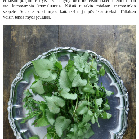
erilaisiin pohjiin. Erityisen viehättynyt olen tuoreisiin materiaaleihin ilman
sen kummempia krumeluureja. Näistä tuleekin mieleen enemmänkin
seppele. Seppele sopii myös kattauksiin ja pöytäkoristeeksi. Tällaisen
voisin tehdä myös jouluksi.