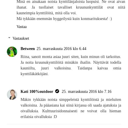
Minä en ainakaan noista kynttilänjaloista luopuisi. Ne ovat aivan
ihanat. Ja tuollaiset tavalliset kruununkynttilät ovat niitä
kauneimpia kynttilöitä, mitä olla voi.
Mä tykkään enemmän hyggeilystä kuin konmarituksesta! :)
Vastaa
Vastaukset
Between
25. marraskuuta 2016 klo 6.44
Riina, sanoit monta asiaa juuri siten, kuin minun oli tarkoitus.
Ja noita kruunukynttilöitä minäkin ihailin. Näyttävät todella
kauniilta, juuri valkoisina. Taidanpa kaivaa omia
kynttiläkätköjäni.
Kati 100%outdoor
25. marraskuuta 2016 klo 7.16
Mäkin tykkään noista simppeleistä kynttilöistä ja mieluiten
valkoisina. Ja pääasiana kai siinä kirjassa oli saada ajatuksia ja
oivalluksia. Kulttuurisidonnaisesti ne voivat olla hieman
erilaisia oivalluksia :D