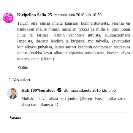
Kivipellon Saila
25. marraskuuta 2016 klo 10.50
Taidan olla samaa mieltä kanssasi konmarituksesta...yleensä en
hankikaan meille mitään mistä en tykkää ja millä ei olisi jotain
jujua tai tarinaa. Nautin vanhoista jutuista, suunnattomasti
langoista, ihanista lehdistä ja kirjoista...nyt talvella, kevättuulet
kun alkavat puhaltaa, laitan aarteet kaappiin odottamaan seuraavaa
joulua (vaikka kevät alkaa talvipäivän seisauksesta, kevääni alkaa
uudenvuoden jälkeen).
Vastaa
Vastaukset
Kati 100%outdoor
26. marraskuuta 2016 klo 8.36
Mullakin kevät alkaa heti joulun jälkeen. Koska esikasvatus
alkaa tammikuussa :D
Vastaa