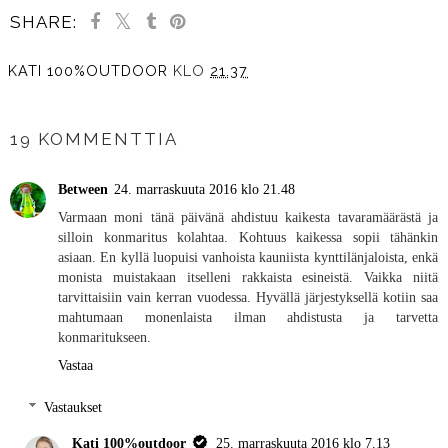
SHARE:
KATI 100%OUTDOOR
KLO
21.37
JAA MUILLE
19 KOMMENTTIA
Between
24. marraskuuta 2016 klo 21.48
Varmaan moni tänä päivänä ahdistuu kaikesta tavaramäärästä ja
silloin konmaritus kolahtaa. Kohtuus kaikessa sopii tähänkin
asiaan. En kyllä luopuisi vanhoista kauniista kynttilänjaloista, enkä
monista muistakaan itselleni rakkaista esineistä. Vaikka niitä
tarvittaisiin vain kerran vuodessa. Hyvällä järjestyksellä kotiin saa
mahtumaan monenlaista ilman ahdistusta ja tarvetta
konmaritukseen.
Vastaa
Vastaukset
Kati 100%outdoor
25. marraskuuta 2016 klo 7.13