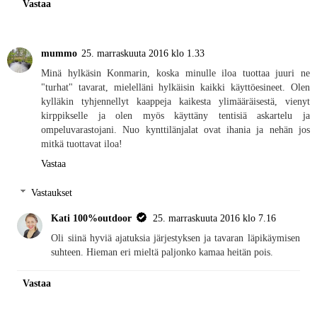
Vastaa
mummo
25. marraskuuta 2016 klo 1.33
Minä hylkäsin Konmarin, koska minulle iloa tuottaa juuri ne
"turhat" tavarat, mielelläni hylkäisin kaikki käyttöesineet. Olen
kylläkin tyhjennellyt kaappeja kaikesta ylimääräisestä, vienyt
kirppikselle ja olen myös käyttäny tentisiä askartelu ja
ompeluvarastojani. Nuo kynttilänjalat ovat ihania ja nehän jos
mitkä tuottavat iloa!
Vastaa
Vastaukset
Kati 100%outdoor
25. marraskuuta 2016 klo 7.16
Oli siinä hyviä ajatuksia järjestyksen ja tavaran läpikäymisen
suhteen. Hieman eri mieltä paljonko kamaa heitän pois.
Vastaa