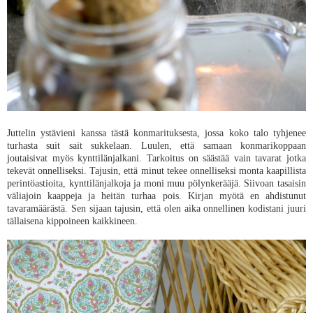
Juttelin ystävieni kanssa tästä konmarituksesta, jossa koko talo tyhjenee
turhasta suit sait sukkelaan. Luulen, että samaan konmarikoppaan
joutaisivat myös kynttilänjalkani. Tarkoitus on säästää vain tavarat jotka
tekevät onnelliseksi. Tajusin, että minut tekee onnelliseksi monta kaapillista
perintöastioita, kynttilänjalkoja ja moni muu pölynkerääjä. Siivoan tasaisin
väliajoin kaappeja ja heitän turhaa pois. Kirjan myötä en ahdistunut
tavaramäärästä. Sen sijaan tajusin, että olen aika onnellinen kodistani juuri
tällaisena kippoineen kaikkineen.