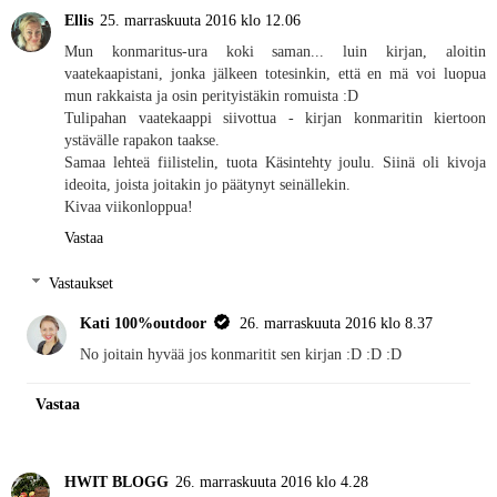
Ellis
25. marraskuuta 2016 klo 12.06
Mun konmaritus-ura koki saman... luin kirjan, aloitin
vaatekaapistani, jonka jälkeen totesinkin, että en mä voi luopua
mun rakkaista ja osin perityistäkin romuista :D
Tulipahan vaatekaappi siivottua - kirjan konmaritin kiertoon
ystävälle rapakon taakse.
Samaa lehteä fiilistelin, tuota Käsintehty joulu. Siinä oli kivoja
ideoita, joista joitakin jo päätynyt seinällekin.
Kivaa viikonloppua!
Vastaa
Vastaukset
Kati 100%outdoor
26. marraskuuta 2016 klo 8.37
No joitain hyvää jos konmaritit sen kirjan :D :D :D
Vastaa
HWIT BLOGG
26. marraskuuta 2016 klo 4.28