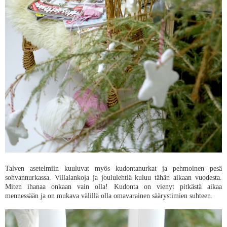
Talven asetelmiin kuuluvat myös kudontanurkat ja pehmoinen pesä
sohvannurkassa. Villalankoja ja joululehtiä kuluu tähän aikaan vuodesta.
Miten ihanaa onkaan vain olla! Kudonta on vienyt pitkästä aikaa
mennessään ja on mukava välillä olla omavarainen säärystimien suhteen.