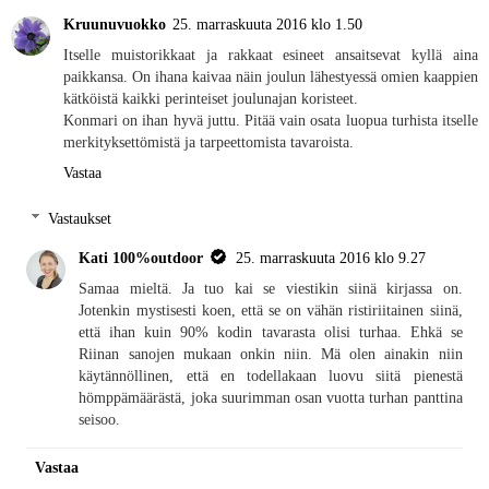
Kruunuvuokko
25. marraskuuta 2016 klo 1.50
Itselle muistorikkaat ja rakkaat esineet ansaitsevat kyllä aina
paikkansa. On ihana kaivaa näin joulun lähestyessä omien kaappien
kätköistä kaikki perinteiset joulunajan koristeet.
Konmari on ihan hyvä juttu. Pitää vain osata luopua turhista itselle
merkityksettömistä ja tarpeettomista tavaroista.
Vastaa
Vastaukset
Kati 100%outdoor
25. marraskuuta 2016 klo 9.27
Samaa mieltä. Ja tuo kai se viestikin siinä kirjassa on.
Jotenkin mystisesti koen, että se on vähän ristiriitainen siinä,
että ihan kuin 90% kodin tavarasta olisi turhaa. Ehkä se
Riinan sanojen mukaan onkin niin. Mä olen ainakin niin
käytännöllinen, että en todellakaan luovu siitä pienestä
hömppämäärästä, joka suurimman osan vuotta turhan panttina
seisoo.
Vastaa