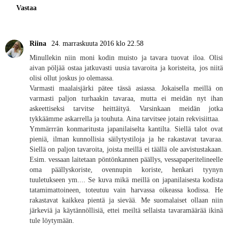
Vastaa
Riina
24. marraskuuta 2016 klo 22.58
Minullekin niin moni kodin muisto ja tavara tuovat iloa. Olisi
aivan pöljää ostaa jatkuvasti uusia tavaroita ja koristeita, jos niitä
olisi ollut joskus jo olemassa.
Varmasti maalaisjärki pätee tässä asiassa. Jokaisella meillä on
varmasti paljon turhaakin tavaraa, mutta ei meidän nyt ihan
askeettiseksi tarvitse heittäityä. Varsinkaan meidän jotka
tykkäämme askarrella ja touhuta. Aina tarvitsee jotain rekvisiittaa.
Ymmärrrän konmaritusta japanilaiselta kantilta. Siellä talot ovat
pieniä, ilman kunnollisia säilytystiloja ja he rakastavat tavaraa.
Siellä on paljon tavaroita, joista meillä ei täällä ole aavistustakaan.
Esim. vessaan laitetaan pöntönkannen päällys, vessapaperitelineelle
oma päällyskoriste, ovennupin koriste, henkari tyynyn
tuuletukseen ym.... Se kuva mikä meillä on japanilaisesta kodista
tatamimattoineen, toteutuu vain harvassa oikeassa kodissa. He
rakastavat kaikkea pientä ja sievää. Me suomalaiset ollaan niin
järkeviä ja käytännöllisiä, ettei meiltä sellaista tavaramäärää ikinä
tule löytymään.