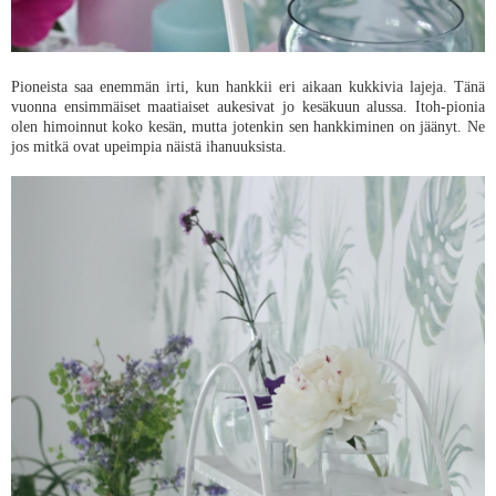
Pioneista saa enemmän irti, kun hankkii eri aikaan kukkivia lajeja. Tänä
vuonna ensimmäiset maatiaiset aukesivat jo kesäkuun alussa. Itoh-pionia
olen himoinnut koko kesän, mutta jotenkin sen hankkiminen on jäänyt. Ne
jos mitkä ovat upeimpia näistä ihanuuksista.