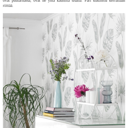
ovat puutarhassa, ovat ne yhtä kauniita sisällä. Pari kukintoa kerrallaan
riittää.