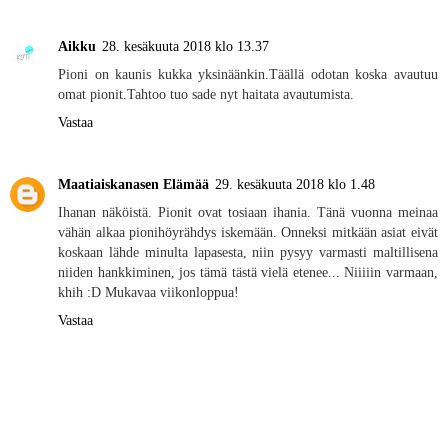
Aikku
28. kesäkuuta 2018 klo 13.37
Pioni on kaunis kukka yksinäänkin.Täällä odotan koska avautuu
omat pionit.Tahtoo tuo sade nyt haitata avautumista.
Vastaa
Maatiaiskanasen Elämää
29. kesäkuuta 2018 klo 1.48
Ihanan näköistä. Pionit ovat tosiaan ihania. Tänä vuonna meinaa
vähän alkaa pionihöyrähdys iskemään. Onneksi mitkään asiat eivät
koskaan lähde minulta lapasesta, niin pysyy varmasti maltillisena
niiden hankkiminen, jos tämä tästä vielä etenee... Niiiiin varmaan,
khih :D Mukavaa viikonloppua!
Vastaa