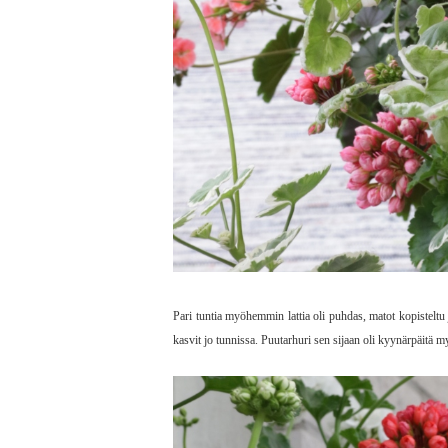
Pari tuntia myöhemmin lattia oli puhdas, matot kopisteltu j
kasvit jo tunnissa. Puutarhuri sen sijaan oli kyynärpäitä 