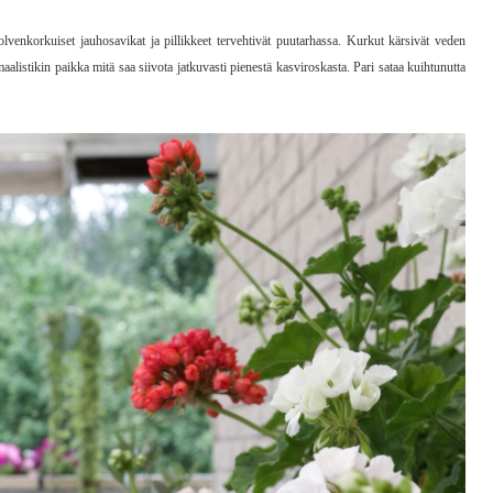
olvenkorkuiset jauhosavikat ja pillikkeet tervehtivät puutarhassa. Kurkut kärsivät veden
alistikin paikka mitä saa siivota jatkuvasti pienestä kasviroskasta. Pari sataa kuihtunutta