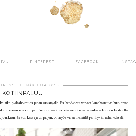
SIVU
PINTEREST
FACEBOOK
INSTA
TAI 21. HEINÄKUUTA 2018
KOTIINPALUU
ä aika työläshoitoisen pihan omistajalle. En kehdannut vaivata lomakastelijaa kuin aivan
nkitoreissaan reissun ajan. Suurin osa kasveista on sitkeitä ja virkoaa kunnon kastelulla.
nut juurikaan. Ja kun kasveja on paljon, on myös varaa menettää pari hyvän asian edessä.