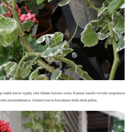
a kaikki kasvit nypitty sekä leikattu kuivista osista. Kunnon kastelu virvoitti nuupottavat
myöten petuniatahmassa. Jokainen kasvia kasvattanut tietää mistä puhun.