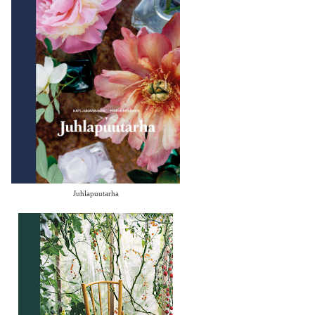
Juhlapuutarha