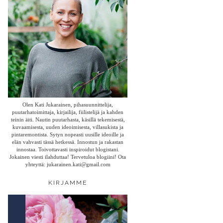
Olen Kati Jukarainen, pihasuunnittelija,
puutarhatoimittaja, kirjailija, fiilistelijä ja kahden
teinin äiti. Nautin puutarhasta, käsillä tekemisestä,
kuvaamisesta, uuden ideoimisesta, villasukista ja
pintaremontista. Sytyn nopeasti uusille ideoille ja
elän vahvasti tässä hetkessä. Innostun ja rakastan
innostaa. Toivottavasti inspiroidut blogistani.
Jokainen viesti ilahduttaa! Tervetuloa blogiini! Ota
yhteyttä: jukarainen.kati@gmail.com
KIRJAMME