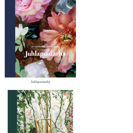
Juhlapuutarha