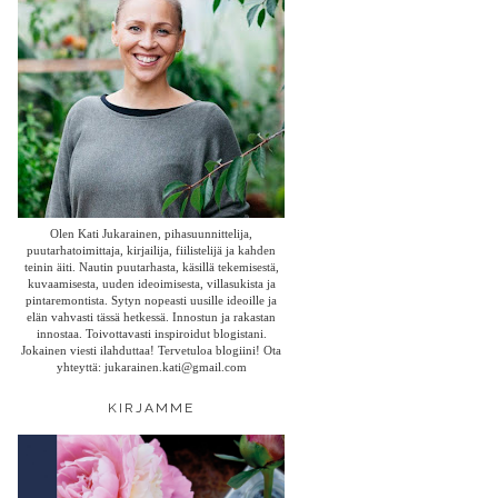
Olen Kati Jukarainen, pihasuunnittelija,
puutarhatoimittaja, kirjailija, fiilistelijä ja kahden
teinin äiti. Nautin puutarhasta, käsillä tekemisestä,
kuvaamisesta, uuden ideoimisesta, villasukista ja
pintaremontista. Sytyn nopeasti uusille ideoille ja
elän vahvasti tässä hetkessä. Innostun ja rakastan
innostaa. Toivottavasti inspiroidut blogistani.
Jokainen viesti ilahduttaa! Tervetuloa blogiini! Ota
yhteyttä: jukarainen.kati@gmail.com
KIRJAMME