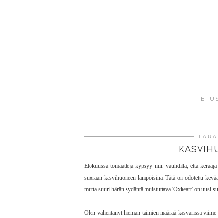
ETU
LAUA
KASVIH
Elokuussa tomaatteja kypsyy niin vauhdilla, että kerääjä 
suoraan kasvihuoneen lämpöisinä. Tätä on odotettu keväästä
mutta suuri härän sydäntä muistuttava 'Oxheart' on uusi suo
Olen vähentänyt hieman taimien määrää kasvarissa viime