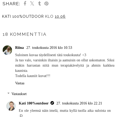
SHARE:
KATI 100%OUTDOOR
KLO
10.06
JAA MUILLE
18 KOMMENTTIA
Riina
27. toukokuuta 2016 klo 10.53
Suloinen kuvaa täydellisesti tätä toukokuuta! <3
Ja tuo valo, varsinkin iltaisin ja aamuisin on ollut uskomaton. Siksi
mäkin harrastan niitä mun terapiakävelyitä ja ahmin kaikkea
kaunista.
Todella kauniit kuvat!!!
Vastaa
Vastaukset
Kati 100%outdoor
27. toukokuuta 2016 klo 22.21
En ole yleensä näin imelä, mutta kyllä tuolla aika suloista on
:D