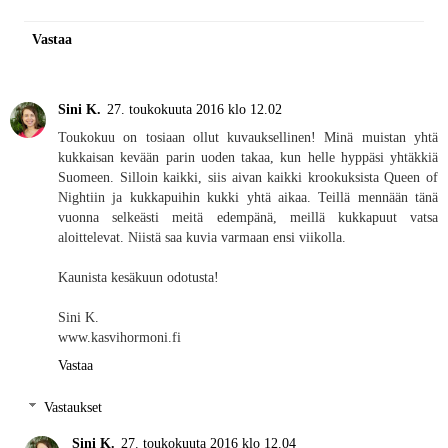
Vastaa
Sini K.
27. toukokuuta 2016 klo 12.02
Toukokuu on tosiaan ollut kuvauksellinen! Minä muistan yhtä
kukkaisan kevään parin uoden takaa, kun helle hyppäsi yhtäkkiä
Suomeen. Silloin kaikki, siis aivan kaikki krookuksista Queen of
Nightiin ja kukkapuihin kukki yhtä aikaa. Teillä mennään tänä
vuonna selkeästi meitä edempänä, meillä kukkapuut vatsa
aloittelevat. Niistä saa kuvia varmaan ensi viikolla.
Kaunista kesäkuun odotusta!
Sini K.
www.kasvihormoni.fi
Vastaa
Vastaukset
Sini K.
27. toukokuuta 2016 klo 12.04