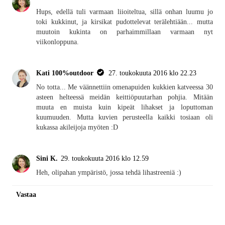
Hups, edellä tuli varmaan liioiteltua, sillä onhan luumu jo
toki kukkinut, ja kirsikat pudottelevat terälehtiään... mutta
muutoin kukinta on parhaimmillaan varmaan nyt
viikonloppuna.
Kati 100%outdoor
27. toukokuuta 2016 klo 22.23
No totta... Me väännettiin omenapuiden kukkien katveessa 30
asteen helteessä meidän keittiöpuutarhan pohjia. Mitään
muuta en muista kuin kipeät lihakset ja loputtoman
kuumuuden. Mutta kuvien perusteella kaikki tosiaan oli
kukassa akileijoja myöten :D
Sini K.
29. toukokuuta 2016 klo 12.59
Heh, olipahan ympäristö, jossa tehdä lihastreeniä :)
Vastaa