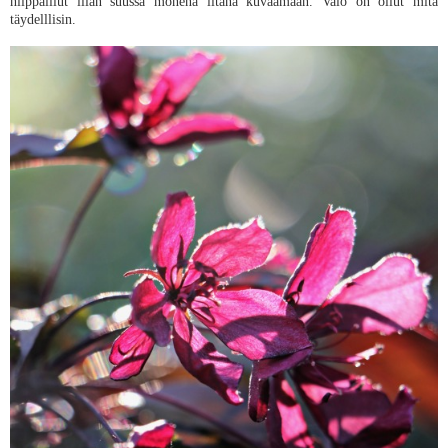
hiippaillut illan suussa monena iltana kuvaamaan. Valo on ollut mitä
täydelllisin.