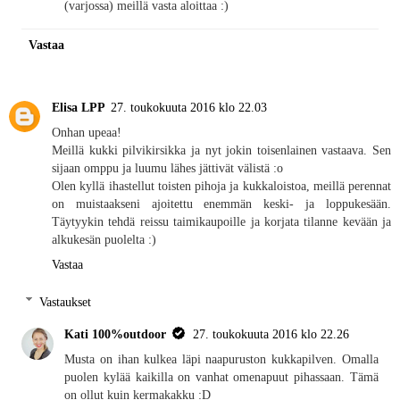
(varjossa) meillä vasta aloittaa :)
Vastaa
Elisa LPP
27. toukokuuta 2016 klo 22.03
Onhan upeaa!
Meillä kukki pilvikirsikka ja nyt jokin toisenlainen vastaava. Sen
sijaan omppu ja luumu lähes jättivät välistä :o
Olen kyllä ihastellut toisten pihoja ja kukkaloistoa, meillä perennat
on muistaakseni ajoitettu enemmän keski- ja loppukesään.
Täytyykin tehdä reissu taimikaupoille ja korjata tilanne kevään ja
alkukesän puolelta :)
Vastaa
Vastaukset
Kati 100%outdoor
27. toukokuuta 2016 klo 22.26
Musta on ihan kulkea läpi naapuruston kukkapilven. Omalla
puolen kylää kaikilla on vanhat omenapuut pihassaan. Tämä
on ollut kuin kermakakku :D