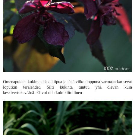
Omenapuiden kukinta alkaa hiipua ja tänä viikonloppuna varmaan karisevat
loputkin terälehdet. Silti kukinta tuntuu yhä olevan kuin
keskivertokeväänä. Ei voi olla kuin kiitollinen.