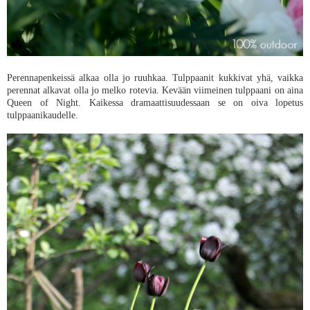
Perennapenkeissä alkaa olla jo ruuhkaa. Tulppaanit kukkivat yhä, vaikka
perennat alkavat olla jo melko rotevia. Kevään viimeinen tulppaani on aina
Queen of Night. Kaikessa dramaattisuudessaan se on oiva lopetus
tulppaanikaudelle.