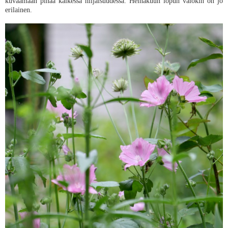
kuvaamaan pihaa kaikessa hiljaisuudessa. Heinäkuun lopun valokin on jo
erilainen.