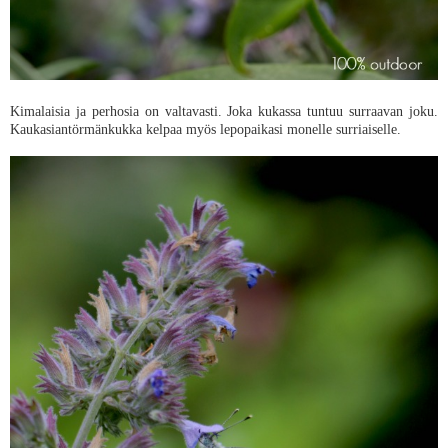
Kimalaisia ja perhosia on valtavasti. Joka kukassa tuntuu surraavan joku.
Kaukasiantörmänkukka kelpaa myös lepopaikasi monelle surriaiselle.