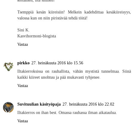
keltainen, ilta sininen?
Tsemppiä kesän kiireisiin! Melkein kadehdittaa kesäkiireisyys,
valossa kun on niin piristävää tehdä töitä!
Sini K.
Kasvihormoni-blogista
Vastaa
pirkko
27. heinäkuuta 2016 klo 15.56
Iltakierroksissa on rauhallista, vähän mystistä tunnelmaa. Siinä
kaikki kiireet unohtuu ja pää mukavasti tyhjenee.
Vastaa
Suvituulian käsityöpaja
27. heinäkuuta 2016 klo 22.02
Iltakierros on ihan best. Omassa rauhassa ilman aikataulua.
Vastaa