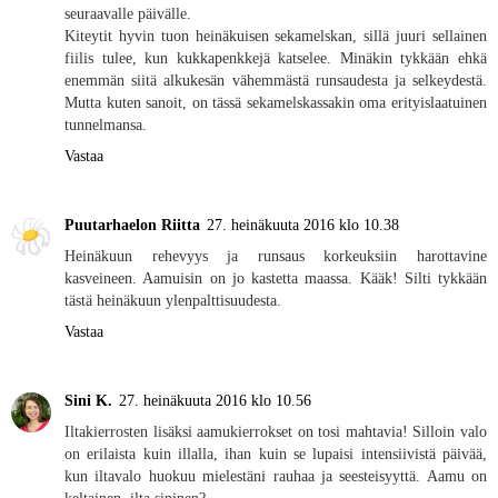
seuraavalle päivälle.
Kiteytit hyvin tuon heinäkuisen sekamelskan, sillä juuri sellainen
fiilis tulee, kun kukkapenkkejä katselee. Minäkin tykkään ehkä
enemmän siitä alkukesän vähemmästä runsaudesta ja selkeydestä.
Mutta kuten sanoit, on tässä sekamelskassakin oma erityislaatuinen
tunnelmansa.
Vastaa
Puutarhaelon Riitta
27. heinäkuuta 2016 klo 10.38
Heinäkuun rehevyys ja runsaus korkeuksiin harottavine
kasveineen. Aamuisin on jo kastetta maassa. Kääk! Silti tykkään
tästä heinäkuun ylenpalttisuudesta.
Vastaa
Sini K.
27. heinäkuuta 2016 klo 10.56
Iltakierrosten lisäksi aamukierrokset on tosi mahtavia! Silloin valo
on erilaista kuin illalla, ihan kuin se lupaisi intensiivistä päivää,
kun iltavalo huokuu mielestäni rauhaa ja seesteisyyttä. Aamu on