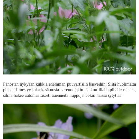
Panostan nykyään kukkia enemmän puuvartisiin kasveihin. Siitä huolimatta
pihaan ilmestyy joka kesä uusia perennojakin. Ja kun illalla pihalle menen,
silmä hakee automaattisesti auenneita nuppuja. Jokin näissä sytyttää.