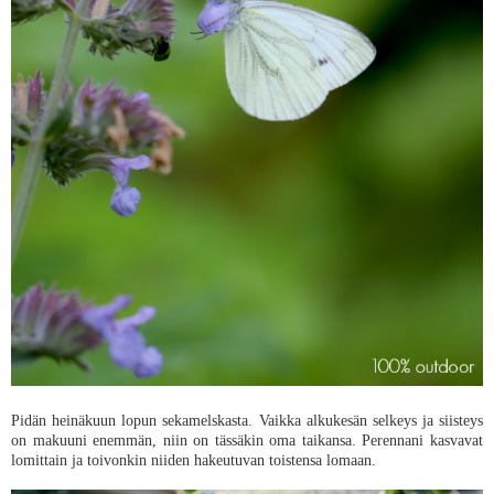
Pidän heinäkuun lopun sekamelskasta. Vaikka alkukesän selkeys ja siisteys
on makuuni enemmän, niin on tässäkin oma taikansa. Perennani kasvavat
lomittain ja toivonkin niiden hakeutuvan toistensa lomaan.