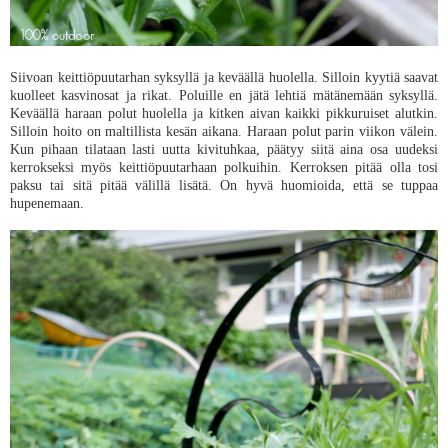
Siivoan keittiöpuutarhan syksyllä ja keväällä huolella. Silloin kyytiä saavat
kuolleet kasvinosat ja rikat. Poluille en jätä lehtiä mätänemään syksyllä.
Keväällä haraan polut huolella ja kitken aivan kaikki pikkuruiset alutkin.
Silloin hoito on maltillista kesän aikana. Haraan polut parin viikon välein.
Kun pihaan tilataan lasti uutta kivituhkaa, päätyy siitä aina osa uudeksi
kerrokseksi myös keittiöpuutarhaan polkuihin. Kerroksen pitää olla tosi
paksu tai sitä pitää välillä lisätä. On hyvä huomioida, että se tuppaa
hupenemaan.