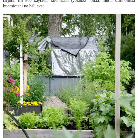
tarjota. En koe käytäviä kovinkaan työläiksi hoitaa, mutta säännöllistä
huomiotani ne haluavat.