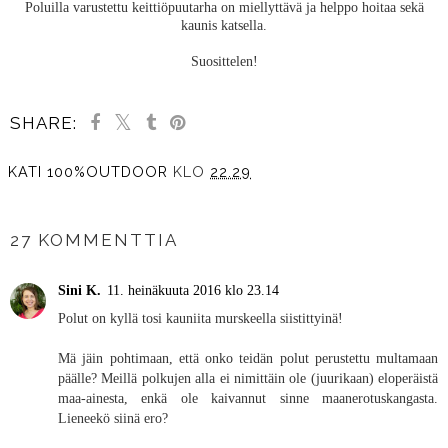
Poluilla varustettu keittiöpuutarha on miellyttävä ja helppo hoitaa sekä
kaunis katsella.
Suosittelen!
SHARE:
KATI 100%OUTDOOR
KLO
22.29
JAA MUILLE
27 KOMMENTTIA
Sini K.
11. heinäkuuta 2016 klo 23.14
Polut on kyllä tosi kauniita murskeella siistittyinä!
Mä jäin pohtimaan, että onko teidän polut perustettu multamaan
päälle? Meillä polkujen alla ei nimittäin ole (juurikaan) eloperäistä
maa-ainesta, enkä ole kaivannut sinne maanerotuskangasta.
Lieneekö siinä ero?