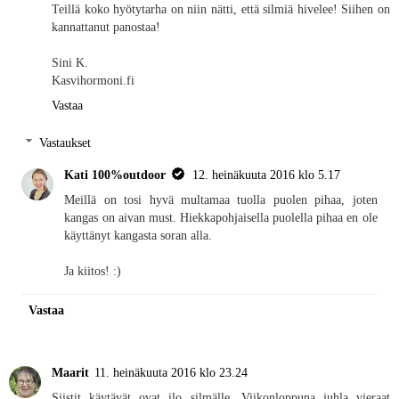
Teillä koko hyötytarha on niin nätti, että silmiä hivelee! Siihen on
kannattanut panostaa!
Sini K.
Kasvihormoni.fi
Vastaa
Vastaukset
Kati 100%outdoor
12. heinäkuuta 2016 klo 5.17
Meillä on tosi hyvä multamaa tuolla puolen pihaa, joten
kangas on aivan must. Hiekkapohjaisella puolella pihaa en ole
käyttänyt kangasta soran alla.
Ja kiitos! :)
Vastaa
Maarit
11. heinäkuuta 2016 klo 23.24
Siistit käytävät ovat ilo silmälle. Viikonloppuna juhla vieraat