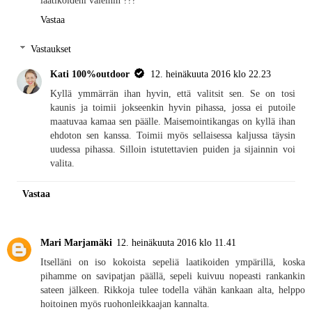
laatikoideni väleihin ???
Vastaa
Vastaukset
Kati 100%outdoor
12. heinäkuuta 2016 klo 22.23
Kyllä ymmärrän ihan hyvin, että valitsit sen. Se on tosi
kaunis ja toimii jokseenkin hyvin pihassa, jossa ei putoile
maatuvaa kamaa sen päälle. Maisemointikangas on kyllä ihan
ehdoton sen kanssa. Toimii myös sellaisessa kaljussa täysin
uudessa pihassa. Silloin istutettavien puiden ja sijainnin voi
valita.
Vastaa
Mari Marjamäki
12. heinäkuuta 2016 klo 11.41
Itselläni on iso kokoista sepeliä laatikoiden ympärillä, koska
pihamme on savipatjan päällä, sepeli kuivuu nopeasti rankankin
sateen jälkeen. Rikkoja tulee todella vähän kankaan alta, helppo
hoitoinen myös ruohonleikkaajan kannalta.