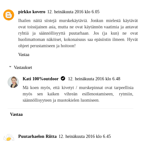
pirkko kovero
12. heinäkuuta 2016 klo 6.05
Ihailen näitä siistejä murskekäytäviä. Jonkun mielestä käytävät
ovat toissijainen asia, mutta ne ovat käytännön vaatimia ja antavat
ryhtiä ja säännöllisyyttä puutarhaan. Jos (ja kun) ne ovat
huolimattoman näköiset, kokonaisuus saa epäsiistin ilmeen. Hyvät
ohjeet perustamiseen ja hoitoon!
Vastaa
Vastaukset
Kati 100%outdoor
12. heinäkuuta 2016 klo 6.48
Mä koen myös, että kivetyt / murskepinnat ovat tarpeellisia
myös sen kaiken vihreän esillenostamiseen, rytmiin,
säännöllisyyteen ja muotokielen luomiseen.
Vastaa
Puutarhaelon Riitta
12. heinäkuuta 2016 klo 6.45