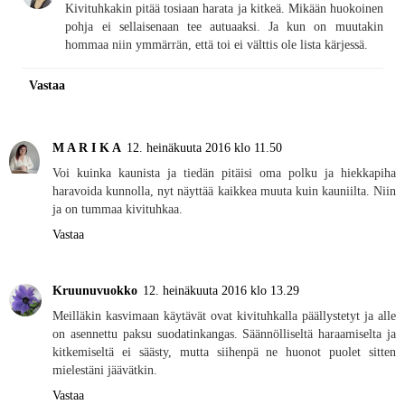
Kivituhkakin pitää tosiaan harata ja kitkeä. Mikään huokoinen
pohja ei sellaisenaan tee autuaaksi. Ja kun on muutakin
hommaa niin ymmärrän, että toi ei välttis ole lista kärjessä.
Vastaa
M A R I K A
12. heinäkuuta 2016 klo 11.50
Voi kuinka kaunista ja tiedän pitäisi oma polku ja hiekkapiha
haravoida kunnolla, nyt näyttää kaikkea muuta kuin kauniilta. Niin
ja on tummaa kivituhkaa.
Vastaa
Kruunuvuokko
12. heinäkuuta 2016 klo 13.29
Meilläkin kasvimaan käytävät ovat kivituhkalla päällystetyt ja alle
on asennettu paksu suodatinkangas. Säännölliseltä haraamiselta ja
kitkemiseltä ei säästy, mutta siihenpä ne huonot puolet sitten
mielestäni jäävätkin.
Vastaa