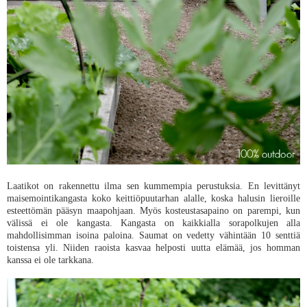
Laatikot on rakennettu ilma sen kummempia perustuksia. En levittänyt
maisemointikangasta koko keittiöpuutarhan alalle, koska halusin lieroille
esteettömän pääsyn maapohjaan. Myös kosteustasapaino on parempi, kun
välissä ei ole kangasta. Kangasta on kaikkialla sorapolkujen alla
mahdollisimman isoina paloina. Saumat on vedetty vähintään 10 senttiä
toistensa yli. Niiden raoista kasvaa helposti uutta elämää, jos homman
kanssa ei ole tarkkana.