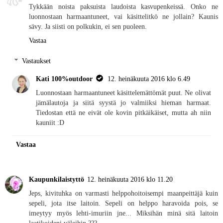
Tykkään noista paksuista laudoista kasvupenkeissä. Onko ne
luonnostaan harmaantuneet, vai käsittelitkö ne jollain? Kaunis
sävy. Ja siisti on polkukin, ei sen puoleen.
Vastaa
Vastaukset
Kati 100%outdoor
12. heinäkuuta 2016 klo 6.49
Luonnostaan harmaantuneet käsittelemättömät puut. Ne olivat
jämälautoja ja siitä syystä jo valmiiksi hieman harmaat.
Tiedostan että ne eivät ole kovin pitkäikäiset, mutta ah niin
kauniit :D
Vastaa
Kaupunkilaistyttö
12. heinäkuuta 2016 klo 11.20
Jeps, kivituhka on varmasti helppohoitoisempi maanpeittäjä kuin
sepeli, jota itse laitoin. Sepeli on helppo haravoida pois, se
imeytyy myös lehti-imuriin jne... Miksihän minä sitä laitoin