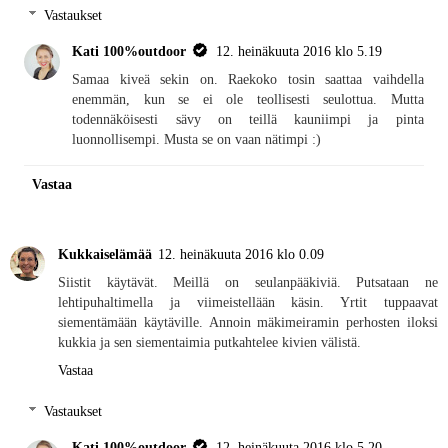
Vastaukset
Kati 100%outdoor
12. heinäkuuta 2016 klo 5.19
Samaa kiveä sekin on. Raekoko tosin saattaa vaihdella
enemmän, kun se ei ole teollisesti seulottua. Mutta
todennäköisesti sävy on teillä kauniimpi ja pinta
luonnollisempi. Musta se on vaan nätimpi :)
Vastaa
Kukkaiselämää
12. heinäkuuta 2016 klo 0.09
Siistit käytävät. Meillä on seulanpääkiviä. Putsataan ne
lehtipuhaltimella ja viimeistellään käsin. Yrtit tuppaavat
siementämään käytäville. Annoin mäkimeiramin perhosten iloksi
kukkia ja sen siementaimia putkahtelee kivien välistä.
Vastaa
Vastaukset
Kati 100%outdoor
12. heinäkuuta 2016 klo 5.20