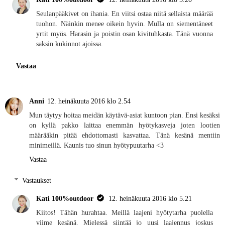
Seulanpääkivet on ihania. En viitsi ostaa niitä sellaista määrää
tuohon. Näinkin menee oikein hyvin. Mulla on siementäneet
yrtit myös. Harasin ja poistin osan kivituhkasta. Tänä vuonna
saksin kukinnot ajoissa.
Vastaa
Anni
12. heinäkuuta 2016 klo 2.54
Mun täytyy hoitaa meidän käytävä-asiat kuntoon pian. Ensi kesäksi
on kyllä pakko laittaa enemmän hyötykasveja joten lootien
määrääkin pitää ehdottomasti kasvattaa. Tänä kesänä mentiin
minimeillä. Kaunis tuo sinun hyötypuutarha <3
Vastaa
Vastaukset
Kati 100%outdoor
12. heinäkuuta 2016 klo 5.21
Kiitos! Tähän hurahtaa. Meillä laajeni hyötytarha puolella
viime kesänä. Mielessä siintää jo uusi laajennus joskus