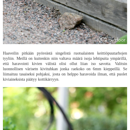
Haaveilin pitkään pyöreästä singelistä ruotsalaisten keittiöpuutarhojen
tyyliin. Meillä on kuitenkin niin valtava määrä isoja lehtipuita ympärillä,
että haravointi kivien välistä olisi ollut liian iso savotta. Valitsin
luonnollisen värisetn kivituhkan jonka raekoko on 6mm kieppeillä. Se
liimaituu tasaiseksi pohjaksi, josta on helppo haravoida ilman, että puolet
kiviaineksista päätyy kottikärryyn.