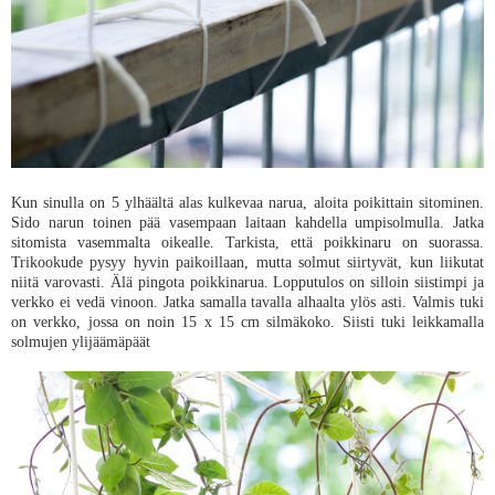
Kun sinulla on 5 ylhäältä alas kulkevaa narua, aloita poikittain sitominen.
Sido narun toinen pää vasempaan laitaan kahdella umpisolmulla. Jatka
sitomista vasemmalta oikealle. Tarkista, että poikkinaru on suorassa.
Trikookude pysyy hyvin paikoillaan, mutta solmut siirtyvät, kun liikutat
niitä varovasti. Älä pingota poikkinarua. Lopputulos on silloin siistimpi ja
verkko ei vedä vinoon. Jatka samalla tavalla alhaalta ylös asti. Valmis tuki
on verkko, jossa on noin 15 x 15 cm silmäkoko. Siisti tuki leikkamalla
solmujen ylijäämäpäät