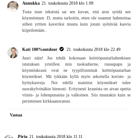
Annukka
21. toukokuuta 2018 klo 1.09
Tosta mun tekstistä sai sen kuvan, että aion syödä sen
köynnöstuen :D, mutta tarkoitin, etten ole osannut hahmottaa
siihen yrttien kaveriksi muuta kuin jotain syötävää kasvia
kiipeilemään..
Kati 100%outdoor
21. toukokuuta 2018 klo 22.49
Juuri näin! Jos tehdä kokonaan keittiöpuutarhahenkisen
istutuksen yrteillesi niin tuoksuherne, ruusupapu ja
köynnöskrassi ovat ne tyypillisimmät keittiöpuutarhan
köynnökset. Mä tykkään kyllä myös sekoitella koriste- ja
hyötykasveja. Noi edellä mainitut köynnökset tulee
suorakylvönäkin hienosti. Erityisesti krassista on aivan upeita
viinin- ja lohenpunaisia ja valkoinen. Siis muutakin kuin se
perinteinen kirkkaanoranssi.
Vastaa
Pirjo
21. toukokuuta 2018 klo 11.11