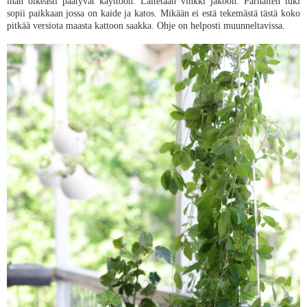
ihan oikeasti päätyvät käyttöön. Laitetaan vinkki jakoon. Parhaiten tuki
sopii paikkaan jossa on kaide ja katos. Mikään ei estä tekemästä tästä koko
pitkää versiota maasta kattoon saakka. Ohje on helposti muunneltavissa.