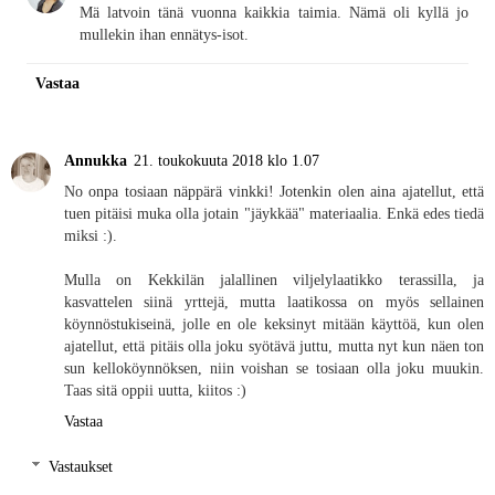
Mä latvoin tänä vuonna kaikkia taimia. Nämä oli kyllä jo
mullekin ihan ennätys-isot.
Vastaa
Annukka
21. toukokuuta 2018 klo 1.07
No onpa tosiaan näppärä vinkki! Jotenkin olen aina ajatellut, että
tuen pitäisi muka olla jotain "jäykkää" materiaalia. Enkä edes tiedä
miksi :).
Mulla on Kekkilän jalallinen viljelylaatikko terassilla, ja
kasvattelen siinä yrttejä, mutta laatikossa on myös sellainen
köynnöstukiseinä, jolle en ole keksinyt mitään käyttöä, kun olen
ajatellut, että pitäis olla joku syötävä juttu, mutta nyt kun näen ton
sun kelloköynnöksen, niin voishan se tosiaan olla joku muukin.
Taas sitä oppii uutta, kiitos :)
Vastaa
Vastaukset