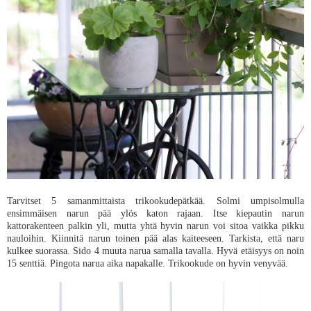
Tarvitset 5 samanmittaista trikookudepätkää. Solmi umpisolmulla
ensimmäisen narun pää ylös katon rajaan. Itse kiepautin narun
kattorakenteen palkin yli, mutta yhtä hyvin narun voi sitoa vaikka pikku
nauloihin. Kiinnitä narun toinen pää alas kaiteeseen. Tarkista, että naru
kulkee suorassa. Sido 4 muuta narua samalla tavalla. Hyvä etäisyys on noin
15 senttiä. Pingota narua aika napakalle. Trikookude on hyvin venyvää.