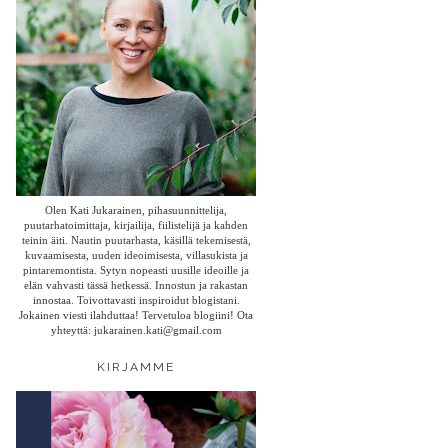
Olen Kati Jukarainen, pihasuunnittelija,
puutarhatoimittaja, kirjailija, fiilistelijä ja kahden
teinin äiti. Nautin puutarhasta, käsillä tekemisestä,
kuvaamisesta, uuden ideoimisesta, villasukista ja
pintaremontista. Sytyn nopeasti uusille ideoille ja
elän vahvasti tässä hetkessä. Innostun ja rakastan
innostaa. Toivottavasti inspiroidut blogistani.
Jokainen viesti ilahduttaa! Tervetuloa blogiini! Ota
yhteyttä: jukarainen.kati@gmail.com
KIRJAMME