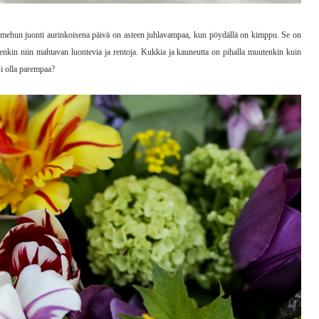
 mehun juonti aurinkoisena päivä on asteen juhlavampaa, kun pöydällä on kimppu. Se on
 jotenkin niin mahtavan luontevia ja rentoja. Kukkia ja kauneutta on pihalla muutenkin kuin
si olla parempaa?