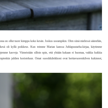
otona on ollut tuore kimppu koko kesän. Joskus useampikin. Olen siinä mielessä säästeliäs,
e kesä oli kyllä poikkeus. Kun teimme Marian kanssa Juhlapuutarha-kirjaa, käytimme
jemme kasveja. Viimeistään silloin opin, että yhtään kukaan ei huomaa, vaikka kukkia
sompienkin juhlien koristeluun. Omat suosikkileikkoni ovat herttavuorenkilven kukinnot,