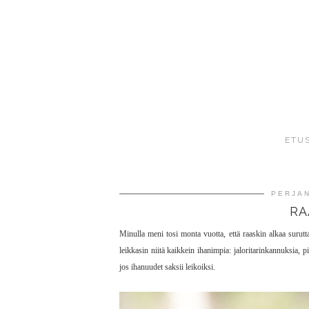
ETU
PERJAN
RA
Minulla meni tosi monta vuotta, että raaskin alkaa suru
leikkasin niitä kaikkein ihanimpia: jaloritarinkannuksia, p
jos ihanuudet saksii leikoiksi.