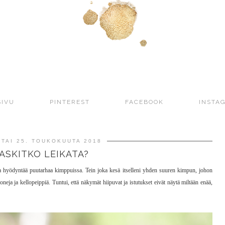
SIVU
PINTEREST
FACEBOOK
INSTA
TAI 25. TOUKOKUUTA 2018
ASKITKO LEIKATA?
tta hyödyntää puutarhaa kimppuissa. Tein joka kesä itselleni yhden suuren kimpun, johon
ioneja ja kellopeippiä. Tuntui, että näkymät hiipuvat ja istutukset eivät näytä miltään enää,