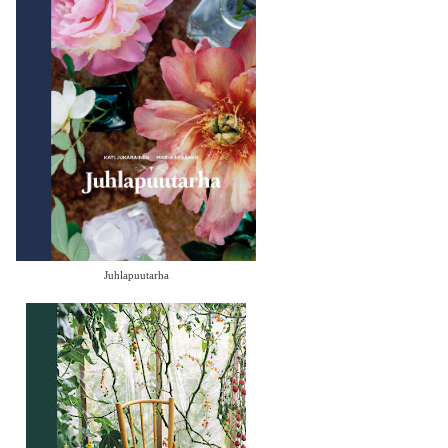
Juhlapuutarha