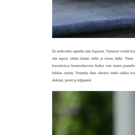
En tiedä miksi ajattelin näin hupsusti. Viimeiset vuodet k
että napsin yhden kukan sieltä ja toisen täältä. Viim
kuvauksissa luonnonkasvien lisäksi vain omien puutarho
leikkaa surutta. Puutarha ihan oikeasti riittää vaikka i
akileijat, pionit ja tulppaanit.