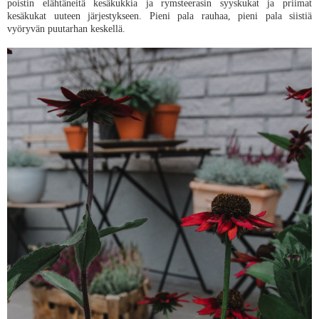
poistin elähtäneitä kesäkukkia ja rymsteerasin syyskukat ja priimat
kesäkukat uuteen järjestykseen. Pieni pala rauhaa, pieni pala siistiä
vyöryvän puutarhan keskellä.