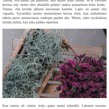
Tuntuu, että kaikki jää jalkoihin, kun tarpoo arjen suossa. Se ei varmasti
kuvista näy, mutta olen aikalailla pitänyt taukoa puutarhasta koko kesän.
Tuntuu, että kevään jälkeen ainoastaan kastelin. Lapio on saanut olla
vapaalla. Syystöihin tartuin ensimmäisen kerran eilen, kun rauhalliseen
tahtiin purin omenavuorta vanhojen puiden alta. Mietin, onko syyskukissa
mitään järkeä, kun joka paikka repsottaa.
Kun istutus oli valmis, koko ajatus tuntui tyhmältä. Lakaisin terassin,