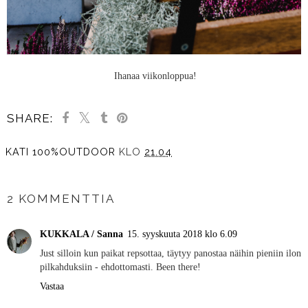
Ihanaa viikonloppua!
SHARE:
KATI 100%OUTDOOR
KLO
21.04
JAA MUILLE
2 KOMMENTTIA
KUKKALA / Sanna
15. syyskuuta 2018 klo 6.09
Just silloin kun paikat repsottaa, täytyy panostaa näihin pieniin ilon
pilkahduksiin - ehdottomasti. Been there!
Vastaa