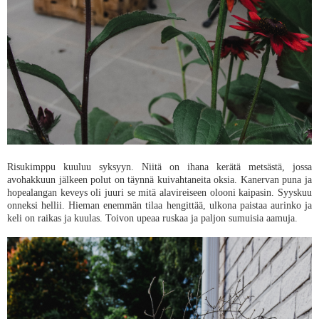
Risukimppu kuuluu syksyyn. Niitä on ihana kerätä metsästä, jossa
avohakkuun jälkeen polut on täynnä kuivahtaneita oksia. Kanervan puna ja
hopealangan keveys oli juuri se mitä alavireiseen olooni kaipasin. Syyskuu
onneksi hellii. Hieman enemmän tilaa hengittää, ulkona paistaa aurinko ja
keli on raikas ja kuulas. Toivon upeaa ruskaa ja paljon sumuisia aamuja.