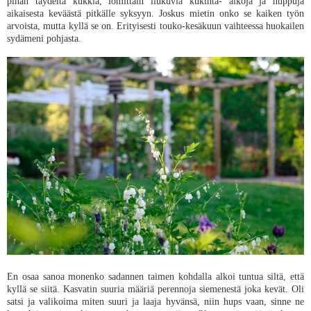
pihan täydeltä kukkia, lomittain liukuvia kukinta- aikoja ja nuppuja
aikaisesta keväästä pitkälle syksyyn. Joskus mietin onko se kaiken työn
arvoista, mutta kyllä se on. Erityisesti touko-kesäkuun vaihteessa huokailen
sydämeni pohjasta.
En osaa sanoa monenko sadannen taimen kohdalla alkoi tuntua siltä, että
kyllä se siitä. Kasvatin suuria määriä perennoja siemenestä joka kevät. Oli
satsi ja valikoima miten suuri ja laaja hyvänsä, niin hups vaan, sinne ne