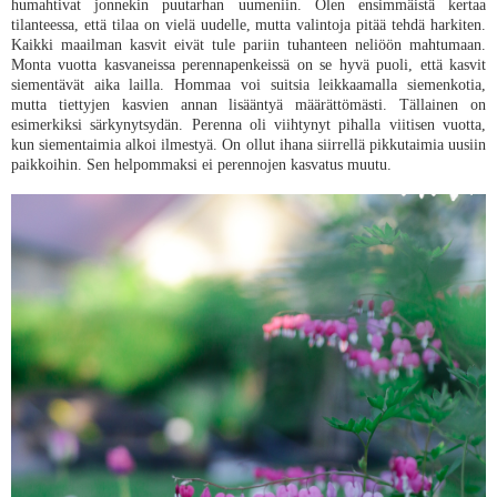
humahtivat jonnekin puutarhan uumeniin. Olen ensimmäistä kertaa
tilanteessa, että tilaa on vielä uudelle, mutta valintoja pitää tehdä harkiten.
Kaikki maailman kasvit eivät tule pariin tuhanteen neliöön mahtumaan.
Monta vuotta kasvaneissa perennapenkeissä on se hyvä puoli, että kasvit
siementävät aika lailla. Hommaa voi suitsia leikkaamalla siemenkotia,
mutta tiettyjen kasvien annan lisääntyä määrättömästi. Tällainen on
esimerkiksi särkynytsydän. Perenna oli viihtynyt pihalla viitisen vuotta,
kun siementaimia alkoi ilmestyä. On ollut ihana siirrellä pikkutaimia uusiin
paikkoihin. Sen helpommaksi ei perennojen kasvatus muutu.