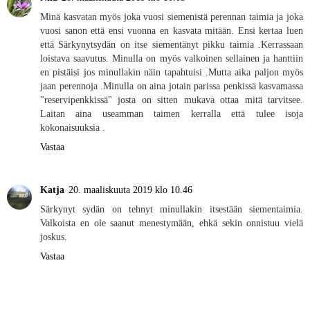
Minä kasvatan myös joka vuosi siemenistä perennan taimia ja joka
vuosi sanon että ensi vuonna en kasvata mitään. Ensi kertaa luen
että Särkynytsydän on itse siementänyt pikku taimia .Kerrassaan
loistava saavutus. Minulla on myös valkoinen sellainen ja hanttiin
en pistäisi jos minullakin näin tapahtuisi .Mutta aika paljon myös
jaan perennoja .Minulla on aina jotain parissa penkissä kasvamassa
"reservipenkkissä" josta on sitten mukava ottaa mitä tarvitsee.
Laitan aina useamman taimen kerralla että tulee isoja
kokonaisuuksia .
Vastaa
Katja
20. maaliskuuta 2019 klo 10.46
Särkynyt sydän on tehnyt minullakin itsestään siementaimia.
Valkoista en ole saanut menestymään, ehkä sekin onnistuu vielä
joskus.
Vastaa