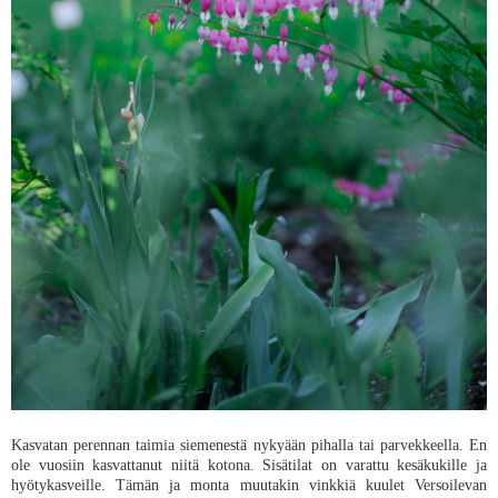
Kasvatan perennan taimia siemenestä nykyään pihalla tai parvekkeella. En
ole vuosiin kasvattanut niitä kotona. Sisätilat on varattu kesäkukille ja
hyötykasveille. Tämän ja monta muutakin vinkkiä kuulet Versoilevan