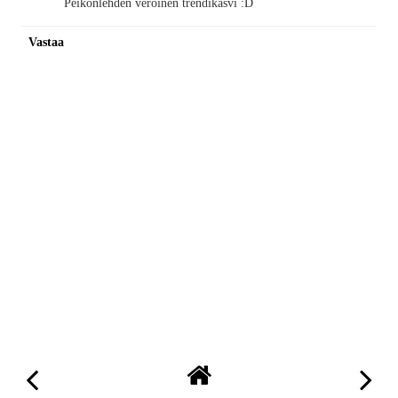
Peikonlehden veroinen trendikasvi :D
Vastaa