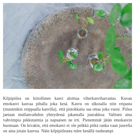
Kilpipiilea on kiitollinen kasvi aloittaa viherkasviharrastus. Kuvan
emokasvi kasvaa pihalla joka kesä. Kasvu on ulkosalla niin reipasta
(muutenkin reippaalla kasvilla), että pistokkaita saa ottaa joka vuosi. Piilea
jaetaan mullanvaihdon yhteydessä jakamalla juurakkoa. Valitsen aina
vahvimpia pikkutaimia ja napsaisen ne irti. Pienemmät jätän emokasvin
huomaan. On kivakin, että emokasvi ei ole pelkkä pitkä ranka vaan juurella
on aina jotain kasvua. Näin kilpipiileasta tulee kesällä tuuheampi.