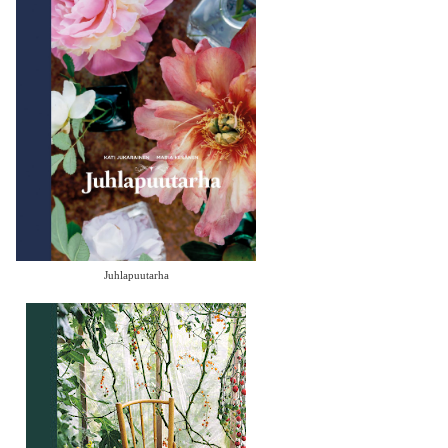
Juhlapuutarha