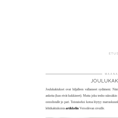
ETU
MAANA
JOULUKAKT
Joulukaktukset ovat hiljalleen vallanneet sydämeni. Näm
ankeita (kun eivät kukkineet). Mutta joku tenho näissäkin 
ostoslistalle jo pari. Toistaiseksi kotoa löytyy marraskuu
lehtikaktuksista
artikkelin
Versoilevan sivuille.