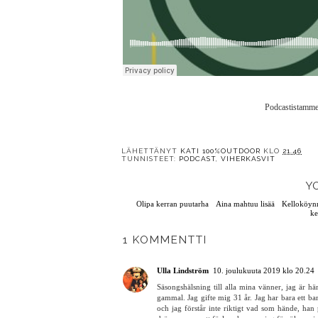
Podcastistamme s
LÄHETTÄNYT
KATI 100%OUTDOOR
KLO
21.46
TUNNISTEET:
PODCAST
,
VIHERKASVIT
Y
Olipa kerran puutarha
Aina mahtuu lisää