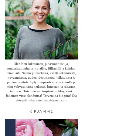
Olen Kati Jukarainen, pihasuunnittelija,
puutarhatoimittaja, kirjailija, fiilistelijä ja kahden
teinin äiti. Nautin puutarhasta, käsillä tekemisestä,
kuvaamisesta, uuden ideoimisesta, villasukista ja
pintaremontista. Sytyn nopeasti uusille ideoille ja
elän vahvasti tässä hetkessä. Innostun ja rakastan
innostaa. Toivottavasti inspiroidut blogistani.
Jokainen viesti ilahduttaa! Tervetuloa blogiini! Ota
yhteyttä: jukarainen.kati@gmail.com
KIRJAMME