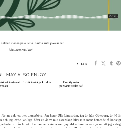
atelee ihanaa palautetta. Kiitos siitä jokaiselle!
Mukavaa viikkoa!
SHARE:
OU MAY ALSO ENJOY:
Kelloköynnökset kertovat
Kohti kesää ja kukkia
Ennätyssato
keväästä
pensasmustikoita!