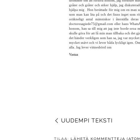
1 KOMMENTTI
Ulla Lindström
10. joulukuuta 2019 klo 20.24
Säsongshälsning till alla mina vänner, jag är här
gammal. Jag gifte mig 31 år. Jag har bara ett ba
och jag förstår inte riktigt vad som hände, han
drömmer om att förlora honom, jag försöker min mö
gråter och gråter och söker hjälp, jag diskutera
hjälpa mig . Hon berättade för mig om en man so
som man kan lita på och det finns inget som rö
oräkneligt antal människor i återställa dera
doctorosagiede75@gmail.com eller hans WhatsAp
honom, han sa till mig att jag inte borde oroa 
skulle göra för att få min man tillbaka och det g
det händer verkligen som han sa, jag var mycket 
mycket snävt och vi lever båda lyckligt igen. O
alla. Jag lever vittnesbörd om
Vastaa