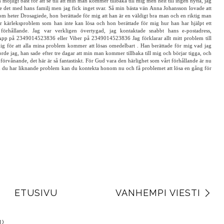
 för att dela ett litet vittnesbörd. Jag heter Ulla Lindström, jag är från Göteborg, är 40 år
rn och jag levde lyckligt. Efter ett år av mitt äktenskap blev min mans beteende så konstigt
 packade ut från huset till en annan kvinna som jag älskar honom så mycket att jag aldrig
jligt bäst för att se till att min man kommer tillbaka till mig men helt till ingen nytta, jag
de det med hans familj men jag fick inget svar. Så min bästa vän Anna Johansson lovade att
m heter Drosagiede, hon berättade för mig att han är en väldigt bra man och en riktig man
r kärleksproblem som han inte kan lösa och hon berättade för mig hur han har hjälpt ett
s förhållande. Jag var verkligen övertygad, jag kontaktade snabbt hans e-postadress,
p på 2349014523836 eller Viber på 2349014523836 Jag förklarar allt mitt problem till
mig för att alla mina problem kommer att lösas omedelbart . Han berättade för mig vad jag
jorde jag, han sade efter tre dagar att min man kommer tillbaka till mig och börjar tigga, och
förvånande, det här är så fantastiskt. För Gud vara den härlighet som vårt förhållande är nu
m du har liknande problem kan du kontekta honom nu och få problemet att lösa en gång för