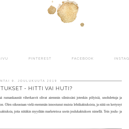
SIVU
PINTEREST
FACEBOOK
INSTA
NTAI 9. JOULUKUUTA 2019
UKSET - HITTI VAI HUTI?
ä rumankauniit viherkasvit olivat aiemmin silmissäni jotenkin pölyisiä, unohdettuja ja
on. Olen oikeastaan vielä enemmän innostunut muista lehtikaktuksista, ja niitä on kertynyt
nkaktuksia, joita niitäkin myydään marketeissa usein joulukaktuksen nimellä. Tein joulu- ja