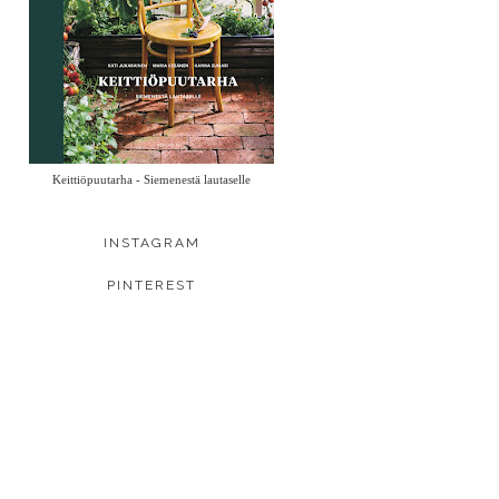
Keittiöpuutarha - Siemenestä lautaselle
INSTAGRAM
PINTEREST