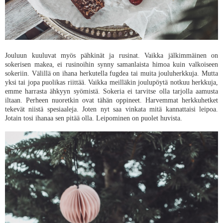
Jouluun kuuluvat myös pähkinät ja rusinat. Vaikka jälkimmäinen on
sokerisen makea, ei rusinoihin synny samanlaista himoa kuin valkoiseen
sokeriin. Välillä on ihana herkutella fugdea tai muita jouluherkkuja. Mutta
yksi tai jopa puolikas riittää. Vaikka meilläkin joulupöytä notkuu herkkuja,
emme harrasta ähkyyn syömistä. Sokeria ei tarvitse olla tarjolla aamusta
iltaan. Perheen nuoretkin ovat tähän oppineet. Harvemmat herkkuhetket
tekevät niistä spesiaaleja. Joten nyt saa vinkata mitä kannattaisi leipoa.
Jotain tosi ihanaa sen pitää olla. Leipominen on puolet huvista.