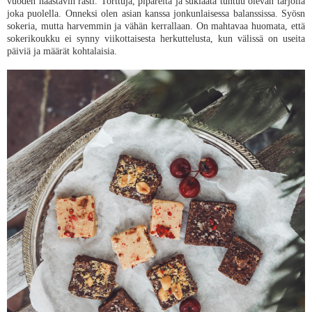
vuoden haastavin rasti. Torttuja, pipareita ja suklaata tuntuu olevan tarjolla
joka puolella. Onneksi olen asian kanssa jonkunlaisessa balanssissa. Syösn
sokeria, mutta harvemmin ja vähän kerrallaan. On mahtavaa huomata, että
sokerikoukku ei synny viikottaisesta herkuttelusta, kun välissä on useita
päiviä ja määrät kohtalaisia.