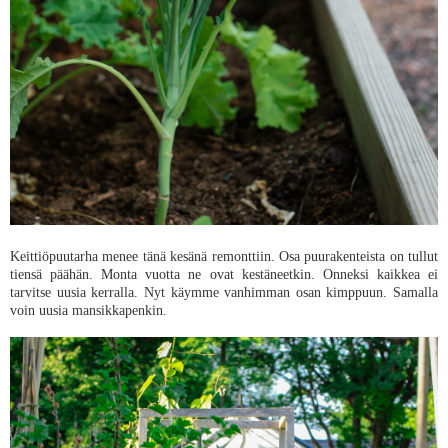
Keittiöpuutarha menee tänä kesänä remonttiin. Osa puurakenteista on tullut
tiensä päähän. Monta vuotta ne ovat kestäneetkin. Onneksi kaikkea ei
tarvitse uusia kerralla. Nyt käymme vanhimman osan kimppuun. Samalla
voin uusia mansikkapenkin.