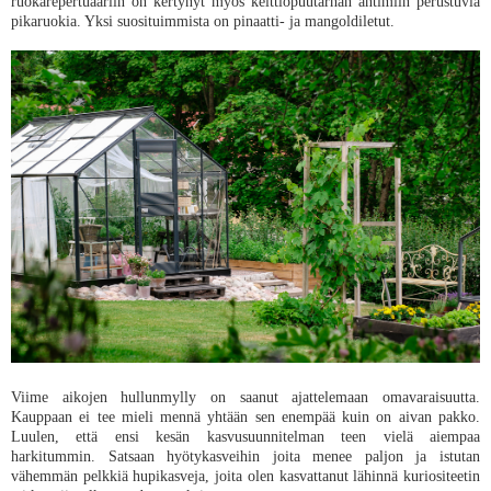
ruokarepertuaariin on kertynyt myös keittiöpuutarhan antimiin perustuvia
pikaruokia. Yksi suosituimmista on pinaatti- ja mangoldiletut.
Viime aikojen hullunmylly on saanut ajattelemaan omavaraisuutta.
Kauppaan ei tee mieli mennä yhtään sen enempää kuin on aivan pakko.
Luulen, että ensi kesän kasvusuunnitelman teen vielä aiempaa
harkitummin. Satsaan hyötykasveihin joita menee paljon ja istutan
vähemmän pelkkiä hupikasveja, joita olen kasvattanut lähinnä kuriositeetin