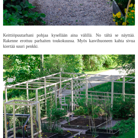
Keittiöpuutarhani pohjaa kysellään aina välillä. No tältä se näyttää.
Rakenne erottuu parhaiten toukokuussa. Myös kasvihuoneen kahta sivua
kiertää suuri penkki.