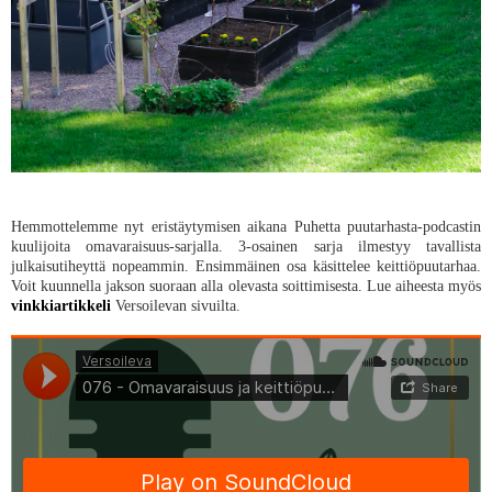
Hemmottelemme nyt eristäytymisen aikana Puhetta puutarhasta-podcastin
kuulijoita omavaraisuus-sarjalla. 3-osainen sarja ilmestyy tavallista
julkaisutiheyttä nopeammin. Ensimmäinen osa käsittelee keittiöpuutarhaa.
Voit kuunnella jakson suoraan alla olevasta soittimisesta. Lue aiheesta myös
vinkkiartikkeli
Versoilevan sivuilta.