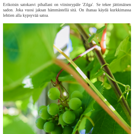
Erikoisin satokasvi pihallani on viininrypäle 'Zilga'. Se tekee jättimäisen
sadon. Joka vuosi jaksan hämmästellä sitä. On ihanaa käydä kurkkimassa
lehtien alla kypsyvää satoa.