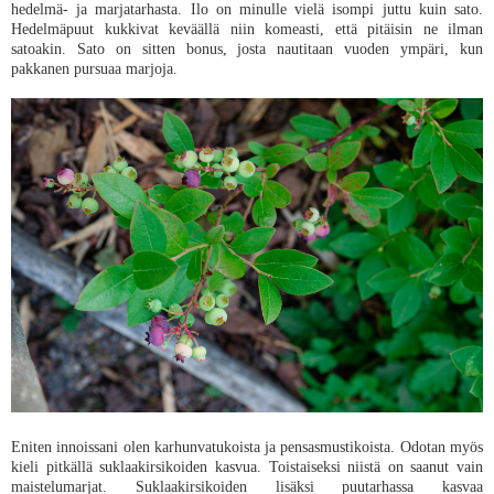
hedelmä- ja marjatarhasta. Ilo on minulle vielä isompi juttu kuin sato.
Hedelmäpuut kukkivat keväällä niin komeasti, että pitäisin ne ilman
satoakin. Sato on sitten bonus, josta nautitaan vuoden ympäri, kun
pakkanen pursuaa marjoja.
Eniten innoissani olen karhunvatukoista ja pensasmustikoista. Odotan myös
kieli pitkällä suklaakirsikoiden kasvua. Toistaiseksi niistä on saanut vain
maistelumarjat. Suklaakirsikoiden lisäksi puutarhassa kasvaa