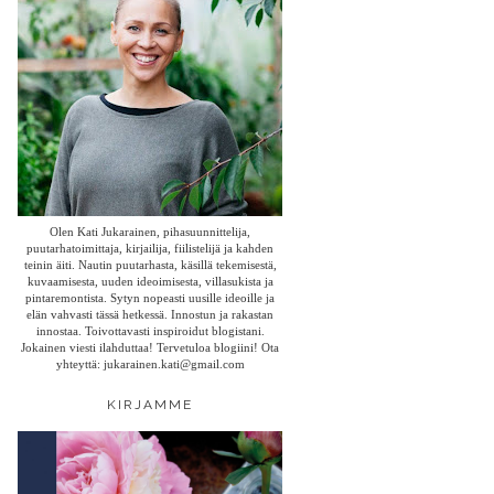
Olen Kati Jukarainen, pihasuunnittelija,
puutarhatoimittaja, kirjailija, fiilistelijä ja kahden
teinin äiti. Nautin puutarhasta, käsillä tekemisestä,
kuvaamisesta, uuden ideoimisesta, villasukista ja
pintaremontista. Sytyn nopeasti uusille ideoille ja
elän vahvasti tässä hetkessä. Innostun ja rakastan
innostaa. Toivottavasti inspiroidut blogistani.
Jokainen viesti ilahduttaa! Tervetuloa blogiini! Ota
yhteyttä: jukarainen.kati@gmail.com
KIRJAMME