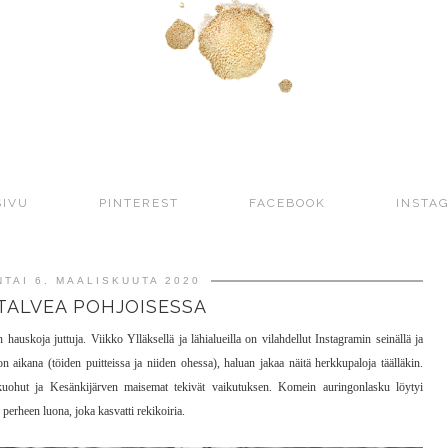
SIVU
PINTEREST
FACEBOOK
INSTA
TAI 6. MAALISKUUTA 2020
TALVEA POHJOISESSA
uskoja juttuja. Viikko Ylläksellä ja lähialueilla on vilahdellut Instagramin seinällä ja
 aikana (töiden puitteissa ja niiden ohessa), haluan jakaa näitä herkkupaloja täälläkin.
 kuohut ja Kesänkijärven maisemat tekivät vaikutuksen. Komein auringonlasku löytyi
 perheen luona, joka kasvatti rekikoiria.