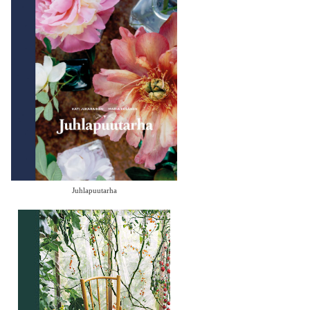
Juhlapuutarha