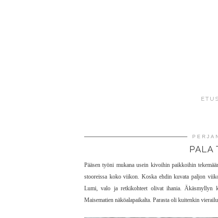
ETU
PERJAN
PALA 
Pääsen työni mukana usein kivoihin paikkoihin tekemään ha
stooreissa koko viikon. Koska ehdin kuvata paljon viikon
Lumi, valo ja retkikohteet olivat ihania. Äkäsmyllyn
Maisematien näköalapaikalta. Parasta oli kuitenkin vierailu