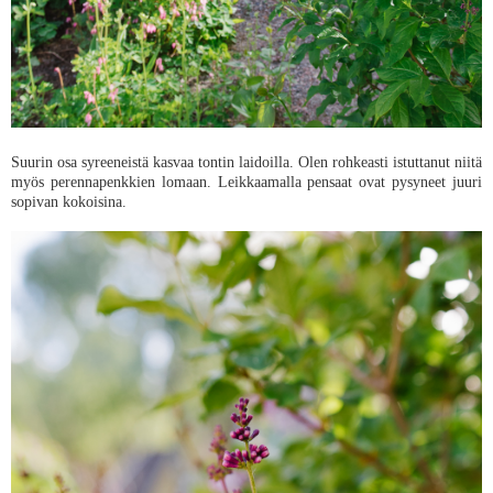
Suurin osa syreeneistä kasvaa tontin laidoilla. Olen rohkeasti istuttanut niitä
myös perennapenkkien lomaan. Leikkaamalla pensaat ovat pysyneet juuri
sopivan kokoisina.