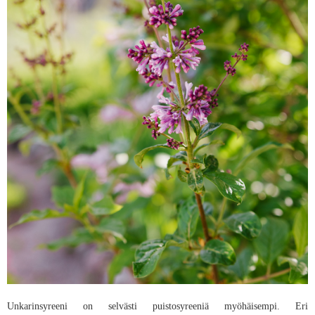
Unkarinsyreeni on selvästi puistosyreeniä myöhäisempi. Eri