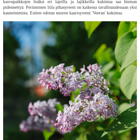
kasvupaikkojen lisäksi eri lajeilla ja lajikkeilla kukintaa saa hieman
pidennettyä. Perinteinen liila pihasyreeni on kaikessa tavallisuudessaan yksi
kauneimmista. Eniten odotan nuoren kaarisyreeni 'Veeran' kukintaa.