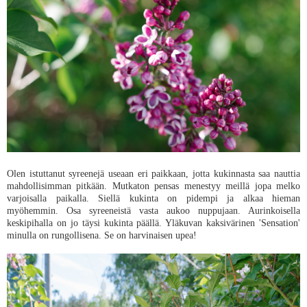
Olen istuttanut syreenejä useaan eri paikkaan, jotta kukinnasta saa nauttia
mahdollisimman pitkään. Mutkaton pensas menestyy meillä jopa melko
varjoisalla paikalla. Siellä kukinta on pidempi ja alkaa hieman
myöhemmin. Osa syreeneistä vasta aukoo nuppujaan. Aurinkoisella
keskipihalla on jo täysi kukinta päällä. Yläkuvan kaksivärinen 'Sensation'
minulla on rungollisena. Se on harvinaisen upea!