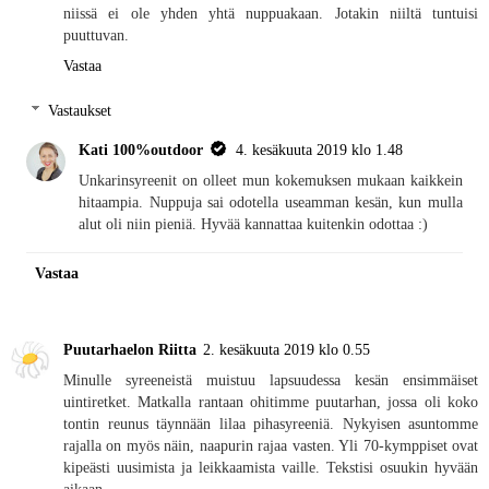
niissä ei ole yhden yhtä nuppuakaan. Jotakin niiltä tuntuisi
puuttuvan.
Vastaa
Vastaukset
Kati 100%outdoor
4. kesäkuuta 2019 klo 1.48
Unkarinsyreenit on olleet mun kokemuksen mukaan kaikkein
hitaampia. Nuppuja sai odotella useamman kesän, kun mulla
alut oli niin pieniä. Hyvää kannattaa kuitenkin odottaa :)
Vastaa
Puutarhaelon Riitta
2. kesäkuuta 2019 klo 0.55
Minulle syreeneistä muistuu lapsuudessa kesän ensimmäiset
uintiretket. Matkalla rantaan ohitimme puutarhan, jossa oli koko
tontin reunus täynnään lilaa pihasyreeniä. Nykyisen asuntomme
rajalla on myös näin, naapurin rajaa vasten. Yli 70-kymppiset ovat
kipeästi uusimista ja leikkaamista vaille. Tekstisi osuukin hyvään
aikaan.