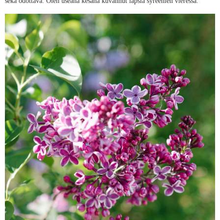
sekä odottava. Olen useana kesänä kuvannut lapsia syreenien vieressä.