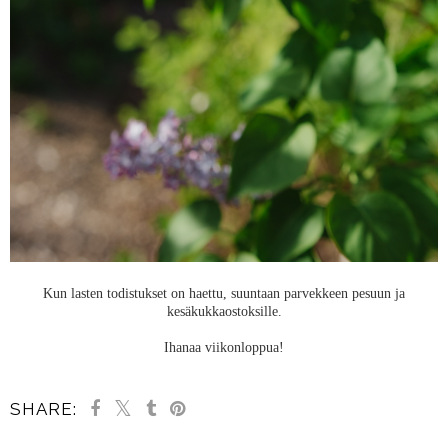
Kun lasten todistukset on haettu, suuntaan parvekkeen pesuun ja
kesäkukkaostoksille.
Ihanaa viikonloppua!
SHARE: