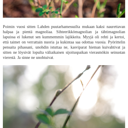
Poimin vuosi sitten Lahden puutarhamessuilta mukaan kaksi naurettavan
halpaa ja pientä magnoliaa. Sihteerikkömagnolian ja tähtimagnolian
lapuissa ei lukenut sen kummemmin lajikkeita. Myyjä oli rehti ja kertoi,
että taimet on verrattain nuoria ja kukintaa saa odottaa vuosia. Pyörittelin
pensaita pihassani, unohdin istuttaa ne, kasviparat hieman kuivahtivat ja
sitten ne löysivät lopulta väliaikaisen sijoituspaikan vierasmökin seinustan
vierestä. Ja sinne ne unohtuivat.