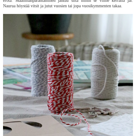
erota. Maailmanparantaminen jatkuu siitä mihin se viime kerralla jäi.
Naurua höystää vitsit ja jutut vuosien tai jopa vuosikymmenten takaa.