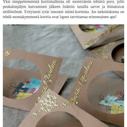
Yksi simppeleimmistä korttimalleista oli sormivärein tehtävä poro, jolle
peukalonjäljen kuivumisen jälkeen lisättiin tussilla sarvet ja liimattavat
möllösilmät. Erityisesti tytär innostui näistä korteista. Jos tarkoituksena on
tehdä montakymmentä korttia ovat lapset tarvittaessa erinomainen apu!