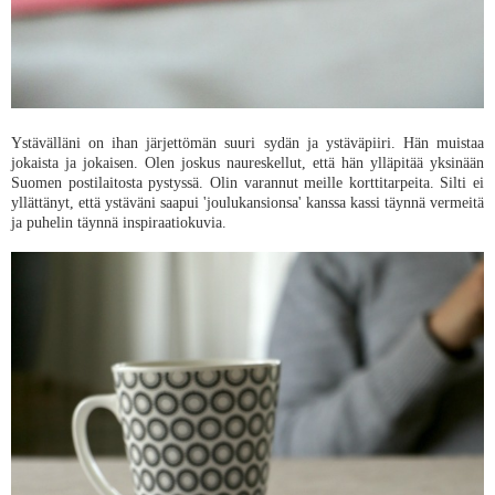
Ystävälläni on ihan järjettömän suuri sydän ja ystäväpiiri. Hän muistaa
jokaista ja jokaisen. Olen joskus naureskellut, että hän ylläpitää yksinään
Suomen postilaitosta pystyssä. Olin varannut meille korttitarpeita. Silti ei
yllättänyt, että ystäväni saapui 'joulukansionsa' kanssa kassi täynnä vermeitä
ja puhelin täynnä inspiraatiokuvia.