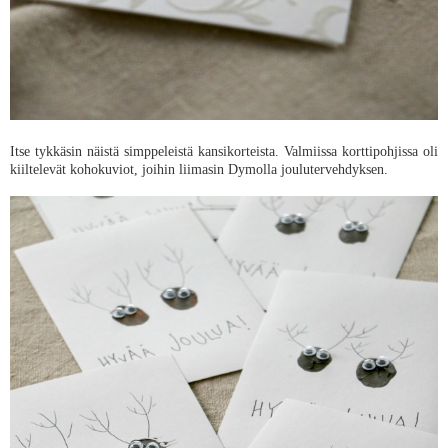
Itse tykkäsin näistä simppeleistä kansikorteista. Valmiissa korttipohjissa oli
kiiltelevät kohokuviot, joihin liimasin Dymolla joulutervehdyksen.