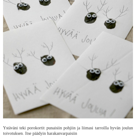
Ystäväni teki porokortit punaisiin pohjiin ja liimasi tarroilla hyvän joulun
toivotuksen. Itse päädyin harakanvarpaisiin