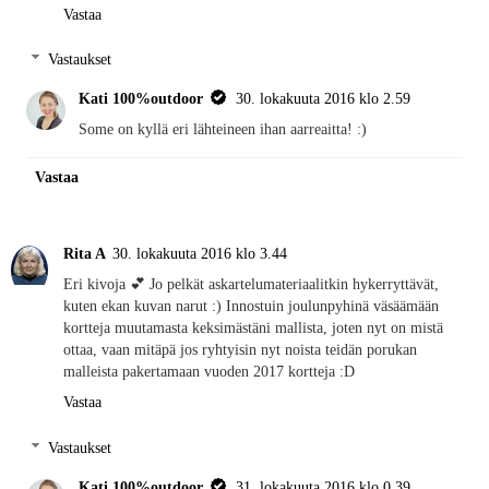
Vastaa
Vastaukset
Kati 100%outdoor
30. lokakuuta 2016 klo 2.59
Some on kyllä eri lähteineen ihan aarreaitta! :)
Vastaa
Rita A
30. lokakuuta 2016 klo 3.44
Eri kivoja 💕 Jo pelkät askartelumateriaalitkin hykerryttävät,
kuten ekan kuvan narut :) Innostuin joulunpyhinä väsäämään
kortteja muutamasta keksimästäni mallista, joten nyt on mistä
ottaa, vaan mitäpä jos ryhtyisin nyt noista teidän porukan
malleista pakertamaan vuoden 2017 kortteja :D
Vastaa
Vastaukset
Kati 100%outdoor
31. lokakuuta 2016 klo 0.39