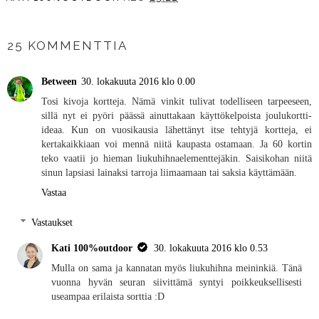
JAA MUILLE
25 KOMMENTTIA
Between
30. lokakuuta 2016 klo 0.00
Tosi kivoja kortteja. Nämä vinkit tulivat todelliseen tarpeeseen,
sillä nyt ei pyöri päässä ainuttakaan käyttökelpoista joulukortti-
ideaa. Kun on vuosikausia lähettänyt itse tehtyjä kortteja, ei
kertakaikkiaan voi mennä niitä kaupasta ostamaan. Ja 60 kortin
teko vaatii jo hieman liukuhihnaelementtejäkin. Saisikohan niitä
sinun lapsiasi lainaksi tarroja liimaamaan tai saksia käyttämään.
Vastaa
Vastaukset
Kati 100%outdoor
30. lokakuuta 2016 klo 0.53
Mulla on sama ja kannatan myös liukuhihna meininkiä. Tänä
vuonna hyvän seuran siivittämä syntyi poikkeuksellisesti
useampaa erilaista sorttia :D