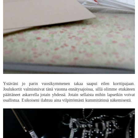
Ystäväni jo parin vuosikymmenen takaa saapui eilen korttipajaan.
Joulukortit valmistuivat tänä vuonna ennätysajoissa, sillä olimme etukäteen
päättäneet askarrella jotain yhdessä. Jotain sellaista mihin lapsetkin voivat
osallistua. Esikoiseni ilahtuu aina vilpittömästi kummitätinsä näkemisestä.