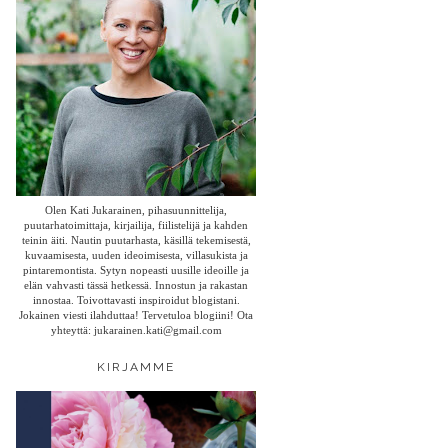
Olen Kati Jukarainen, pihasuunnittelija,
puutarhatoimittaja, kirjailija, fiilistelijä ja kahden
teinin äiti. Nautin puutarhasta, käsillä tekemisestä,
kuvaamisesta, uuden ideoimisesta, villasukista ja
pintaremontista. Sytyn nopeasti uusille ideoille ja
elän vahvasti tässä hetkessä. Innostun ja rakastan
innostaa. Toivottavasti inspiroidut blogistani.
Jokainen viesti ilahduttaa! Tervetuloa blogiini! Ota
yhteyttä: jukarainen.kati@gmail.com
KIRJAMME