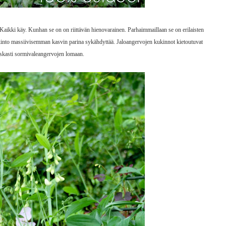
aikki käy. Kunhan se on on riittävän hienovarainen. Parhaimmaillaan se on erilaisten
ukinto massiivisemman kasvin parina sykähdyttää. Jaloangervojen kukinnot kietoutuvat
skasti sormivaleangervojen lomaan.