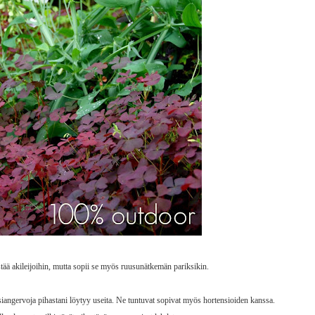
ää akileijoihin, mutta sopii se myös ruusunätkemän pariksikin.
siangervoja pihastani löytyy useita. Ne tuntuvat sopivat myös hortensioiden kanssa.