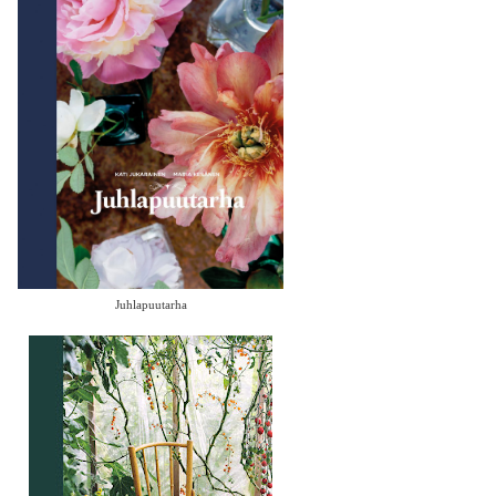
Juhlapuutarha