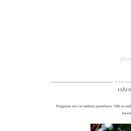
ETU
PERJAN
HÄI
Purppuran sävy on mieleeni puutarhassa. Sillä on rau
kasvei