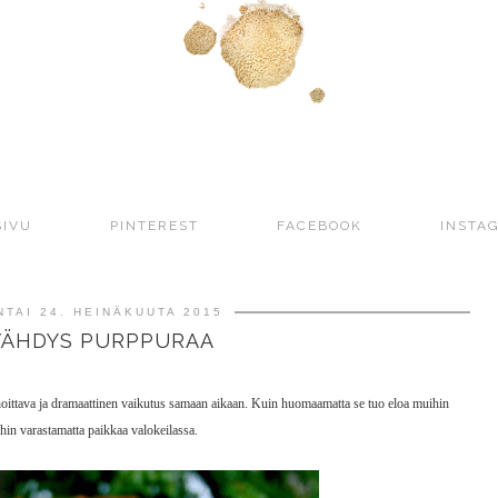
SIVU
PINTEREST
FACEBOOK
INSTA
TAI 24. HEINÄKUUTA 2015
VÄHDYS PURPPURAA
hoittava ja dramaattinen vaikutus samaan aikaan. Kuin huomaamatta se tuo eloa muihin
hin varastamatta paikkaa valokeilassa.