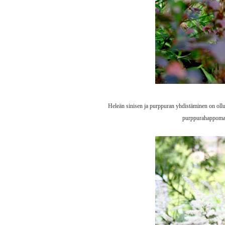
Heleän sinisen ja purppuran yhdistäminen on ollu
purppurahappomarj