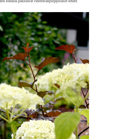
en lomasta pilkistävät vihertävänpurppuraiset lehdet.