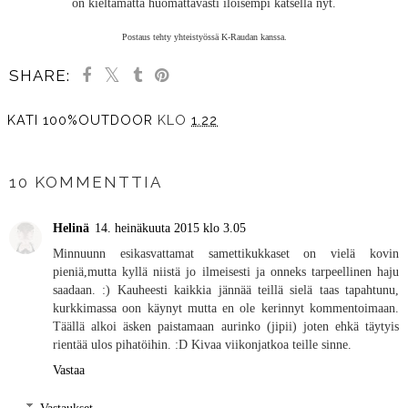
on kieltämättä huomattavasti iloisempi katsella nyt.
Postaus tehty yhteistyössä K-Raudan kanssa.
SHARE:
KATI 100%OUTDOOR
KLO
1.22
JAA MUILLE
10 KOMMENTTIA
Helinä
14. heinäkuuta 2015 klo 3.05
Minnuunn esikasvattamat samettikukkaset on vielä kovin
pieniä,mutta kyllä niistä jo ilmeisesti ja onneks tarpeellinen haju
saadaan. :) Kauheesti kaikkia jännää teillä sielä taas tapahtunu,
kurkkimassa oon käynyt mutta en ole kerinnyt kommentoimaan.
Täällä alkoi äsken paistamaan aurinko (jipii) joten ehkä täytyis
rientää ulos pihatöihin. :D Kivaa viikonjatkoa teille sinne.
Vastaa
Vastaukset