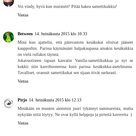
Voi vindy, hyvä kun muistutit! Pitää hakea samettikukkia!
Vastaa
Between
14. heinäkuuta 2015 klo 10.33
Minä kun ajattelin, että päinvastoin kesäkukat olisivat jääneet
kauppoihin. Parissa käymässäni halpakaupassa ainakin kesäkukkia
on vielä rullakot täynnä.
Jokavuotiseen tapaan kasvatin Vanilla-samettikukkaa ja nyt se
kukkii niin kasvihuoneessa kuin parissa kesäkukka-asetelmassa.
Tavalliset, oranssit samettikukat sen sijaan itivät surkeasti.
Vastaa
Pirjo
14. heinäkuuta 2015 klo 12.13
Minäkään en muuten aiemmin juuri tykännyt sammareista, mutta
nykyään niitä löytyy. Ne ovat kyllä helppoja ja pirteitä kavereita :)
Vastaa