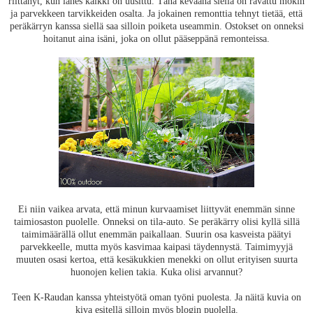
riittänyt, kun lähes kaikki on uusittu. Tänä keväänä siellä on ravattu mökin
ja parvekkeen tarvikkeiden osalta. Ja jokainen remonttia tehnyt tietää, että
peräkärryn kanssa siellä saa silloin poiketa useammin. Ostokset on onneksi
hoitanut aina isäni, joka on ollut pääseppänä remonteissa.
Ei niin vaikea arvata, että minun kurvaamiset liittyvät enemmän sinne
taimiosaston puolelle. Onneksi on tila-auto. Se peräkärry olisi kyllä sillä
taimimäärällä ollut enemmän paikallaan. Suurin osa kasveista päätyi
parvekkeelle, mutta myös kasvimaa kaipasi täydennystä. Taimimyyjä
muuten osasi kertoa, että kesäkukkien menekki on ollut erityisen suurta
huonojen kelien takia. Kuka olisi arvannut?
Teen K-Raudan kanssa yhteistyötä oman työni puolesta. Ja näitä kuvia on
kiva esitellä silloin myös blogin puolella.