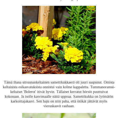
Tämä ihana sitruunankeltainen samettikukkaerä oli juuri saapunut. Omista
keltaisista esikasvatuksista onnistui vain kolme kappaletta. Tummanoranssi-
keltaiset 'Bolerot' itivät hyvin. Tällaiset kerratut hörsöt puuttuivat
kokonaan. Ja isolle kasvimaalle näitä uppoaa. Samettikukka on lyömätön
karkoittajakasvi. Sen haju on niin paha, että ötökät jättävät myös
vieruskasvit rauhaan.