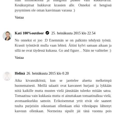
Kesäkurpitsat hukkuvat krassien alle. Onneksi ei hengissä
pysyminen ole oman kasvimaan varassa :)
Vastaa
Kati 100%outdoor
25. heinäkuuta 2015 klo 22.54
No onneksi ei joo :D Enemmän se on palkinto tehdystä työstä.
Krassit työntävät mulla vaan lehteä. Äitini kylvi samaan aikaan ja
sillä ne ovat täydessä kukassa. Go and figure... Näin ne vaihtelee :)
Vastaa
Helinä
26. heinäkuuta 2015 klo 0.20
Aika kivannäköistä, kun se jaottelee aluetta melkeimpä
huonemaisesti. Meillä salaatit ovat kasvaneet hurjasti ja lykkään
niitä kaikille mutta muuten vielä jännätään tuleeko mitään satoa.
Tomaatissa vain kukkasia mutta ei ainuttakaan tomaatinalkua vielä,
avomaankurkku samoin. Erikoisemmat yrtit eivät ole saaneet
tuulta purjeisiin oikeastaan ollenkaan eikä vihreäpapu lähtenyt
kasvuun ollenkaan. Normeista sipulit jäi tänä vuonna pois