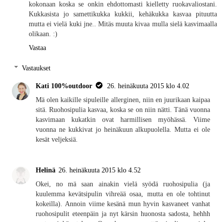
kokonaan koska se onkin ehdottomasti kielletty ruokavaliostani.
Kukkasista jo samettikukka kukkii, kehäkukka kasvaa pituutta
mutta ei vielä kuki jne.. Mitäs muuta kivaa mulla sielä kasvimaalla
olikaan. :)
Vastaa
Vastaukset
Kati 100%outdoor
26. heinäkuuta 2015 klo 4.02
Mä olen kaikille sipuleille allerginen, niin en juurikaan kaipaa
sitä. Ruohosipulia kasvaa, koska se on niin nätti. Tänä vuonna
kasvimaan kukatkin ovat harmillisen myöhässä. Viime
vuonna ne kukkivat jo heinäkuun alkupuolella. Mutta ei ole
kesät veljeksiä.
Helinä
26. heinäkuuta 2015 klo 4.52
Okei, no mä saan ainakin vielä syödä ruohosipulia (ja
kuulemma kevätsipulin vihreää osaa, mutta en ole tohtinut
kokeilla). Annoin viime kesänä mun hyvin kasvaneet vanhat
ruohosipulit eteenpäin ja nyt kärsin huonosta sadosta, hehhh