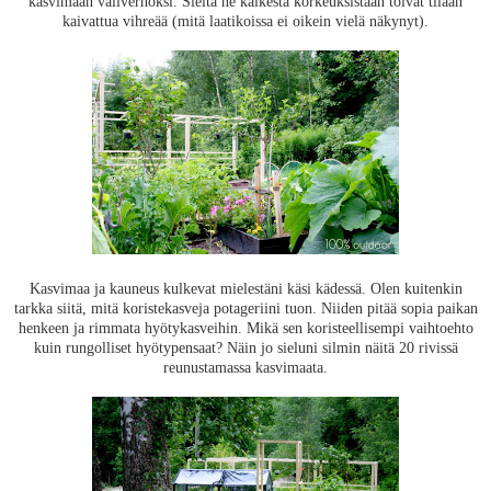
kasvimaan väliverhoksi. Sieltä ne kaikesta korkeuksistaan toivat tilaan
kaivattua vihreää (mitä laatikoissa ei oikein vielä näkynyt).
Kasvimaa ja kauneus kulkevat mielestäni käsi kädessä. Olen kuitenkin
tarkka siitä, mitä koristekasveja potageriini tuon. Niiden pitää sopia paikan
henkeen ja rimmata hyötykasveihin. Mikä sen koristeellisempi vaihtoehto
kuin rungolliset hyötypensaat? Näin jo sieluni silmin näitä 20 rivissä
reunustamassa kasvimaata.