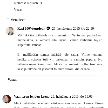
olemassa olollaan. ;)
Vastaa
Vastaukset
Kati 100%outdoor
25. heinäkuuta 2015 klo 22.50
Mä tykkään väliverhoista muutenkin. Ne tuovat puutarhaan
huonejakoa, sulkematta sitä täysin. Vähän vaihtelua täysin
suljettuun seinään.
Ei meilläkään samaa määrää tule satoa. Viime vuonna
kesäkurpitsojakin tuli yli tarjontaa ja samoin papuja. No
tällaisia nämä kesät ovat. Musta on kuitenkin ollut tosi kiva
kesä ja ulkona on jaksanut touhuta silloin kun ei sada.
Vastaa
Vaahteran lehden Leena
25. heinäkuuta 2015 klo 13.08
Minä tuskittelen edelleen kitukasvuisten kasvieni kanssa. Pinaatit
ihan minikokoisia ja mangoldi puskee vain kukkavartta.