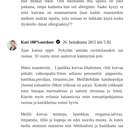
mut minkäs tekee. Oon huomannu että sipulia on joka
paikassa, ompa kauheeta kun oot allerginen. Saako kysyy et
mitä kasvatat ite maustamiseen (kun kaikki mausteetkin
melkein sisältää sipulia, joita tosiaan en itekkään käytä koska
täyskielto ilman allergiaakin)??
Kati 100%outdoor
26. heinäkuuta 2015 klo 5.02
Ajan kanssa oppii. Nykyään sentään ravintolassakin saa
ruokaa. 10 vuotta sitten saattoivat käännyttää pois.
Mutta mausteisiin... Lipstikka korvaa lihaliemen, chili korvaa
pitkälti valkosipulin.Sitten sellaista perussettiä: pippureita,
basilikaa,persiljaa, timjamia,jne. Meillätehdään kastikepohjat
yleensä tomaattiin (Mutti tölkissä on paras). Kokeile rohkeasti
esim hunajaa marinadeissa ja samoin sitruunaa ja limeä.
Käytän myös erilaisia balsamicoja esim tomaattipohjaisissa
ruoissa ja kastikkeissa toimii hyvin.
Meillä kasvaa minttuja, lipsitkkaa, oreganoa,salviaa,
timjameja, tilliä ja loppuja en edes suorilta muista. Ja kuten
tuolla aiemmin mainitsin niin lehtikaalista ja basilikasta saa