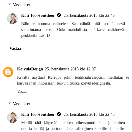
Vastaukset
Kati 100%outdoor
25. heinäkuuta 2015 klo 22.46
Näin se homma vaihtelee. Saa nähdä mitä tuo lähenevä
saderintama tekee.... Onko mahdollista, että kasvit mätänevät
penkkeihinsä? :D
Vastaa
KoivulaDesign
25. heinäkuuta 2015 klo 12.07
Kivalta näyttää! Kerropa jokin lehtikaalireseptisi, meilläkin se
kasvaa ihan innoissaan, terkuin Suska koivuladesignesta.
Vastaa
Vastaukset
Kati 100%outdoor
25. heinäkuuta 2015 klo 22.48
Meillä tätä käytetään eniten vihersmoothiehin (mieluiten
nuoria lehtiä) ja pestoon. Olen allerginen kaikille sipuleille,