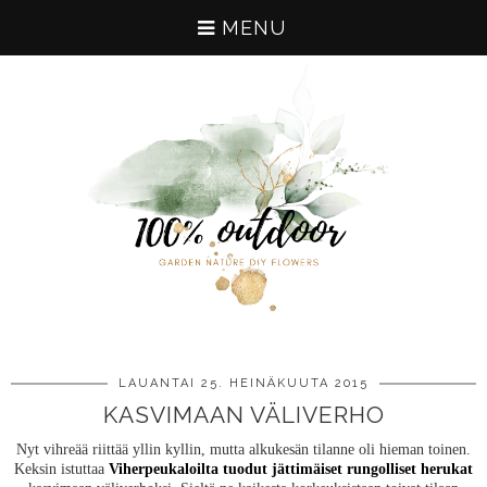
MENU
LAUANTAI 25. HEINÄKUUTA 2015
KASVIMAAN VÄLIVERHO
Nyt vihreää riittää yllin kyllin, mutta alkukesän tilanne oli hieman toinen.
Keksin istuttaa
Viherpeukaloilta tuodut jättimäiset rungolliset herukat