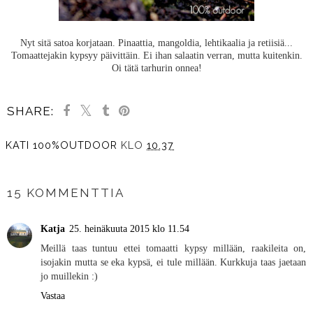
Nyt sitä satoa korjataan. Pinaattia, mangoldia, lehtikaalia ja retiisiä...
Tomaattejakin kypsyy päivittäin. Ei ihan salaatin verran, mutta kuitenkin.
Oi tätä tarhurin onnea!
SHARE:
KATI 100%OUTDOOR
KLO
10.37
JAA MUILLE
15 KOMMENTTIA
Katja
25. heinäkuuta 2015 klo 11.54
Meillä taas tuntuu ettei tomaatti kypsy millään, raakileita on,
isojakin mutta se eka kypsä, ei tule millään. Kurkkuja taas jaetaan
jo muillekin :)
Vastaa