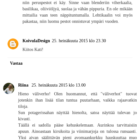
niin peruspestot ei käy. Sinne vaan blenderiin viherkaalia,
basilikaa, oliiviöljyä, suolaa ja vähän pippuria. En ole mikään
mittailia vaan teen näppituntumalla. Lehtikaalin voi myös
pakastaa, niin luomu pestot onnistuvat ympäri vuoden.
KoivulaDesign
25. heinäkuuta 2015 klo 23.30
Kiitos Kati!
Vastaa
Riina
25. heinäkuuta 2015 klo 13.00
Hieno väliverho! Olen huomannut, että "väliverhot" tuovat
jotenkin ihan lisää tilan tuntua puutarhaan, vaikka rajaavatkin
tiloja.
Sun potagerissahan näyttää hienolta, satoa näyttää tulevan jo
kivasti.
Täällä ei sadolla pääse kehuskelemaan. Aurinkoa tarvittaisiin
apuun. Ainoastaan kirsikoita ja viinimarjoja on tulossa runsaasti.
Yksi aivan säälittävän pieni avomaankurkku hauskuuttaa muo