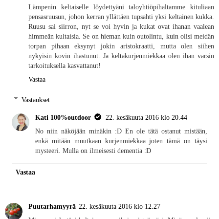
Lämpenin keltaiselle löydettyäni taloyhtiöpihaltamme kituliaan
pensasruusun, johon kerran yllättäen tupsahti yksi keltainen kukka.
Ruusu sai siirron, nyt se voi hyvin ja kukat ovat ihanan vaalean
himmeän kultaisia. Se on hieman kuin outolintu, kuin olisi meidän
torpan pihaan eksynyt jokin aristokraatti, mutta olen siihen
nykyisin kovin ihastunut. Ja keltakurjenmiekkaa olen ihan varsin
tarkoituksella kasvattanut!
Vastaa
Vastaukset
Kati 100%outdoor
22. kesäkuuta 2016 klo 20.44
No niin näköjään minäkin :D En ole tätä ostanut mistään,
enkä mitään muutkaan kurjenmiekkaa joten tämä on täysi
mysteeri. Mulla on ilmeisesti dementia :D
Vastaa
Puutarhamyyrä
22. kesäkuuta 2016 klo 12.27