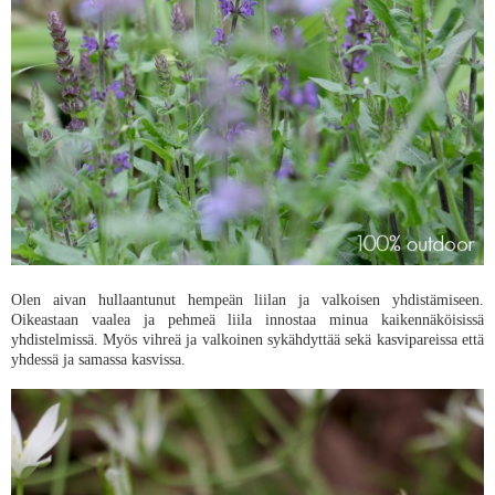
Olen aivan hullaantunut hempeän liilan ja valkoisen yhdistämiseen.
Oikeastaan vaalea ja pehmeä liila innostaa minua kaikennäköisissä
yhdistelmissä. Myös vihreä ja valkoinen sykähdyttää sekä kasvipareissa että
yhdessä ja samassa kasvissa.