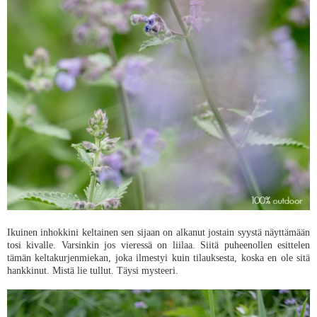
Ikuinen inhokkini keltainen sen sijaan on alkanut jostain syystä näyttämään
tosi kivalle. Varsinkin jos vieressä on liilaa. Siitä puheenollen esittelen
tämän keltakurjenmiekan, joka ilmestyi kuin tilauksesta, koska en ole sitä
hankkinut. Mistä lie tullut. Täysi mysteeri.