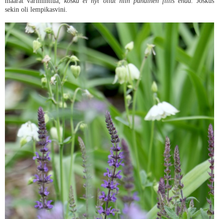
määrät väriminttua,
koska ei nyt ollut niin punainen fiilis enää.
Joskus
sekin oli lempikasvini.