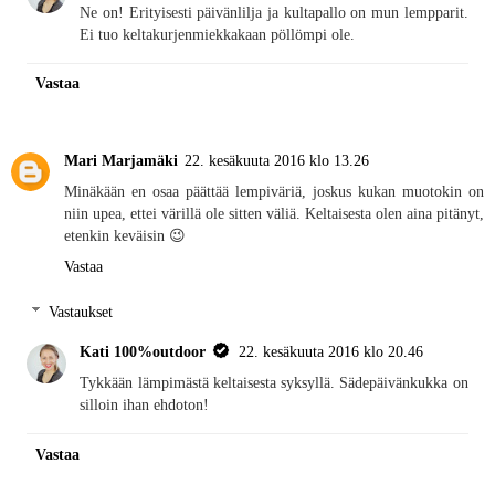
Ne on! Erityisesti päivänlilja ja kultapallo on mun lempparit.
Ei tuo keltakurjenmiekkakaan pöllömpi ole.
Vastaa
Mari Marjamäki
22. kesäkuuta 2016 klo 13.26
Minäkään en osaa päättää lempiväriä, joskus kukan muotokin on
niin upea, ettei värillä ole sitten väliä. Keltaisesta olen aina pitänyt,
etenkin keväisin 😉
Vastaa
Vastaukset
Kati 100%outdoor
22. kesäkuuta 2016 klo 20.46
Tykkään lämpimästä keltaisesta syksyllä. Sädepäivänkukka on
silloin ihan ehdoton!
Vastaa