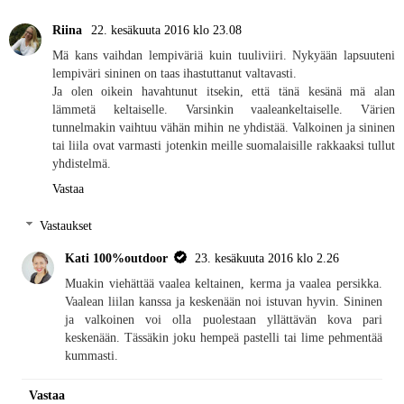
Riina
22. kesäkuuta 2016 klo 23.08
Mä kans vaihdan lempiväriä kuin tuuliviiri. Nykyään lapsuuteni
lempiväri sininen on taas ihastuttanut valtavasti.
Ja olen oikein havahtunut itsekin, että tänä kesänä mä alan
lämmetä keltaiselle. Varsinkin vaaleankeltaiselle. Värien
tunnelmakin vaihtuu vähän mihin ne yhdistää. Valkoinen ja sininen
tai liila ovat varmasti jotenkin meille suomalaisille rakkaaksi tullut
yhdistelmä.
Vastaa
Vastaukset
Kati 100%outdoor
23. kesäkuuta 2016 klo 2.26
Muakin viehättää vaalea keltainen, kerma ja vaalea persikka.
Vaalean liilan kanssa ja keskenään noi istuvan hyvin. Sininen
ja valkoinen voi olla puolestaan yllättävän kova pari
keskenään. Tässäkin joku hempeä pastelli tai lime pehmentää
kummasti.
Vastaa