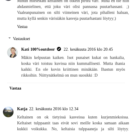
Minun mielestäni keltainen on oikein pirteä väri. Minä en ole niin
ahdasmielinen, että joku väri olisi pannassa puutarhassani. ;)
Vaaleanpunainen on silti viimeinen väri, jota pihalleni haluan,
mutta kyllä senkin värisiäkin kasveja puutarhastani löytyy;)
Vastaa
Vastaukset
Kati 100%outdoor
22. kesäkuuta 2016 klo 20.45
Mäkin kelpuutan kaiken. Isot punaiset kukat on hankalia,
koska väri toistuu kuvissa niin kummallisesti. Mutta ihania
kaikki. En ole kovin kriittinen minäkään. Ihastun myös
rikkoihin. Niittynätkelmä on mun suosikki :D
Vastaa
Katja
22. kesäkuuta 2016 klo 12.34
Keltainen on ok tietyissä kasveissa kuten kurjenmiekoissa.
Keltaiset tulppaanit taas eivät sovi meille koska samaan aikaan
kukkii voikukka. No, keltaisia tulppaaneja ja silti löytyy.