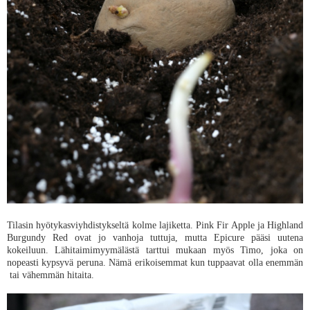
Tilasin hyötykasviyhdistykseltä kolme lajiketta. Pink Fir Apple ja Highland
Burgundy Red ovat jo vanhoja tuttuja, mutta Epicure pääsi uutena
kokeiluun. Lähitaimimyymälästä tarttui mukaan myös Timo, joka on
nopeasti kypsyvä peruna. Nämä erikoisemmat kun tuppaavat olla enemmän
tai vähemmän hitaita.