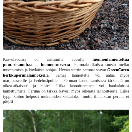
Kasvulavoissa on aiemmilta vuosilta
luonnonlannoitettua
puutarhamultaa
ja
luonnonturvetta
. Perunalaatikoissa suosin melko
turvepitoista ja köykäistä pohjaa. Hyvän startin perunat saavat
GreenCaren
herkkuperunalannoksella
. Samaa lannoitetta voi antaa myös
marjakasveille ja hedelmäpuille. Perunan lannoittamisessa tärkeintä on
oikea-aikaisuus ja määrä. Liika lannoittaminen voi hankaloittaa
taimettumista. Peruna on tarkka kaveri myös oikeasta lannoitteesta. Liika
typpi koituu helposti mukuloiden kohtaloksi, mutta ilmankaan peruna ei
pärjää.