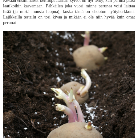
Kevään ensimmäiset keittiöpuutarhan kylvöt on nyt tehty, kun peruna pääsi
laatikoihin kasvamaan. Pähkäilen joka vuosi minne perunaa voisi laittaa
lisää (ja mistä muusta luopua), koska tämä on ehdoton hyötyherkkuni.
Lajikkeilla testailu on tosi kivaa ja mikään ei ole niin hyvää kuin omat
perunat.