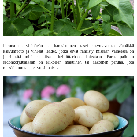
Peruna on yllättävän hauskannäköinen kasvi kasvulavoissa. Jämäkkä
kasvumuoto ja vihreät lehdet, jotka eivät ränsisty missään vaiheessa on
juuri sitä mitä kauniiseen keittiötarhaan kaivataan. Paras palkinto
sadonkorjuuaikaan on erikoisen makuinen tai näköinen peruna, jota
missään muualla ei voisi maistaa.