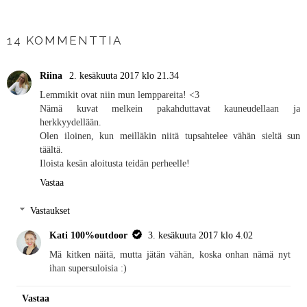
JAA MUILLE
14 KOMMENTTIA
Riina
2. kesäkuuta 2017 klo 21.34
Lemmikit ovat niin mun lemppareita! <3
Nämä kuvat melkein pakahduttavat kauneudellaan ja
herkkyydellään.
Olen iloinen, kun meilläkin niitä tupsahtelee vähän sieltä sun
täältä.
Iloista kesän aloitusta teidän perheelle!
Vastaa
Vastaukset
Kati 100%outdoor
3. kesäkuuta 2017 klo 4.02
Mä kitken näitä, mutta jätän vähän, koska onhan nämä nyt
ihan supersuloisia :)
Vastaa