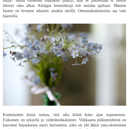
alkaa? Missä vaiheessa toukukuu päättyi, kun se puolestaan ei oikein
ehtinyt edes alkaa. Kimppu lemmikkejä tuli sentään ajallaan. Muuten
luonto on hivenen sekaisin ainakin meillä. Omenankukinnoista saa vain
haaveilla.
Koululaisten äitinä tuntuu, että aika kiitää koko ajan nopeammin.
Esikoinen on syksyllä jo viidesluokkalainen. Vilkkaasta pikkumiehestä on
kasvanut hujauksessa nuori herrasmies, joka on yht´äkkiä oma-aloitteinen