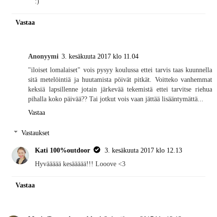
:)
Vastaa
Anonyymi
3. kesäkuuta 2017 klo 11.04
"iloiset lomalaiset" vois pysyy koulussa ettei tarvis taas kuunnella
sitä metelöintiä ja huutamista pöivät pitkät. Voitteko vanhemmat
keksiä lapsillenne jotain järkevää tekemistä ettei tarvitse riehua
pihalla koko päivää?? Tai jotkut vois vaan jättää lisääntymättä...
Vastaa
Vastaukset
Kati 100%outdoor
3. kesäkuuta 2017 klo 12.13
Hyväääää kesäääää!!! Looove <3
Vastaa