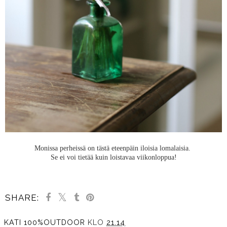
Monissa perheissä on tästä eteenpäin iloisia lomalaisia.
Se ei voi tietää kuin loistavaa viikonloppua!
SHARE:
KATI 100%OUTDOOR
KLO
21.14