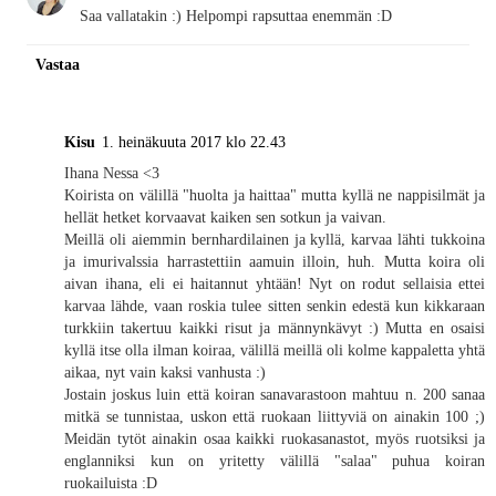
Saa vallatakin :) Helpompi rapsuttaa enemmän :D
Vastaa
Kisu
1. heinäkuuta 2017 klo 22.43
Ihana Nessa <3
Koirista on välillä "huolta ja haittaa" mutta kyllä ne nappisilmät ja
hellät hetket korvaavat kaiken sen sotkun ja vaivan.
Meillä oli aiemmin bernhardilainen ja kyllä, karvaa lähti tukkoina
ja imurivalssia harrastettiin aamuin illoin, huh. Mutta koira oli
aivan ihana, eli ei haitannut yhtään! Nyt on rodut sellaisia ettei
karvaa lähde, vaan roskia tulee sitten senkin edestä kun kikkaraan
turkkiin takertuu kaikki risut ja männynkävyt :) Mutta en osaisi
kyllä itse olla ilman koiraa, välillä meillä oli kolme kappaletta yhtä
aikaa, nyt vain kaksi vanhusta :)
Jostain joskus luin että koiran sanavarastoon mahtuu n. 200 sanaa
mitkä se tunnistaa, uskon että ruokaan liittyviä on ainakin 100 ;)
Meidän tytöt ainakin osaa kaikki ruokasanastot, myös ruotsiksi ja
englanniksi kun on yritetty välillä "salaa" puhua koiran
ruokailuista :D