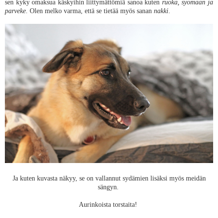
sen kyky omaksua käskyihin liittymättömiä sanoa kuten
ruoka, syömään ja
parveke
. Olen melko varma, että se tietää myös sanan
nakki
.
Ja kuten kuvasta näkyy, se on vallannut sydämien lisäksi myös meidän
sängyn.
Aurinkoista torstaita!