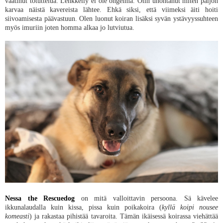
vaatinut totuttelua. Lenkkeily ei ole ongelma. Olin unohtanut miten paljon
karvaa näistä kavereista lähtee. Ehkä siksi, että viimeksi äiti hoiti
siivoamisesta päävastuun. Olen luonut koiran lisäksi syvän ystävyyssuhteen
myös imuriin joten homma alkaa jo lutviutua.
Nessa the Rescuedog
on mitä valloittavin persoona. Sä kävelee
ikkunalaudalla kuin kissa, pissa kuin poikakoira (
kyllä koipi nousee
komeasti
) ja rakastaa pihistää tavaroita. Tämän ikäisessä koirassa viehättää