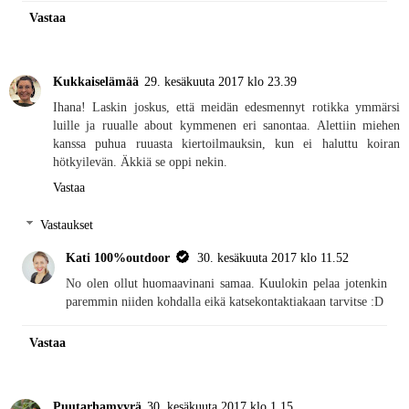
Vastaa
Kukkaiselämää
29. kesäkuuta 2017 klo 23.39
Ihana! Laskin joskus, että meidän edesmennyt rotikka ymmärsi
luille ja ruualle about kymmenen eri sanontaa. Alettiin miehen
kanssa puhua ruuasta kiertoilmauksin, kun ei haluttu koiran
hötkyilevän. Äkkiä se oppi nekin.
Vastaa
Vastaukset
Kati 100%outdoor
30. kesäkuuta 2017 klo 11.52
No olen ollut huomaavinani samaa. Kuulokin pelaa jotenkin
paremmin niiden kohdalla eikä katsekontaktiakaan tarvitse :D
Vastaa
Puutarhamyyrä
30. kesäkuuta 2017 klo 1.15