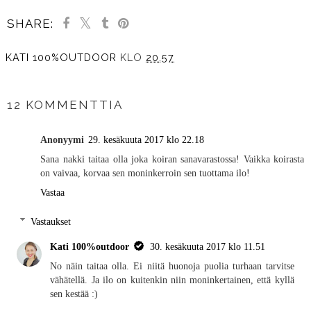
SHARE:
KATI 100%OUTDOOR
KLO
20.57
JAA MUILLE
12 KOMMENTTIA
Anonyymi
29. kesäkuuta 2017 klo 22.18
Sana nakki taitaa olla joka koiran sanavarastossa! Vaikka koirasta
on vaivaa, korvaa sen moninkerroin sen tuottama ilo!
Vastaa
Vastaukset
Kati 100%outdoor
30. kesäkuuta 2017 klo 11.51
No näin taitaa olla. Ei niitä huonoja puolia turhaan tarvitse
vähätellä. Ja ilo on kuitenkin niin moninkertainen, että kyllä
sen kestää :)