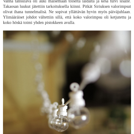
Vanha tanssilava oli auki maisemaan toiselta laidalta ja kesä tulvi sisälle.
Takaosan luukut jätettiin tarkoituksella kiinni. Pitkät Siriuksen valorimpsut
olivat ihana tunnelmalisä. Ne sopivat yllättävän hyvin myös päiväjuhlaan.
Ylimääräiset johdot vältettiin sillä, että koko valorimpsu oli ketjutettu ja
koko höskä toimi yhden pistokkeen avulla.