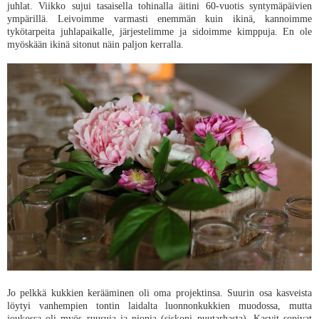
juhlat. Viikko sujui tasaisella tohinalla äitini 60-vuotis syntymäpäivien
ympärillä. Leivoimme varmasti enemmän kuin ikinä, kannoimme
tykötarpeita juhlapaikalle, järjestelimme ja sidoimme kimppuja. En ole
myöskään ikinä sitonut näin paljon kerralla.
Jo pelkkä kukkien kerääminen oli oma projektinsa. Suurin osa kasveista
löytyi vanhempien tontin laidalta luonnonkukkien muodossa, mutta
joukossa oli myös ruusuja ja pionia (siskoni puutarhasta). Kasvit sopivat