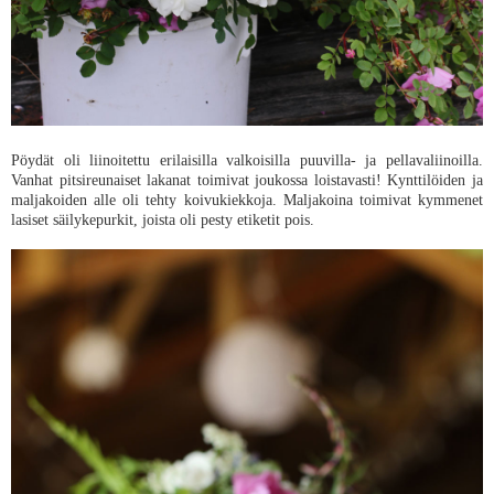
Pöydät oli liinoitettu erilaisilla valkoisilla puuvilla- ja pellavaliinoilla.
Vanhat pitsireunaiset lakanat toimivat joukossa loistavasti! Kynttilöiden ja
maljakoiden alle oli tehty koivukiekkoja. Maljakoina toimivat kymmenet
lasiset säilykepurkit, joista oli pesty etiketit pois.