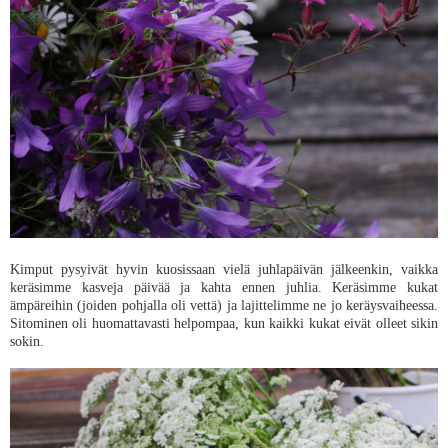
Kimput pysyivät hyvin kuosissaan vielä juhlapäivän jälkeenkin, vaikka
keräsimme kasveja päivää ja kahta ennen juhlia. Keräsimme kukat
ämpäreihin (joiden pohjalla oli vettä) ja lajittelimme ne jo keräysvaiheessa.
Sitominen oli huomattavasti helpompaa, kun kaikki kukat eivät olleet sikin
sokin.