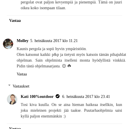
pergolat ovat paljon kevyempiä ja pienempiä. Tämä on juuri
oikea koko isompaan tilaan.
Vastaa
Molley
5. heinäkuuta 2017 klo 11.21
Kaunis pergola ja sopii hyvin ympäristöön.
Olen katsonut kaikki p&p ja tietysti myös katsoin tämän pihajuhlat
ohjelman. Sain ohjelmista itselleni monta hyödyllistä vinkkiä.
Pidin tästä ohjelmasarjasta. 😊 ☘️
Vastaa
Vastaukset
Kati 100%outdoor
6. heinäkuuta 2017 klo 23.41
Tosi kiva kuulla. On se aina hieman haikeaa itsellkin, kun
joku mieleinen projekti jää taakse. Puutarhaohjelmia saisi
kyllä paljon enemmänkin :)
Vastaa