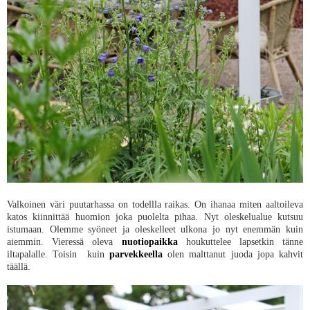
Valkoinen väri puutarhassa on todellla raikas. On ihanaa miten aaltoileva
katos kiinnittää huomion joka puolelta pihaa. Nyt oleskelualue kutsuu
istumaan. Olemme syöneet ja oleskelleet ulkona jo nyt enemmän kuin
aiemmin. Vieressä oleva
nuotiopaikka
houkuttelee lapsetkin tänne
iltapalalle. Toisin kuin
parvekkeella
olen malttanut juoda jopa kahvit
täällä.