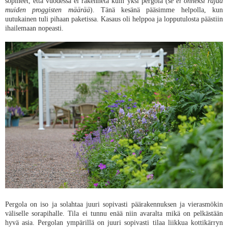
sopineet, että vuodessa ei rakenneta kuin yksi pergola (
se ei onneksi rajaa
muiden proggisten määrää
). Tänä kesänä pääsimme helpolla, kun
uutukainen tuli pihaan paketissa. Kasaus oli helppoa ja lopputulosta päästiin
ihailemaan nopeasti.
Pergola on iso ja solahtaa juuri sopivasti päärakennuksen ja vierasmökin
väliselle sorapihalle. Tila ei tunnu enää niin avaralta mikä on pelkästään
hyvä asia. Pergolan ympärillä on juuri sopivasti tilaa liikkua kottikärryn