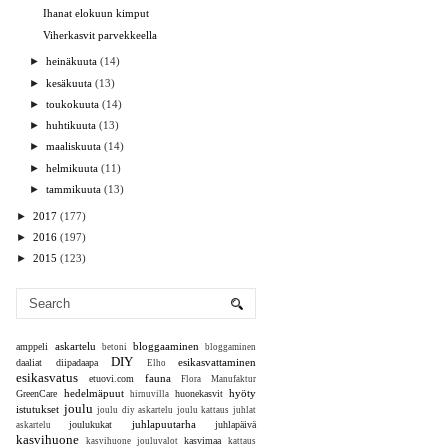
Ihanat elokuun kimput
Viherkasvit parvekkeella
►
heinäkuuta
(14)
►
kesäkuuta
(13)
►
toukokuuta
(14)
►
huhtikuuta
(13)
►
maaliskuuta
(14)
►
helmikuuta
(11)
►
tammikuuta
(13)
►
2017
(177)
►
2016
(197)
►
2015
(123)
askartelu
bloggaaminen
amppeli
betoni
bloggaminen
DIY
esikasvattaminen
daaliat
diipadaapa
Elho
esikasvatus
fauna
etuovi.com
Flora Manufaktur
hedelmäpuut
hyöty
GreenCare
huonekasvit
hirnuvilla
joulu
istutukset
joulu diy askartelu
joulu kattaus juhlat
juhlapuutarha
joulukukat
juhlapäivä
askartelu
kasvihuone
kasvimaa
kasvihuone jouluvalot
kattaus