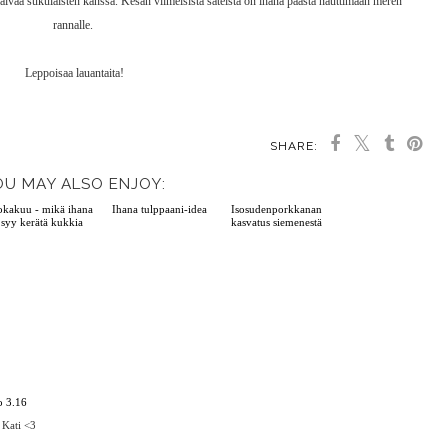
päivää sukulaisten kanssa. Kesän viimeisistä säteistä on ihana päästä nauttimaan meren
rannalle.
Leppoisaa lauantaita!
SHARE:
OU MAY ALSO ENJOY:
Lokakuu - mikä ihana
Ihana tulppaani-idea
Isosudenporkkanan
syy kerätä kukkia
kasvatus siemenestä