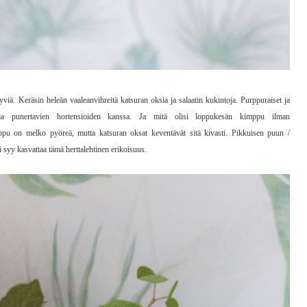
yviä. Keräsin heleän vaaleanvihreitä katsuran oksia ja salaatin kukintoja. Purppuraiset ja
en ja punertavien hortensioiden kanssa. Ja mitä olisi loppukesän kimppu ilman
pu on melko pyöreä, mutta katsuran oksat keventävät sitä kivasti. Pikkuisen puun /
i syy kasvattaa tämä herttalehtinen erikoisuus.