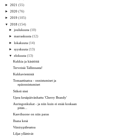
►
2021
(55)
►
2020
(76)
►
2019
(105)
▼
2018
(154)
►
joulukuuta
(10)
►
marraskuuta
(12)
►
lokakuuta
(14)
►
syyskuuta
(13)
▼
elokuuta
(13)
Kukkia ja käsitöitä
Terveisiä Tallinnasta!
Kukkaviemisiä
Tomaattisatoa - onnistumiset ja
epäonnistumiset
Sitkeä sissi
Upea kesäpäivänhattu 'Cherry Brandy'
Auringonkukat - ja niin kuin ei enää koskaan
pitän...
Kasvihuone on niin paras
Ihana kesä
Viinirypälesatoa
Liljat yllättivät