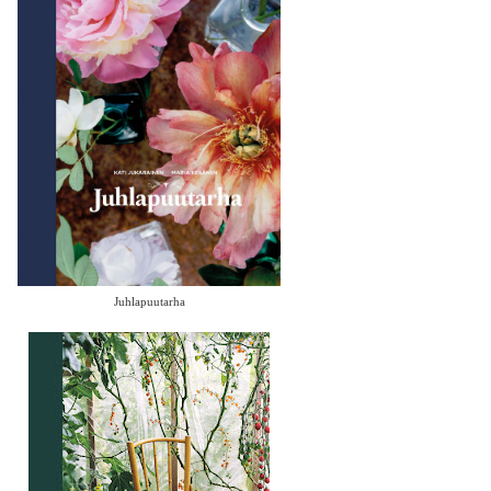
Juhlapuutarha