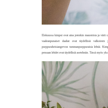
Elokuussa kimput ovat aina jotenkin mausteisia ja värit s
vaaleanpunaiset daaliat ovat täydellisiä valkoist
purppuraheisiangervon tummanpurppuraisia lehtiä. Kimp
pensaan lehdet ovat täydellisiä asetelmiin. Tässä myös yks