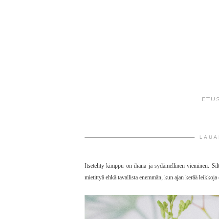
ETU
LAUA
Itsetehty kimppu on ihana ja sydämellinen vieminen. Silt
mietittyä ehkä tavallista enemmän, kun ajan kerää leikkoja