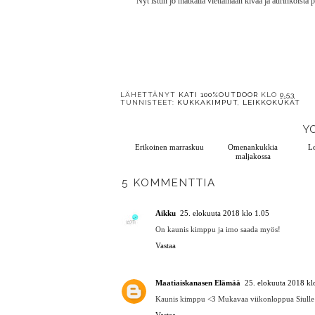
Nyt istun jo matkalla viettämään kivaa ja aurinkoista 
LÄHETTÄNYT
KATI 100%OUTDOOR
KLO
0.53
TUNNISTEET:
KUKKAKIMPUT
,
LEIKKOKUKAT
Y
Erikoinen marraskuu
Omenankukkia
maljakossa
5 KOMMENTTIA
Aikku
25. elokuuta 2018 klo 1.05