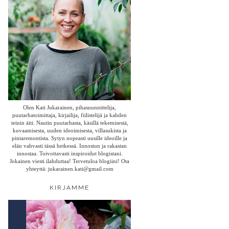
Olen Kati Jukarainen, pihasuunnittelija,
puutarhatoimittaja, kirjailija, fiilistelijä ja kahden
teinin äiti. Nautin puutarhasta, käsillä tekemisestä,
kuvaamisesta, uuden ideoimisesta, villasukista ja
pintaremontista. Sytyn nopeasti uusille ideoille ja
elän vahvasti tässä hetkessä. Innostun ja rakastan
innostaa. Toivottavasti inspiroidut blogistani.
Jokainen viesti ilahduttaa! Tervetuloa blogiini! Ota
yhteyttä: jukarainen.kati@gmail.com
KIRJAMME