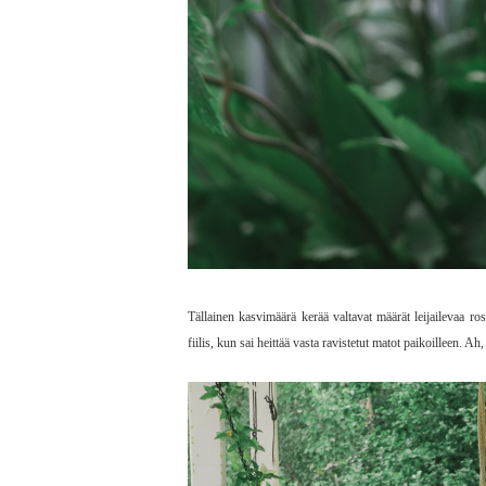
Tällainen kasvimäärä kerää valtavat määrät leijailevaa ro
fiilis, kun sai heittää vasta ravistetut matot paikoilleen. Ah,