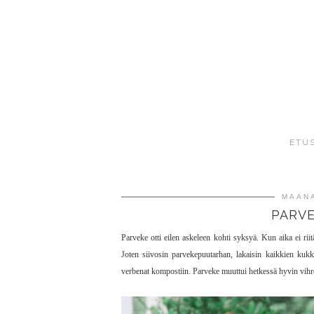
ETU
MAANA
PARV
Parveke otti eilen askeleen kohti syksyä. Kun aika ei riit
Joten siivosin parvekepuutarhan, lakaisin kaikkien kukkap
verbenat kompostiin. Parveke muuttui hetkessä hyvin vihre