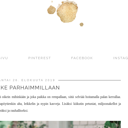
SIVU
PINTEREST
FACEBOOK
INSTA
NTAI 26. ELOKUUTA 2019
EKE PARHAIMMILLAAN
ä oikein mihinkään ja joka paikka on rempallaan, siitä selviää hoitamalla palan kerrallaa.
öytienkin alta, leikkelin ja nypin kasveja. Lisäksi kiikutin petuniat, miljoonakellot ja
äksi ja rauhalliseksi.