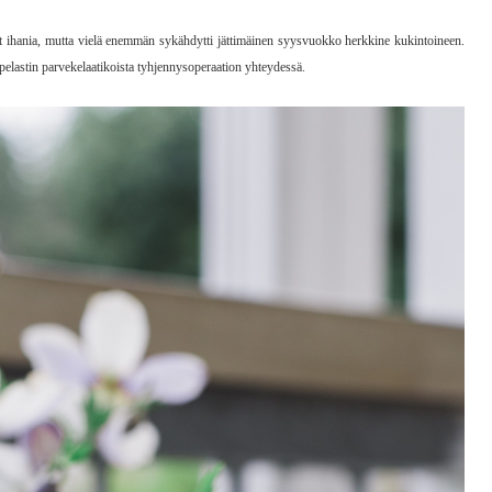
at ihania, mutta vielä enemmän sykähdytti jättimäinen syysvuokko herkkine kukintoineen.
 pelastin parvekelaatikoista tyhjennysoperaation yhteydessä.