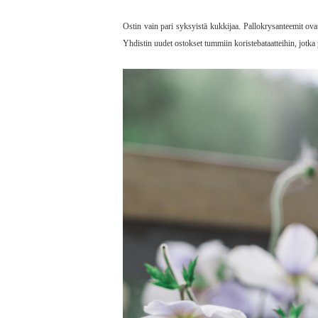
Ostin vain pari syksyistä kukkijaa. Pallokrysanteemit ov
Yhdistin uudet ostokset tummiin koristebataatteihin, jotka