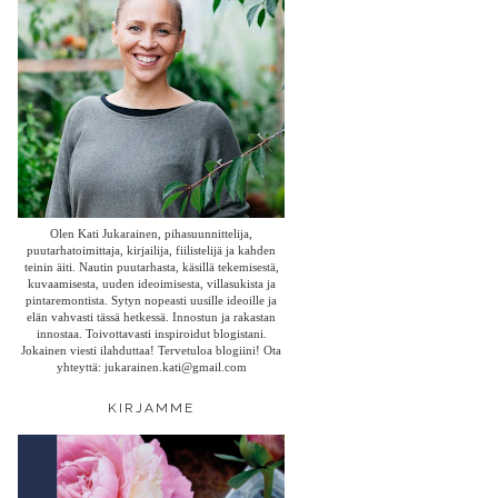
Olen Kati Jukarainen, pihasuunnittelija,
puutarhatoimittaja, kirjailija, fiilistelijä ja kahden
teinin äiti. Nautin puutarhasta, käsillä tekemisestä,
kuvaamisesta, uuden ideoimisesta, villasukista ja
pintaremontista. Sytyn nopeasti uusille ideoille ja
elän vahvasti tässä hetkessä. Innostun ja rakastan
innostaa. Toivottavasti inspiroidut blogistani.
Jokainen viesti ilahduttaa! Tervetuloa blogiini! Ota
yhteyttä: jukarainen.kati@gmail.com
KIRJAMME