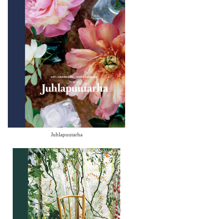
Juhlapuutarha