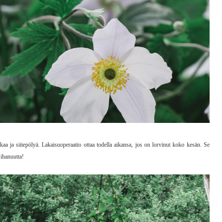
skaa ja siitepölyä. Lakaisuoperaatio ottaa todella aikansa, jos on lorvinut koko kesän. Se
 ihanuutta!