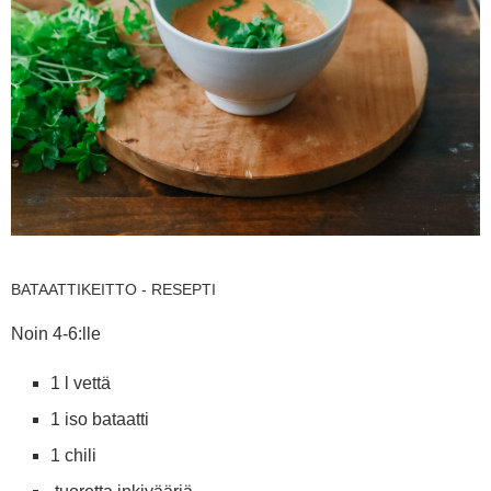
BATAATTIKEITTO - RESEPTI
Noin 4-6:lle
1 l vettä
1 iso bataatti
1 chili