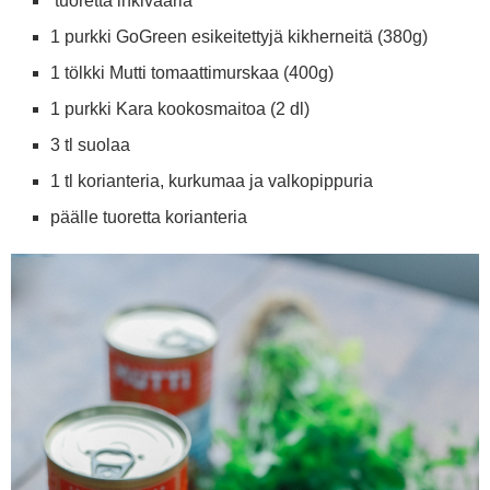
tuoretta inkivääriä
1 purkki GoGreen esikeitettyjä kikherneitä (380g)
1 tölkki Mutti tomaattimurskaa (400g)
1 purkki Kara kookosmaitoa (2 dl)
3 tl suolaa
1 tl korianteria, kurkumaa ja valkopippuria
päälle tuoretta korianteria