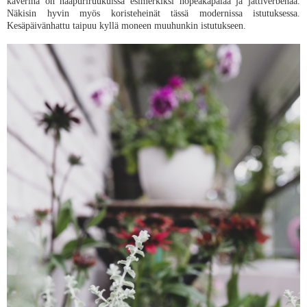
kaverina on naapuriruukuissa esimerkiksi hopeakäpälää ja jättiverbenaa.
Näkisin hyvin myös koristeheinät tässä modernissa istutuksessa.
Kesäpäivänhattu taipuu kyllä moneen muuhunkin istutukseen.