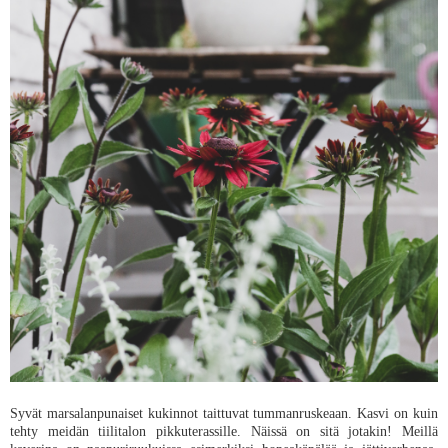
Syvät marsalanpunaiset kukinnot taittuvat tummanruskeaan. Kasvi on kuin
tehty meidän tiilitalon pikkuterassille. Näissä on sitä jotakin! Meillä