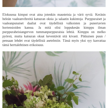
Elokuussa kimput ovat aina jotenkin mausteisia ja värit syviä. Keräsin
heleän vaaleanvihreitä katsuran oksia ja salaatin kukintoja. Purppuraiset ja
vaaleanpunaiset daaliat ovat täydellisiä valkoisten ja punertavien
hortensioiden kanssa. Ja mitä olisi loppukesän kimppu ilman
purppuraheisiangervon tummanpurppuraisia lehtiä. Kimppu on melko
pyöreä, mutta katsuran oksat keventävät sitä kivasti. Pikkuisen puun /
pensaan lehdet ovat täydellisiä asetelmiin. Tässä myös yksi syy kasvattaa
tämä herttalehtinen erikoisuus.