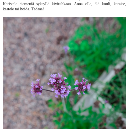
Karistele siemeniä syksyllä kivituhkaan. Anna olla, älä kouli, karaise,
kastele tai hoida. Tadaaa!