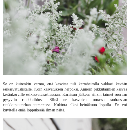
Se on kuitenkin varma, että kasvista tuli kertaheitolla vakkari kevään
esikasvatuslistalle. Koin kasvatuksen helpoksi. Annoin pikkutaimien kasvaa
kesänkorville esikasvatusastiassaan. Karaisun jälkeen siirsin taimet suoraan
pysyviin ruukkuihinsa. Siinä ne kasvoivat omassa rauhassaan
ruukkupuutarhan uumenissa. Kukinta alkoi heinäkuun lopulla. En voi
kuvitella enää loppukesää ilman näitä.