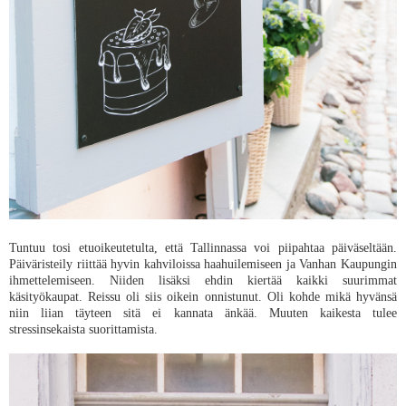
Tuntuu tosi etuoikeutetulta, että Tallinnassa voi piipahtaa päiväseltään.
Päiväristeily riittää hyvin kahviloissa haahuilemiseen ja Vanhan Kaupungin
ihmettelemiseen. Niiden lisäksi ehdin kiertää kaikki suurimmat
käsityökaupat. Reissu oli siis oikein onnistunut. Oli kohde mikä hyvänsä
niin liian täyteen sitä ei kannata änkää. Muuten kaikesta tulee
stressinsekaista suorittamista.