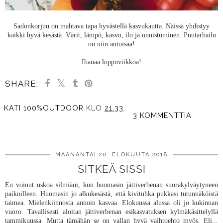
Sadonkorjuu on mahtava tapa hyvästellä kasvukautta. Näissä yhdistyy
kaikki hyvä kesästä. Värit, lämpö, kasvu, ilo ja onnistuminen. Puutarhailu
on niin antoisaa!
Ihanaa loppuviikkoa!
SHARE:
KATI 100%OUTDOOR
KLO
21.33
3 KOMMENTTIA
JAA MUILLE
MAANANTAI 20. ELOKUUTA 2018
SITKEÄ SISSI
En voinut uskoa silmiäni, kun huomasin jättiverbenan suorakylväytyneen
paikoilleen. Huomasin jo alkukesästä, että kivituhka pukkasi tutunnäköistä
taimea. Mielenkiinnosta annoin kasvaa. Elokuussa alussa oli jo kukinnan
vuoro. Tavallisesti aloitan jättiverbenan esikasvatuksen kylmäkäsittelyllä
tammikuussa. Mutta tämähän se on vallan hyvä vaihtoehto myös. Eli...