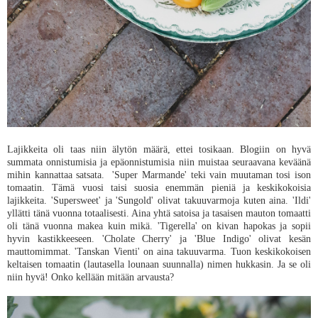
Lajikkeita oli taas niin älytön määrä, ettei tosikaan. Blogiin on hyvä
summata onnistumisia ja epäonnistumisia niin muistaa seuraavana keväänä
mihin kannattaa satsata. 'Super Marmande' teki vain muutaman tosi ison
tomaatin. Tämä vuosi taisi suosia enemmän pieniä ja keskikokoisia
lajikkeita. 'Supersweet' ja 'Sungold' olivat takuuvarmoja kuten aina. 'Ildi'
yllätti tänä vuonna totaalisesti. Aina yhtä satoisa ja tasaisen mauton tomaatti
oli tänä vuonna makea kuin mikä. 'Tigerella' on kivan hapokas ja sopii
hyvin kastikkeeseen. 'Cholate Cherry' ja 'Blue Indigo' olivat kesän
mauttomimmat. 'Tanskan Vienti' on aina takuuvarma. Tuon keskikokoisen
keltaisen tomaatin (lautasella lounaan suunnalla) nimen hukkasin. Ja se oli
niin hyvä! Onko kellään mitään arvausta?