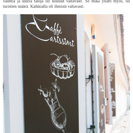
vauhtia ja suuria taloja oli noussut valtavasti. Se mikä yllätti myös, oli
turistien määrä. Kaikkialla oli ihmisiä valtavasti.