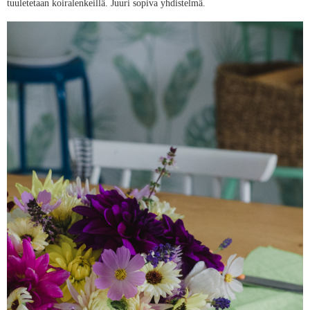
tuuletetaan koiralenkeillä. Juuri sopiva yhdistelmä.