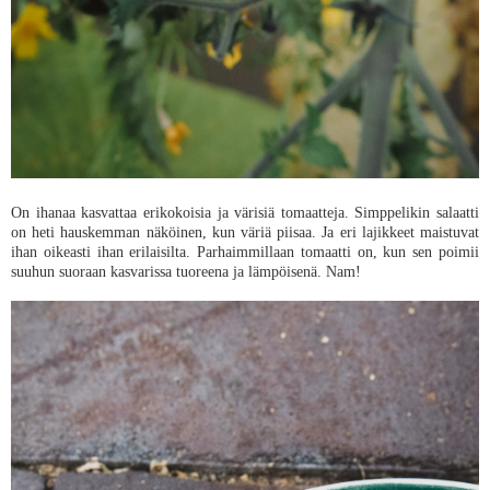
On ihanaa kasvattaa erikokoisia ja värisiä tomaatteja. Simppelikin salaatti
on heti hauskemman näköinen, kun väriä piisaa. Ja eri lajikkeet maistuvat
ihan oikeasti ihan erilaisilta. Parhaimmillaan tomaatti on, kun sen poimii
suuhun suoraan kasvarissa tuoreena ja lämpöisenä. Nam!