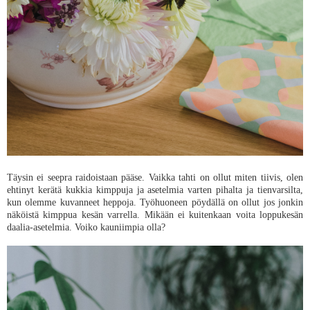
Täysin ei seepra raidoistaan pääse. Vaikka tahti on ollut miten tiivis, olen
ehtinyt kerätä kukkia kimppuja ja asetelmia varten pihalta ja tienvarsilta,
kun olemme kuvanneet heppoja. Työhuoneen pöydällä on ollut jos jonkin
näköistä kimppua kesän varrella. Mikään ei kuitenkaan voita loppukesän
daalia-asetelmia. Voiko kauniimpia olla?