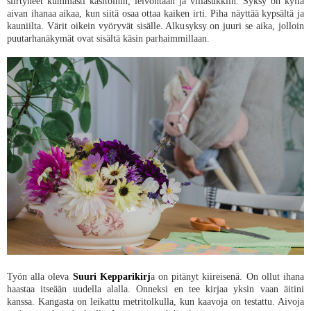
siirtyneet kummasti käsitöihin, leivontaan ja villasukkiin. Syksy on kyllä
aivan ihanaa aikaa, kun siitä osaa ottaa kaiken irti. Piha näyttää kypsältä ja
kauniilta. Värit oikein vyöryvät sisälle. Alkusyksy on juuri se aika, jolloin
puutarhanäkymät ovat sisältä käsin parhaimmillaan.
Työn alla oleva
Suuri Kepparikirj
a on pitänyt kiireisenä. On ollut ihana
haastaa itseään uudella alalla. Onneksi en tee kirjaa yksin vaan äitini
kanssa. Kangasta on leikattu metritolkulla, kun kaavoja on testattu. Aivoja